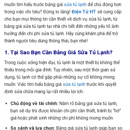
muốn tìm hiểu trước bảng giá
sửa tủ lạnh
để chủ động hơn
trong việc chi tiêu? Đừng lo lắng!
Điện Tử HT
sẽ cung cấp
cho bạn mọi thông tin cần thiết về dịch vụ sửa tủ lạnh, từ
bảng giá sửa tủ lạnh tại nhà chi tiết đến những yếu tố ảnh
hưởng đến chi phí sửa tủ lạnh. Hãy cùng khám phá để trở
thành người tiêu dùng thông thái, bạn nhé!
1. Tại Sao Bạn Cần Bảng Giá Sửa Tủ Lạnh?
Trong cuộc sống hiện đại, tủ lạnh là một thiết bị không thể
thiếu trong mỗi gia đình. Tuy nhiên, sau một thời gian sử
dụng, tủ lạnh có thể gặp phải những sự cố không mong
muốn. Việc tìm hiểu bảng giá
sửa tủ lạnh
trước khi quyết
định sửa chữa mang lại rất nhiều lợi ích:
Chủ động về tài chính:
Nắm rõ bảng giá sửa tủ lạnh,
bạn sẽ dự trù được khoản chi phí cần thiết, tránh bị “hớ”
giá hoặc phát sinh những chi phí không mong muốn.
So sánh và lựa chọn:
Bảng giá sửa tủ lạnh giúp bạn so