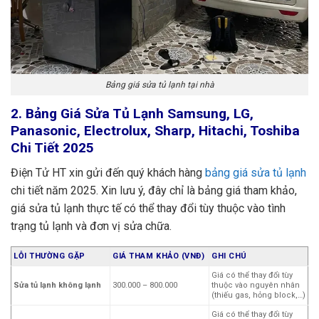
Bảng giá sửa tủ lạnh tại nhà
2. Bảng Giá Sửa Tủ Lạnh Samsung, LG,
Panasonic, Electrolux, Sharp, Hitachi, Toshiba
Chi Tiết 2025
Điện Tử HT xin gửi đến quý khách hàng
bảng giá sửa tủ lạnh
chi tiết năm 2025. Xin lưu ý, đây chỉ là bảng giá tham khảo,
giá sửa tủ lạnh thực tế có thể thay đổi tùy thuộc vào tình
trạng tủ lạnh và đơn vị sửa chữa.
LỖI THƯỜNG GẶP
GIÁ THAM KHẢO (VNĐ)
GHI CHÚ
Giá có thể thay đổi tùy
Sửa tủ lạnh không lạnh
300.000 – 800.000
thuộc vào nguyên nhân
(thiếu gas, hỏng block,…)
Giá có thể thay đổi tùy