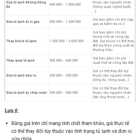
Sửa tủ lạnh không đông
thuộc vào nguyên nhân
400.000 – 1.000.000
đá
(hỏng quạt, nghẹt tuyết,
…)
Giá bao gồm chi phí nạp
Sửa tủ lạnh bị xì gas
500.000 – 1.200.000
gas và kiểm tra rò rỉ.
Giá bao gồm chi phí
block mới và công lắp
Thay block tủ lạnh
1.500.000 – 3.000.000
đặt. Giá block có thể thay
đổi tùy theo công suất và
thương hiệu.
Giá bao gồm chi phí
Thay quạt tủ lạnh
300.000 – 600.000
quạt mới và công lắp đặt.
Giá có thể thay đổi tùy
Sửa tủ lạnh kêu to
200.000 – 500.000
thuộc vào nguyên nhân
(lỏng ốc, hỏng quạt,…)
Giá có thể thay đổi tùy
Sửa tủ lạnh bị chảy nước
200.000 – 400.000
thuộc vào nguyên nhân
(tắc ống thoát nước,…)
Lưu ý:
Bảng giá trên chỉ mang tính chất tham khảo, giá thực tế
có thể thay đổi tùy thuộc vào tình trạng tủ lạnh và đơn vị
sửa chữa.