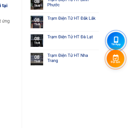
08
Phước
 tại
Th8
Trạm Điện Tử HT Đắk Lắk
08
t ứng
Th8
Trạm Điện Tử HT Đà Lạt
08
Th8
Tải App
Trạm Điện Tử HT Nha
08
Trang
Th8
Đặt lịch