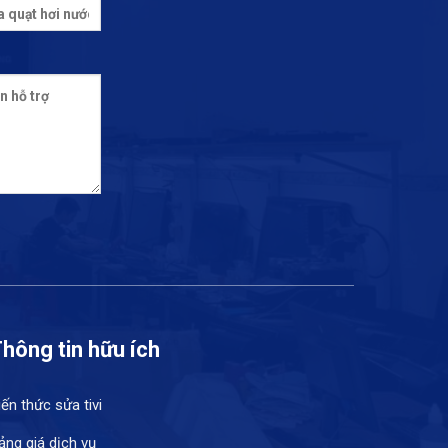
hông tin hữu ích
iến thức sửa tivi
ảng giá dịch vụ