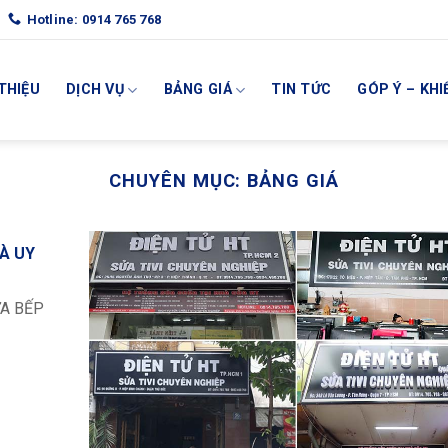
Hotline: 0914 765 768
 THIỆU
DỊCH VỤ
BẢNG GIÁ
TIN TỨC
GÓP Ý – KHI
CHUYÊN MỤC:
BẢNG GIÁ
HÀ UY
ỬA BẾP