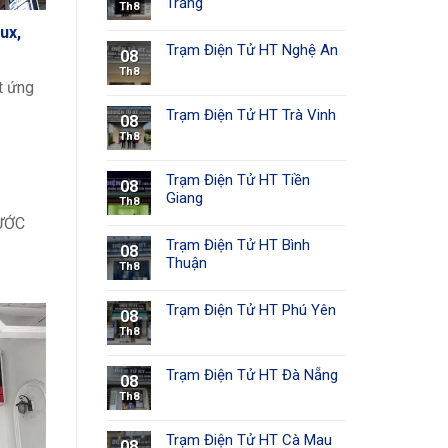
Trăng
Th8
ux,
Trạm Điện Tử HT Nghệ An
08
Th8
t ứng
Trạm Điện Tử HT Trà Vinh
08
Th8
Trạm Điện Tử HT Tiền
08
Giang
Th8
ƯỚC
Trạm Điện Tử HT Bình
08
Thuận
Th8
Trạm Điện Tử HT Phú Yên
08
Th8
Trạm Điện Tử HT Đà Nẵng
08
Th8
Trạm Điện Tử HT Cà Mau
08