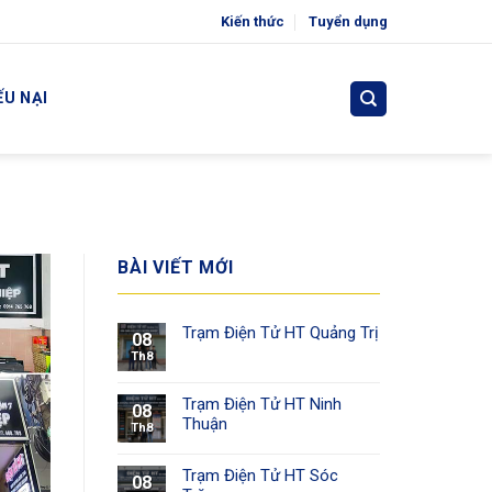
Kiến thức
Tuyển dụng
ẾU NẠI
BÀI VIẾT MỚI
Trạm Điện Tử HT Quảng Trị
08
Th8
Trạm Điện Tử HT Ninh
08
Thuận
Th8
Trạm Điện Tử HT Sóc
08