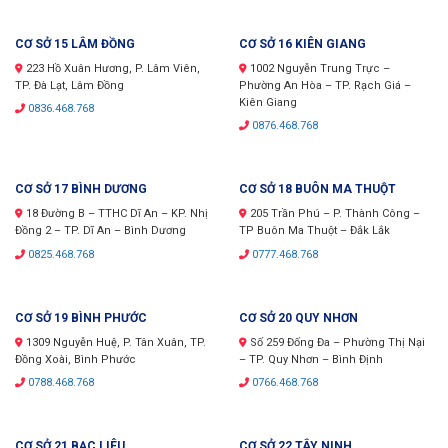
CƠ SỞ 15 LÂM ĐỒNG
CƠ SỞ 16 KIÊN GIANG
223 Hồ Xuân Hương, P. Lâm Viên,
1002 Nguyễn Trung Trực –
TP. Đà Lạt, Lâm Đồng
Phường An Hòa – TP. Rạch Giá –
Kiên Giang
0836.468.768
0876.468.768
CƠ SỞ 17 BÌNH DƯƠNG
CƠ SỞ 18 BUÔN MA THUỘT
18 Đường B – TTHC Dĩ An – KP. Nhị
205 Trần Phú – P. Thành Công –
Đồng 2 – TP. Dĩ An – Bình Dương
TP Buôn Ma Thuột – Đắk Lắk
0825.468.768
0777.468.768
CƠ SỞ 19 BÌNH PHƯỚC
CƠ SỞ 20 QUY NHƠN
1309 Nguyễn Huệ, P. Tân Xuân, TP.
Số 259 Đống Đa – Phường Thị Nại
Đồng Xoài, Bình Phước
– TP. Quy Nhơn – Bình Định
0788.468.768
0766.468.768
CƠ SỞ 21 BẠC LIÊU
CƠ SỞ 22 TÂY NINH