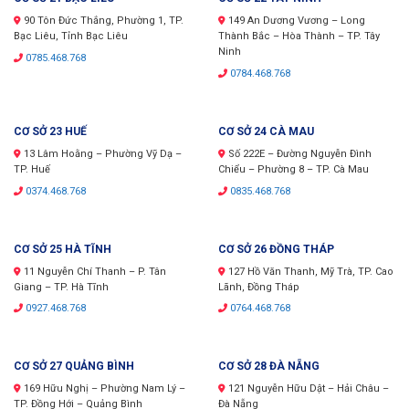
90 Tôn Đức Thắng, Phường 1, TP.
149 An Dương Vương – Long
Bạc Liêu, Tỉnh Bạc Liêu
Thành Bắc – Hòa Thành – TP. Tây
Ninh
0785.468.768
0784.468.768
CƠ SỞ 23 HUẾ
CƠ SỞ 24 CÀ MAU
13 Lâm Hoằng – Phường Vỹ Dạ –
Số 222E – Đường Nguyễn Đình
TP. Huế
Chiểu – Phường 8 – TP. Cà Mau
0374.468.768
0835.468.768
CƠ SỞ 25 HÀ TĨNH
CƠ SỞ 26 ĐỒNG THÁP
11 Nguyễn Chí Thanh – P. Tân
127 Hồ Văn Thanh, Mỹ Trà, TP. Cao
Giang – TP. Hà Tĩnh
Lãnh, Đồng Tháp
0927.468.768
0764.468.768
CƠ SỞ 27 QUẢNG BÌNH
CƠ SỞ 28 ĐÀ NẴNG
169 Hữu Nghị – Phường Nam Lý –
121 Nguyễn Hữu Dật – Hải Châu –
TP. Đồng Hới – Quảng Bình
Đà Nẵng