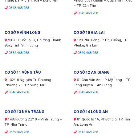
Trảng Dài – Biên Hòa – Đồng Nai
Phường An Khánh – Quận Ninh Kiều
– TP. Cần Thơ
0848.468.768
0845.468.768
CƠ SỞ 9 VĨNH LONG
CƠ SỞ 10 GIA LAI
93K/8 Quốc lộ 57, Phường Thanh
120 Phù Đổng, P. Phù Đổng, TP.
Đức, Tỉnh Vĩnh Long
Pleiku, Gia Lai
0832.468.768
0849.468.768
CƠ SỞ 11 VŨNG TÀU
CƠ SỞ 12 AN GIANG
132/10 Nguyễn Tri Phương –
51 Chu Văn An – P. Mỹ Long – TP.
Phường 7 – TP. Vũng Tàu
Long Xuyên – An Giang
0846.468.768
0842.468.768
CƠ SỞ 13 NHA TRANG
CƠ SỞ 14 LONG AN
1488 Đường 23/10 – Vĩnh Trung –
81 Quốc lộ 1A, Phường 5, TP. Tân
TP. Nha Trang
An, Long An
0859.468.768
0812.468.768