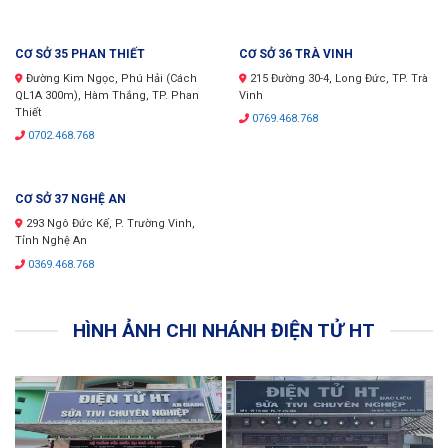
CƠ SỞ 35 PHAN THIẾT
CƠ SỞ 36 TRÀ VINH
Đường Kim Ngọc, Phú Hải (Cách
215 Đường 30-4, Long Đức, TP. Trà
QL1A 300m), Hàm Thắng, TP. Phan
Vinh
Thiết
0769.468.768
0702.468.768
CƠ SỞ 37 NGHỆ AN
293 Ngô Đức Kế, P. Trường Vinh,
Tỉnh Nghệ An
0369.468.768
HÌNH ẢNH CHI NHÁNH ĐIỆN TỬ HT