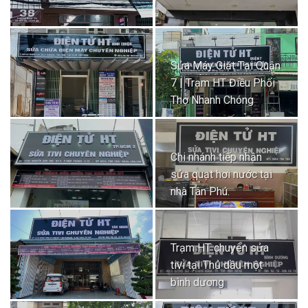
Sửa Máy Giặt Tại Quận
7 | Trạm HT Điều Phối
Thợ Nhanh Chóng
Chi nhánh tiếp nhận
sửa quạt hơi nước tại
nhà Tân Phú.
Trạm HT chuyên sửa
tivi tại Thủ dầu một
bình dương