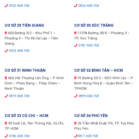
0925.468.768
0824.468.768
CƠ SỞ 29 TIỀN GIANG
CƠ SỞ 30 SÓC TRĂNG
603 Đường 3/2 – Khu Phố 1 –
1137A Đường 30/4 – Phường 3 –
Phường 4 – Thị Xã Cai Lậy – Tiền
TP. Sóc Trăng
Giang
0787.468.768
0924.468.768
CƠ SỞ 31 NINH THUẬN
CƠ SỞ 32 BÌNH TÂN – HCM
66G Hải Thượng Lãn Ông – P. Kinh
91 Đường Số 5 – KDC Vĩnh Lộc – P.
Dinh – Phan Rang – Tháp Chàm –
Bình Hưng Hòa B – Quận Bình Tân –
Ninh Thuận
TPHCM
0879.468.768
0899.468.768
CƠ SỞ 33 CỦ CHI – HCM
CƠ SỞ 34 PHÚ YÊN
39 Suối Lội, Tân Thông Hội, Củ Chi,
26 Trần Nhật Duật, P6, TP. Tuy Hòa,
TP. HCM
Phú Yên
0786.468.768
0817.468.768