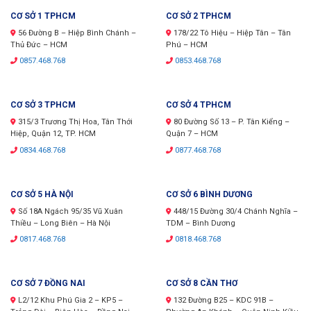
CƠ SỞ 1 TPHCM
CƠ SỞ 2 TPHCM
56 Đường B – Hiệp Bình Chánh –
178/22 Tô Hiệu – Hiệp Tân – Tân
Thủ Đức – HCM
Phú – HCM
0857.468.768
0853.468.768
CƠ SỞ 3 TPHCM
CƠ SỞ 4 TPHCM
315/3 Trương Thị Hoa, Tân Thới
80 Đường Số 13 – P. Tân Kiểng –
Hiệp, Quận 12, TP. HCM
Quận 7 – HCM
0834.468.768
0877.468.768
CƠ SỞ 5 HÀ NỘI
CƠ SỞ 6 BÌNH DƯƠNG
Số 18A Ngách 95/35 Vũ Xuân
448/15 Đường 30/4 Chánh Nghĩa –
Thiều – Long Biên – Hà Nội
TDM – Bình Dương
0817.468.768
0818.468.768
CƠ SỞ 7 ĐỒNG NAI
CƠ SỞ 8 CẦN THƠ
L2/12 Khu Phú Gia 2 – KP5 –
132 Đường B25 – KDC 91B –