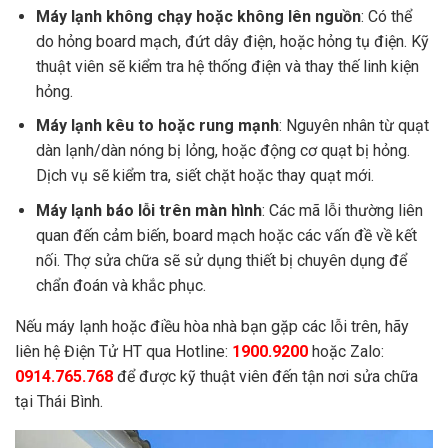
Tháo, lắp, vận chuyển máy lạnh
600.000 – 750.000đ
Máy lạnh không chạy hoặc không lên nguồn
: Có thể
Ống đồng >= 6mm
195.000 – 285.000đ
do hỏng board mạch, đứt dây điện, hoặc hỏng tụ điện. Kỹ
Dây điện 1.5mm
8.000đ
thuật viên sẽ kiểm tra hệ thống điện và thay thế linh kiện
Dây điện 2.5mm
12.000đ
hỏng.
Ống thoát nước PVC
40.000đ
Máy lạnh kêu to hoặc rung mạnh
: Nguyên nhân từ quạt
Ống thoát nước ruột gà
10.000đ
dàn lạnh/dàn nóng bị lỏng, hoặc động cơ quạt bị hỏng.
Superlon
25.000 – 32.000đ
Dịch vụ sẽ kiểm tra, siết chặt hoặc thay quạt mới.
CB máy lạnh
200.000 – 300.000đ
Máy lạnh báo lỗi trên màn hình
: Các mã lỗi thường liên
Eke
150.000 – 200.000đ
quan đến cảm biến, board mạch hoặc các vấn đề về kết
Lỗi khác
Liên hệ:
0914.765.768
nối. Thợ sửa chữa sẽ sử dụng thiết bị chuyên dụng để
chẩn đoán và khắc phục.
Nếu máy lạnh hoặc điều hòa nhà bạn gặp các lỗi trên, hãy
liên hệ Điện Tử HT qua Hotline:
1900.9200
hoặc Zalo:
0914.765.768
để được kỹ thuật viên đến tận nơi sửa chữa
tại Thái Bình.