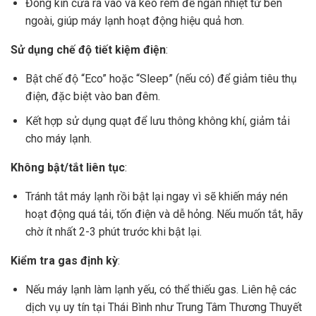
Đóng kín cửa ra vào và kéo rèm để ngăn nhiệt từ bên
ngoài, giúp máy lạnh hoạt động hiệu quả hơn.
Sử dụng chế độ tiết kiệm điện
:
Bật chế độ “Eco” hoặc “Sleep” (nếu có) để giảm tiêu thụ
điện, đặc biệt vào ban đêm.
Kết hợp sử dụng quạt để lưu thông không khí, giảm tải
cho máy lạnh.
Không bật/tắt liên tục
:
Tránh tắt máy lạnh rồi bật lại ngay vì sẽ khiến máy nén
hoạt động quá tải, tốn điện và dễ hỏng. Nếu muốn tắt, hãy
chờ ít nhất 2-3 phút trước khi bật lại.
Kiểm tra gas định kỳ
:
Nếu máy lạnh làm lạnh yếu, có thể thiếu gas. Liên hệ các
dịch vụ uy tín tại Thái Bình như Trung Tâm Thương Thuyết