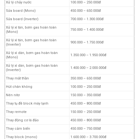
Xử lý chảy nước
100.000 – 250.000đ
Sửa board (Mono)
450.000 – 650.000đ
Sửa board (Inverter)
700.000 – 1.300.000đ
Xử lý xì tán, bơm gas hoàn toàn
750.000 – 1.400.000đ
(Mono)
Xử lý xì tán, bơm gas hoàn toàn
900.000 – 1.750.000đ
(Inverter)
Xử lý xì dàn, bơm gas hoàn toàn
1.350.000 – 1.950.000đ
(Mono)
Xử lý xì dàn, bơm gas hoàn toàn
1.400.000 – 2.000.000đ
(Inverter)
Thay mắt thần
350.000 – 650.000đ
Hút chân không
100.000 – 250.000đ
Nén nitơ
150.000 – 350.000đ
Thay tụ đề block máy lạnh
450.000 – 800.000đ
Thay remote
150.000 – 250.000đ
Thay động cơ lá đảo
450.000 – 800.000đ
Thay cảm biến
450.000 – 750.000đ
Thay block (mono)
1.600.000 – 3.700.000đ