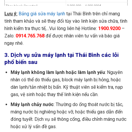
Thay block (Inverter)
2.000.000 – 4.000.000đ
Lưu ý:
Bảng giá sửa máy lạnh
tại Thái Bình trên chỉ mang
Thay motor quạt dàn nóng/dàn lạnh
750.000 – 1.700.000đ
(mono)
tính tham khảo và sẽ thay đổi tùy vào linh kiện sửa chữa, tình
Thay motor quạt dàn nóng/dàn lạnh
hình kiểm tra thực tế,…Vui lòng liên hệ Hotline:
1900.9200
–
1.000.000 – 2.200.000đ
(inverter)
Zalo:
0914.765.768
để được nhân viên tư vấn và báo giá
Thay lồng sóc (mono)
700.000 – 1.000.000đ
ngay nhé.
Thay lồng sóc (inverter)
950.000 – 1.300.000đ
3. Dịch vụ sửa máy lạnh tại Thái Bình các lỗi
Vệ sinh máy lạnh
150.000 – 250.000đ
phổ biến sau
Châm gas bổ sung R22
200.000 – 300.000đ
Châm gas bổ sung R32, R410a
250.000 – 400.000đ
Máy lạnh không làm lạnh hoặc làm lạnh yếu
: Nguyên
Bơm gas hoàn toàn (R22)
550.000 – 1.000.000đ
nhân có thể do thiếu gas, block máy lạnh bị hỏng, hoặc
Bơm gas hoàn toàn (R32, R410a)
700.000 – 1.300.000đ
dàn lạnh/tản nhiệt bị bẩn. Kỹ thuật viên sẽ kiểm tra, nạp
gas, vệ sinh hoặc thay thế linh kiện nếu cần.
Lắp đặt máy lạnh
250.000 – 450.000đ
Lắp đặt máy lạnh
250.000 – 450.000đ
Máy lạnh chảy nước
: Thường do ống thoát nước bị tắc,
Tháo máy lạnh
150.000 – 250.000đ
máng nước bị nghiêng hoặc vỡ, hoặc thiếu gas dẫn đến
Tháo lắp dàn lạnh/dàn nóng
250.000 – 450.000đ
đóng tuyết. Dịch vụ sẽ thông cống, điều chỉnh máng nước
Tháo, lắp máy lạnh
350.000 – 550.000đ
hoặc xử lý vấn đề gas.