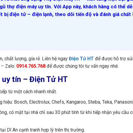
gũ thợ điện máy uy tín. Với App này, khách hàng có thể d
ết bị điện tử – điện lạnh, theo dõi tiến độ và đánh giá chất
ín, chất lượng, gía rẻ. Liên hệ ngay
Điện Tử HT
để được hỗ trợ sử
– Zalo:
0914.765.768
để được chúng tôi tư vấn ngay nhé.
n uy tín – Điện Tử HT
 bếp từ một cách nhanh nhất.
g hiệu: Bosch, Electrolux, Chefs, Kangaroo, Steba, Teka, Panason
g, có mặt tại nhà chỉ sau 30 phút tính từ khi tiếp nhận yêu cầu 
ại Dĩ An cạnh tranh hợp lý trên thị trường.