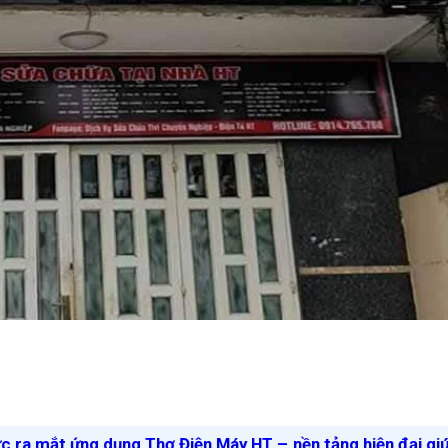
ức ra mắt ứng dụng Thợ Điện Máy HT – nền tảng hiện đại gi