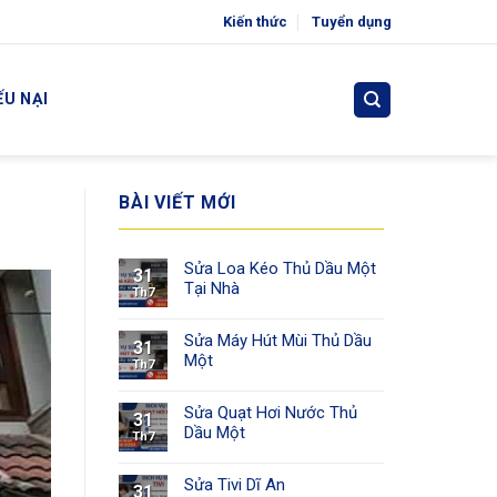
Kiến thức
Tuyển dụng
ẾU NẠI
BÀI VIẾT MỚI
Sửa Loa Kéo Thủ Dầu Một
31
Tại Nhà
Th7
Sửa Máy Hút Mùi Thủ Dầu
31
Một
Th7
Sửa Quạt Hơi Nước Thủ
31
Dầu Một
Th7
Sửa Tivi Dĩ An
31