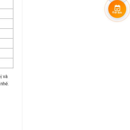
Đặt lịch
ị và
 nhé.