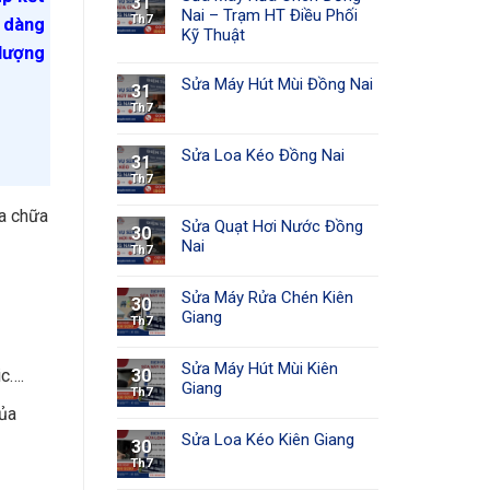
31
Nai – Trạm HT Điều Phối
Th7
ễ dàng
Kỹ Thuật
 lượng
Sửa Máy Hút Mùi Đồng Nai
31
Th7
Sửa Loa Kéo Đồng Nai
31
Th7
a chữa
Sửa Quạt Hơi Nước Đồng
30
Nai
Th7
Sửa Máy Rửa Chén Kiên
30
Giang
Th7
Sửa Máy Hút Mùi Kiên
30
ic….
Giang
Th7
của
Sửa Loa Kéo Kiên Giang
30
Th7