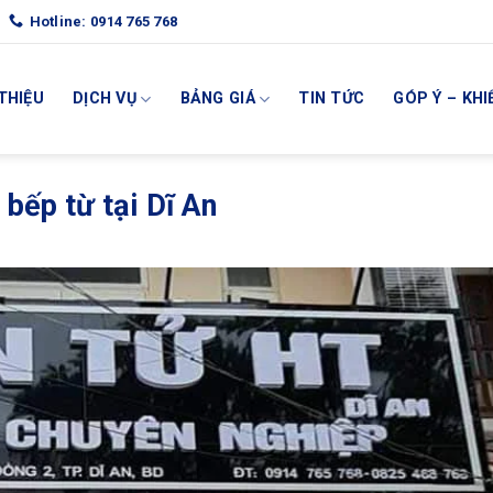
Hotline: 0914 765 768
 THIỆU
DỊCH VỤ
BẢNG GIÁ
TIN TỨC
GÓP Ý – KHI
 bếp từ tại Dĩ An