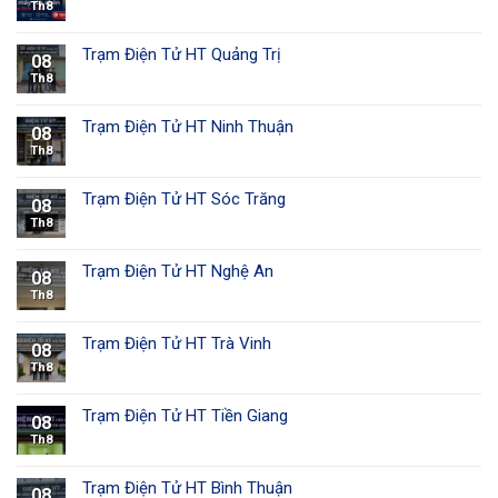
10 Đặng Ngọc
Th8
Cầu, KĐT Hòa
23
Nam Định
Vượng, P. Lộc
0764468768
Vượng, TP. Nam
Trạm Điện Tử HT Quảng Trị
08
Định
Th8
766 Lương Ngọc
Quyến, Tổ 8, P.
24
Thái Nguyên
0374468768
Trạm Điện Tử HT Ninh Thuận
Đồng Quang, TP.
08
Thái Nguyên
Th8
Trạm Điện Tử HT Sóc Trăng
08
Th8
Trạm Điện Tử HT Nghệ An
08
Th8
Trạm Điện Tử HT Trà Vinh
08
Th8
Trạm Điện Tử HT Tiền Giang
08
Th8
Trạm Điện Tử HT Bình Thuận
08