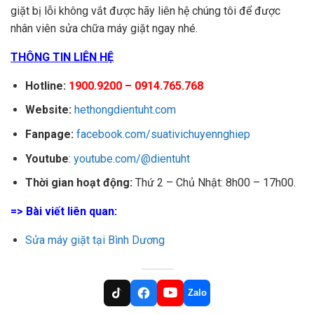
Long, Tỉnh Vĩnh
giặt bị lỗi không vắt được hãy liên hệ chúng tôi để được
Long
nhân viên sửa chữa máy giặt ngay nhé.
34 Lý Nam Đế, Trà
10
Gia Lai
Bá, TP. Plei Ku,
0849468768
Gia Lai
THÔNG TIN LIÊN HỆ
132/10 Nguyễn Tri
Phương, Phường
Hotline:
11
1900.9200 – 0914.765.768
Vũng Tàu
0846468768
7, TP. Vũng Tàu,
Bà Rịa Vũng Tàu
Website:
hethongdientuht.com
51 Chu Văn An,
P.Mỹ Long, TP.
12
An Giang
0842468768
Fanpage:
facebook.com/suativichuyennghiep
Long Xuyên, An
Giang
Youtube
:
youtube.com/@dientuht
1488 Đường 23/10,
Vĩnh Trung, TP.
13
Nha Trang
0859468768
Thời gian hoạt động:
Thứ 2 – Chủ Nhật: 8h00 – 17h00.
Nha Trang, Khánh
Hòa
=> Bài viết liên quan:
01 Đỗ Tường
Phong, Phường 2,
14
Long An
0812468768
TP.Tân An, Long
Sửa máy giặt tại Bình Dương
An
200 Ngô Quyền,
15
Đà Lạt
Phường 6, TP Đà
0836468768
Lạt, Lâm Đồng
Zalo
1002 Nguyễn
Trung Trực,