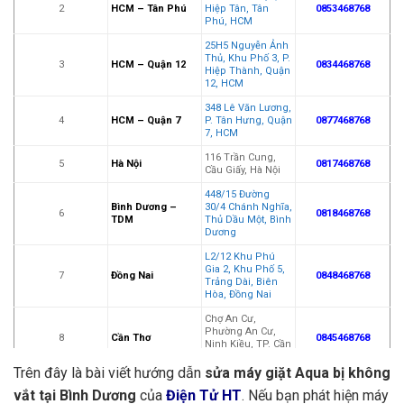
2
HCM – Tân Phú
Hiệp Tân, Tân
0853468768
Phú, HCM
25H5 Nguyễn Ảnh
Thủ, Khu Phố 3, P.
3
HCM – Quận 12
0834468768
Hiệp Thành, Quận
12, HCM
348 Lê Văn Lương,
4
HCM – Quận 7
P. Tân Hưng, Quận
0877468768
7, HCM
116 Trần Cung,
5
Hà Nội
0817468768
Cầu Giấy, Hà Nội
448/15 Đường
Bình Dương –
30/4 Chánh Nghĩa,
6
0818468768
TDM
Thủ Dầu Một, Bình
Dương
L2/12 Khu Phú
Gia 2, Khu Phố 5,
7
Đồng Nai
0848468768
Trảng Dài, Biên
Hòa, Đồng Nai
Chợ An Cư,
Phường An Cư,
8
Cần Thơ
0845468768
Ninh Kiều, TP. Cần
Thơ
Trên đây là bài viết hướng dẫn
sửa máy giặt Aqua bị không
33-23F Phạm Thái
vắt tại Bình Dương
của
Điện Tử HT
. Nếu bạn phát hiện máy
Bường, TP. Vĩnh
9
Vĩnh Long
0832468768