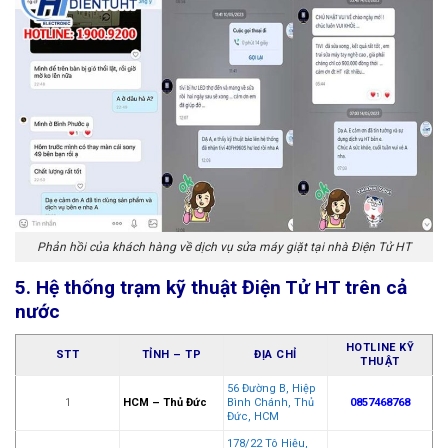
Phản hồi của khách hàng về dịch vụ sửa máy giặt tại nhà Điện Tử HT
5. Hệ thống trạm kỹ thuật Điện Tử HT trên cả
nước
HOTLINE KỸ
STT
TỈNH – TP
ĐỊA CHỈ
THUẬT
56 Đường B, Hiệp
1
HCM – Thủ Đức
Bình Chánh, Thủ
0857468768
Đức, HCM
178/22 Tô Hiệu,