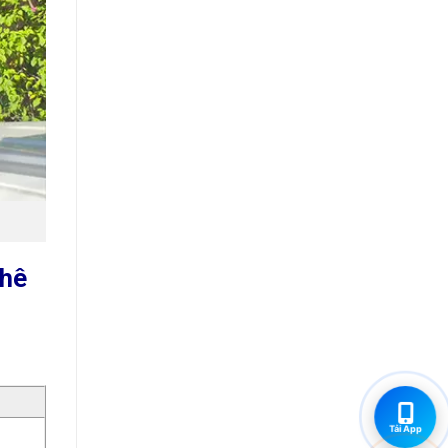
Khê
Tải App