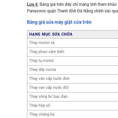
Dây nguồn máy giặt
Lưu ý:
Bảng giá trên đây chỉ mang tính tham khảo 
Panasonic quận Thanh Khê Đà Nẵng chính xác qua
Dây cấp nước
Ống nước xả
Bảng giá sửa máy giặt cửa trên
IC nguồn
HẠNG MỤC SỬA CHỮA
Thay bộ nguồn (dòng inverter)
Thay motor xả
Thay động cơ chuyển động trực tiếp (mâm từ)
Thay phao cảm biến
Làm đồng máy giặt 5-8 kg
Thay tụ motor
Làm đồng máy giặt 8.5-12 kg
Thay dây curoa
Tay nắm cánh cửa
Thay van cấp nước đơn
Công tắc cửa
Thay van cấp nước đôi
Thi công đường ống cấp nước
Thay vòng bi/ bạc đạn
Vệ sinh máy giặt
Thay hộp số
Chân kê máy giặt
Thay chảng ba