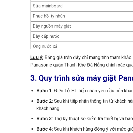
Thay túi lưới lọc máy giặt
Sửa mainboard
Bu lông ốc (3 cái)
Phục hồi ty nhún
Lò xo côn
Dây nguồn máy giặt
Ốc đóng mâm
Dây cấp nước
Mâm máy giặt
Ống nước xả
Con lăn mâm máy giặt
Sửa board mạch (dòng thường)
Lưu ý:
Bảng giá trên đây chỉ mang tính tham khảo 
Đầu nối ren dây cấp nước
Panasonic quận Thanh Khê Đà Nẵng chính xác qua
Sửa board mạch (dòng inverter)
Lò xo xoáy máy giặt
3. Quy trình sửa máy giặt Pa
IC nguồn
Móc chốt khoá cửa máy giặt
Làm đồng máy giặt 5-8kg
Bước 1:
Điện Tử HT
tiếp nhận yêu cầu của khá
Cảo mâm máy giặt
Làm đồng máy giặt 8.5kg -12kg
Bước 2:
Sau khi tiếp nhận thông tin từ khách h
Vải che bụi máy giặt
Thay motor inverter (LG)
khách hàng.
Lắp đặt máy giặt
Bước 3:
Thợ kỹ thuật sẽ kiểm tra thiết bị và bá
Thi công đường ống cấp nước
Bước 4:
Sau khi khách hàng đồng ý với mức giá,