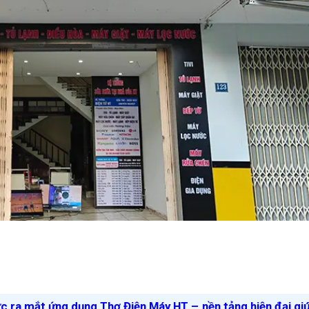
ức ra mắt ứng dụng Thợ Điện Máy HT – nền tảng hiện đại gi