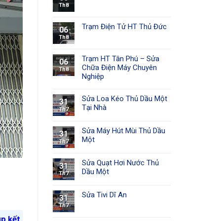
Th8
Trạm Điện Tử HT Thủ Đức
06
Th8
Trạm HT Tân Phú – Sửa
06
Chữa Điện Máy Chuyên
Th8
Nghiệp
Sửa Loa Kéo Thủ Dầu Một
31
Tại Nhà
Th7
Sửa Máy Hút Mùi Thủ Dầu
31
Một
Th7
Sửa Quạt Hơi Nước Thủ
31
Dầu Một
Th7
Sửa Tivi Dĩ An
31
Th7
úp kết