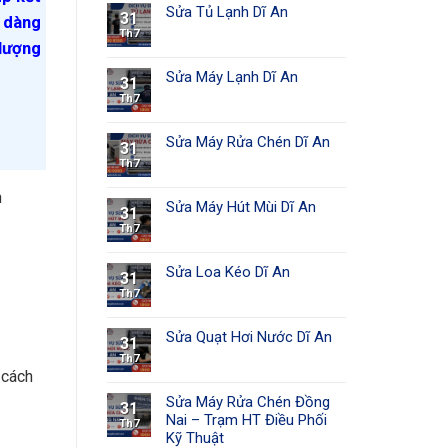
Sửa Tủ Lạnh Dĩ An
31
ễ dàng
Th7
 lượng
Sửa Máy Lạnh Dĩ An
31
Th7
Sửa Máy Rửa Chén Dĩ An
31
Th7
n
Sửa Máy Hút Mùi Dĩ An
31
Th7
Sửa Loa Kéo Dĩ An
31
Th7
Sửa Quạt Hơi Nước Dĩ An
31
Th7
 cách
Sửa Máy Rửa Chén Đồng
31
Nai – Trạm HT Điều Phối
Th7
Kỹ Thuật