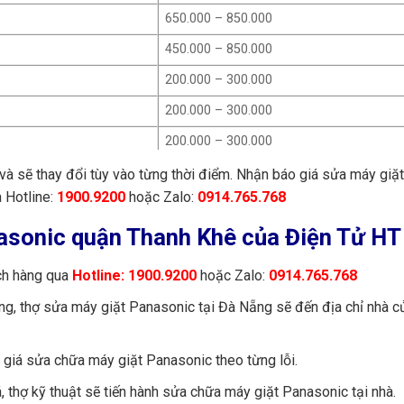
10.000
650.000 – 850.000
15.000
450.000 – 850.000
10.000
200.000 – 300.000
30.000
200.000 – 300.000
150.000
200.000 – 300.000
60.000
600.000 – 800.000
và sẽ thay đổi tùy vào từng thời điểm. Nhận báo giá sửa máy giặt
10.000
 Hotline:
1900.9200
hoặc Zalo:
0914.765.768
700.000 – 900.000
25.000
nasonic quận Thanh Khê của Điện Tử HT
500.000 – 650.000
25.000
650.000 – 1.000.000
ch hàng qua
Hotline: 1900.9200
hoặc Zalo:
0914.765.768
130.000
900.000 – 1.200.000
àng, thợ sửa máy giặt Panasonic tại Đà Nẵng sẽ đến địa chỉ nhà c
115.000
1.500.000
200.000 – 300.000
o giá sửa chữa máy giặt Panasonic theo từng lỗi.
200.000 – 350.000
 thợ kỹ thuật sẽ tiến hành sửa chữa máy giặt Panasonic tại nhà.