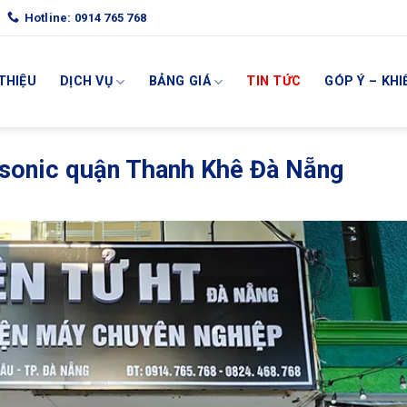
Hotline: 0914 765 768
 THIỆU
DỊCH VỤ
BẢNG GIÁ
TIN TỨC
GÓP Ý – KHI
sonic quận Thanh Khê Đà Nẵng