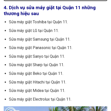
Vệ sinh máy giặt
300.000đ – 850.000đ
4. Dịch vụ sửa máy giặt tại Quận 11 những
Chân kê máy giặt
150.000đ
thương hiệu sau
Thay túi lưới lọc máy giặt
10.000đ
Sửa máy giặt Toshiba tại Quận 11.
Bu lông ốc (3 cái)
15.000đ
Lò xo côn
10.000đ
Sửa máy giặt LG tại Quận 11.
Ốc đóng mâm
30.000đ
Sửa máy giặt Samsung tại Quận 11.
Mâm máy giặt
150.000đ
Sửa máy giặt Panasonic tại Quận 11.
Con lăn mâm máy giặt
60.000đ
Sửa máy giặt Sanyo tại Quận 11.
Đầu nối ren dây cấp nước
10.000đ
Lò xo xoáy máy giặt
25.000đ
Sửa máy giặt Sharp tại Quận 11.
Móc chốt khoá cửa máy giặt
25.000đ
Sửa máy giặt Beko tại Quận 11.
Cảo mâm máy giặt
130.000đ
Sửa máy giặt Hitachi tại Quận 11.
Vải che bụi máy giặt
115.000đ
Sửa máy giặt Midea tại Quận 11.
Sửa máy giặt Electrolux tại Quận 11.