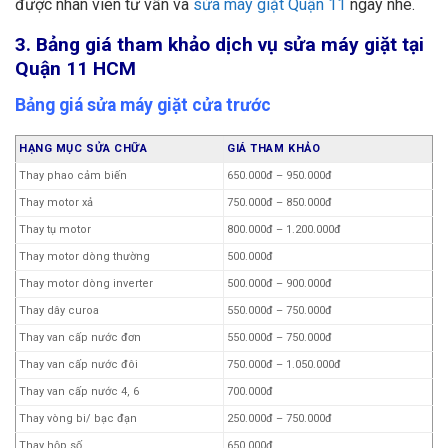
được nhân viên tư vấn và
sửa máy giặt Quận 11
ngay nhé.
3. Bảng giá tham khảo dịch vụ sửa máy giặt tại
Quận 11 HCM
Bảng giá sửa máy giặt cửa trước
HẠNG MỤC SỬA CHỮA
GIÁ THAM KHẢO
Thay phao cảm biến
650.000đ – 950.000đ
Thay motor xả
750.000đ – 850.000đ
Thay tụ motor
800.000đ – 1.200.000đ
Thay motor dòng thường
500.000đ
Thay motor dòng inverter
500.000đ – 900.000đ
Thay dây curoa
550.000đ – 750.000đ
Thay van cấp nước đơn
550.000đ – 750.000đ
Thay van cấp nước đôi
750.000đ – 1.050.000đ
Thay van cấp nước 4, 6
700.000đ
Thay vòng bi/ bạc đạn
250.000đ – 750.000đ
Thay hộp số
650.000đ