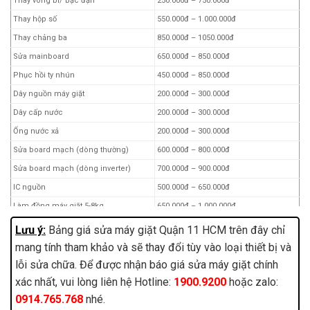
Thay vòng bi/ bạc đạn
250.000đ – 750.000đ
Thay túi lưới lọc máy giặt
10.000đ
Thay hộp số
550.000đ – 1.000.000đ
Bu lông ốc (3 cái)
15.000đ
Thay chảng ba
850.000đ – 1050.000đ
Lò xo côn
10.000đ
Sửa mainboard
650.000đ – 850.000đ
Ốc đóng mâm
30.000đ
Phục hồi ty nhún
450.000đ – 850.000đ
Mâm máy giặt
150.000đ
Dây nguồn máy giặt
200.000đ – 300.000đ
Con lăn mâm máy giặt
60.000đ
Dây cấp nước
200.000đ – 300.000đ
Đầu nối ren dây cấp nước
10.000đ
Ống nước xả
200.000đ – 300.000đ
Lò xo xoáy máy giặt
25.000đ
Sửa board mạch (dòng thường)
600.000đ – 800.000đ
Móc chốt khoá cửa máy giặt
25.000đ
Sửa board mạch (dòng inverter)
700.000đ – 900.000đ
Cảo mâm máy giặt
130.000đ
IC nguồn
500.000đ – 650.000đ
Vải che bụi máy giặt
115.000đ
Làm đồng máy giặt 5-8kg
650.000đ – 1.000.000đ
Làm đồng máy giặt 8.5kg -12kg
900.000đ – 1.200.000đ
Lưu ý:
Bảng giá sửa máy giặt Quận 11 HCM trên đây chỉ
Thay motor inverter (LG)
1.500.000đ
mang tính tham khảo và sẽ thay đổi tùy vào loại thiết bị và
Lắp đặt máy giặt
200.000đ – 300.000đ
lỗi sửa chữa. Để được nhận báo giá sửa máy giặt chính
xác nhất, vui lòng liên hệ Hotline:
1900.9200
hoặc zalo:
Thi công đường ống cấp nước
200.000đ – 350.000đ
0914.765.768
nhé.
Thay mâm từ
2.000.000đ