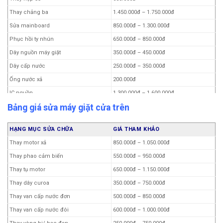
Thay chảng ba
1.450.000đ – 1.750.000đ
Sửa mainboard
850.000đ – 1.300.000đ
Phục hồi ty nhún
650.000đ – 850.000đ
Dây nguồn máy giặt
350.000đ – 450.000đ
Dây cấp nước
250.000đ – 350.000đ
Ống nước xả
200.000đ
IC nguồn
1.300.000đ – 1.600.000đ
Bảng giá sửa máy giặt cửa trên
Thay bộ nguồn (dòng inverter)
1.650.000đ – 2.550.000đ
Thay động cơ chuyển động trực tiếp
1.800.000đ – 2.200.000đ
(mâm từ)
HẠNG MỤC SỬA CHỮA
GIÁ THAM KHẢO
Làm đồng máy giặt 5-8 kg
1.200.000đ – 1.700.000đ
Thay motor xả
850.000đ – 1.050.000đ
Làm đồng máy giặt 8.5-12 kg
1.400.000đ – 1.800.000đ
Thay phao cảm biến
550.000đ – 950.000đ
Tay nắm cánh cửa
850.000đ – 950.000đ
Thay tụ motor
650.000đ – 1.150.000đ
Công tắc cửa
250.000đ – 1.000.000đ
Thay dây curoa
350.000đ – 750.000đ
Thi công đường ống cấp nước
250.000đ – 400.000đ
Thay van cấp nước đơn
500.000đ – 850.000đ
Vệ sinh máy giặt
300.000đ – 850.000đ
Thay van cấp nước đôi
600.000đ – 1.000.000đ
Chân kê máy giặt
150.000đ