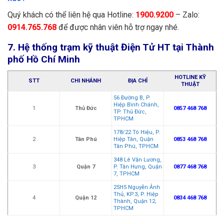
Quý khách có thể liên hệ qua Hotline:
1900.9200
– Zalo:
0914.765.768
để được nhân viên hỗ trợ ngay nhé.
7. Hệ thống trạm kỹ thuật Điện Tử HT tại Thành
phố Hồ Chí Minh
HOTLINE KỸ
STT
CHI NHÁNH
ĐỊA CHỈ
THUẬT
56 Đường B, P.
Hiệp Bình Chánh,
1
Thủ Đức
0857 468 768
TP. Thủ Đức,
TPHCM
178/22 Tô Hiệu, P.
2
Tân Phú
Hiệp Tân, Quận
0853 468 768
Tân Phú, TPHCM
348 Lê Văn Lương,
3
Quận 7
P. Tân Hưng, Quận
0877 468 768
7, TPHCM
25H5 Nguyễn Ảnh
Thủ, KP.3, P. Hiệp
4
Quận 12
0834 468 768
Thành, Quận 12,
TPHCM