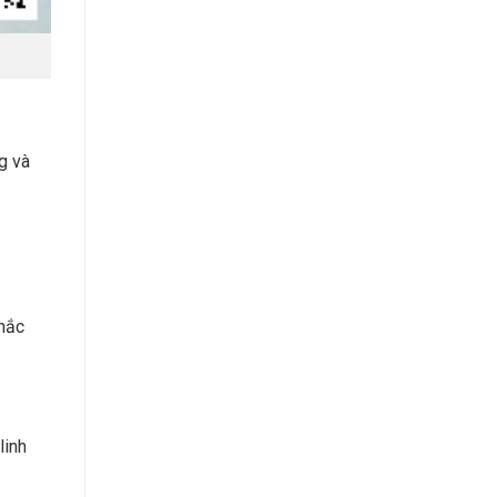
ng và
thắc
linh