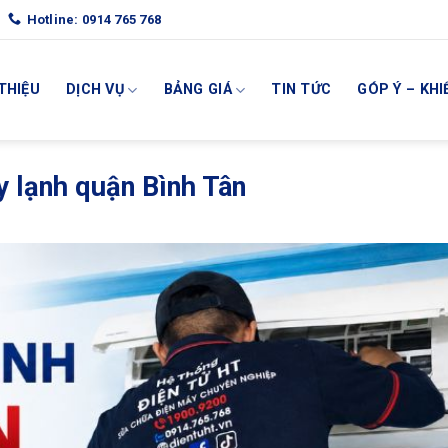
Hotline: 0914 765 768
 THIỆU
DỊCH VỤ
BẢNG GIÁ
TIN TỨC
GÓP Ý – KHI
 lạnh quận Bình Tân