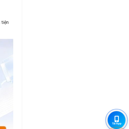
 tiện
Tải App