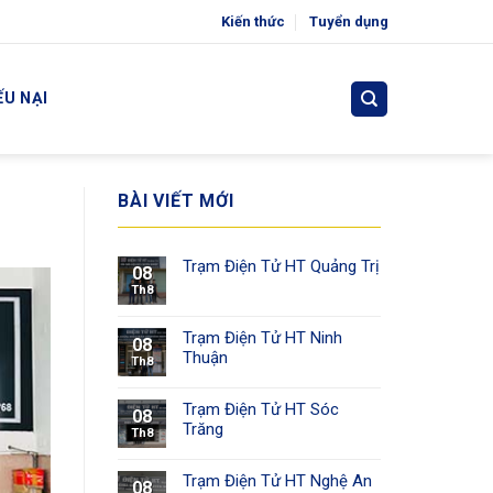
Kiến thức
Tuyển dụng
ẾU NẠI
BÀI VIẾT MỚI
Trạm Điện Tử HT Quảng Trị
08
Th8
Trạm Điện Tử HT Ninh
08
Thuận
Th8
Trạm Điện Tử HT Sóc
08
Trăng
Th8
Trạm Điện Tử HT Nghệ An
08