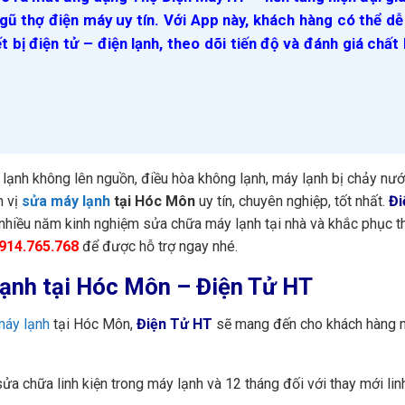
gũ thợ điện máy uy tín. Với App này, khách hàng có thể d
ết bị điện tử – điện lạnh, theo dõi tiến độ và đánh giá chất
lạnh không lên nguồn, điều hòa không lạnh, máy lạnh bị chảy nư
n vị
sửa máy lạnh
tại Hóc Môn
uy tín, chuyên nghiệp, tốt nhất.
Đi
i nhiều năm kinh nghiệm sửa chữa máy lạnh tại nhà và khắc phục t
914.765.768
để được hỗ trợ ngay nhé.
 lạnh tại Hóc Môn – Điện Tử HT
máy lạnh
tại Hóc Môn,
Điện Tử HT
sẽ mang đến cho khách hàng 
ửa chữa linh kiện trong máy lạnh và 12 tháng đối với thay mới lin