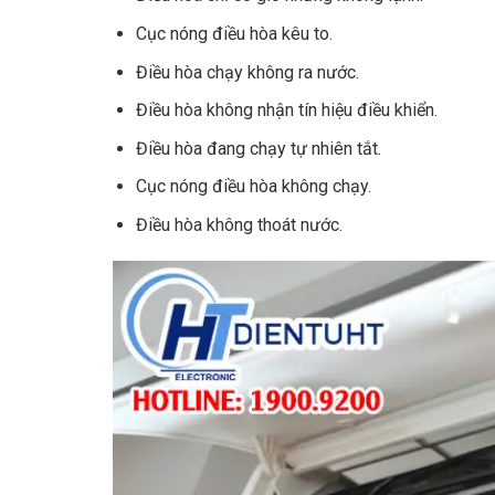
Bơm gas hoàn toàn (R22)
Cục nóng điều hòa kêu to.
Bơm gas hoàn toàn (R32, R410a)
Điều hòa chạy không ra nước.
Lắp đặt máy lạnh
Điều hòa không nhận tín hiệu điều khiển.
Lắp đặt máy lạnh
Điều hòa đang chạy tự nhiên tắt.
Tháo máy lạnh
Cục nóng điều hòa không chạy.
Tháo lắp dàn lạnh/dàn nóng
Điều hòa không thoát nước.
Tháo, lắp máy lạnh
Tháo, lắp, vận chuyển máy lạnh
Ống đồng >= 6mm
Dây điện 1.5mm
Dây điện 2.5mm
Ống thoát nước PVC
Ống thoát nước ruột gà