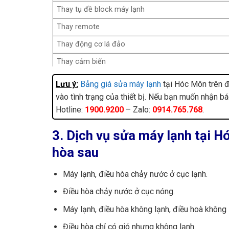
Thay tụ đề block máy lạnh
Thay remote
Thay động cơ lá đảo
Thay cảm biến
Thay block (mono)
Lưu ý:
Bảng giá sửa máy lạnh
tại Hóc Môn trên đ
vào tình trạng của thiết bị. Nếu bạn muốn nhận bá
Thay block (Inverter)
Hotline:
1900.9200
– Zalo:
0914.765.768
.
Thay motor quạt dàn nóng/dàn lạnh (mono)
Thay motor quạt dàn nóng/dàn lạnh (inverter)
3. Dịch vụ sửa máy lạnh tại H
Thay lồng sóc (mono)
hòa sau
Thay lồng sóc (inverter)
Máy lạnh, điều hòa chảy nước ở cục lạnh.
Vệ sinh máy lạnh
Điều hòa chảy nước ở cục nóng.
Châm gas bổ sung R22
Máy lạnh, điều hòa không lạnh, điều hoà không 
Châm gas bổ sung R32, R410a
Điều hòa chỉ có gió nhưng không lạnh.