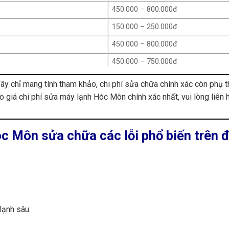
450.000 – 800.000đ
150.000 – 250.000đ
450.000 – 800.000đ
450.000 – 750.000đ
1.600.000 – 3.700.000đ
ây chỉ mang tính tham khảo, chi phí sửa chữa chính xác còn phụ 
o giá chi phí sửa máy lạnh Hóc Môn chính xác nhất, vui lòng liên 
2.000.000 – 4.000.000đ
750.000 – 1.700.000đ
1.000.000 – 2.200.000đ
óc Môn sửa chữa các lỗi phổ biến trên 
700.000 – 1.000.000đ
950.000 – 1.300.000đ
150.000 – 250.000đ
200.000 – 300.000đ
lạnh sâu.
250.000 – 400.000đ