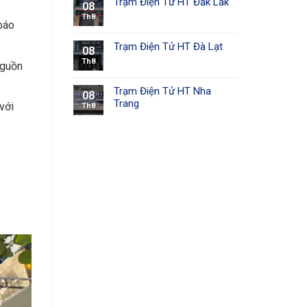
Trạm Điện Tử HT Đắk Lắk
08
Th8
báo
Trạm Điện Tử HT Đà Lạt
08
Th8
nguồn
Trạm Điện Tử HT Nha
08
Trang
với
Th8