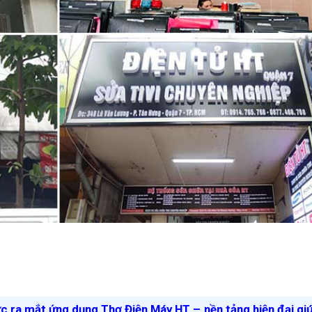
ức ra mắt ứng dụng Thợ Điện Máy HT – nền tảng hiện đại gi