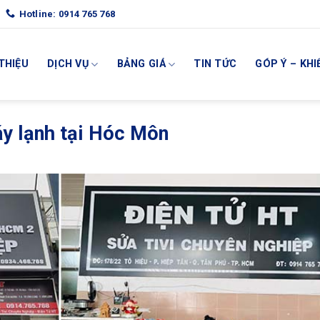
Hotline: 0914 765 768
 THIỆU
DỊCH VỤ
BẢNG GIÁ
TIN TỨC
GÓP Ý – KHI
y lạnh tại Hóc Môn