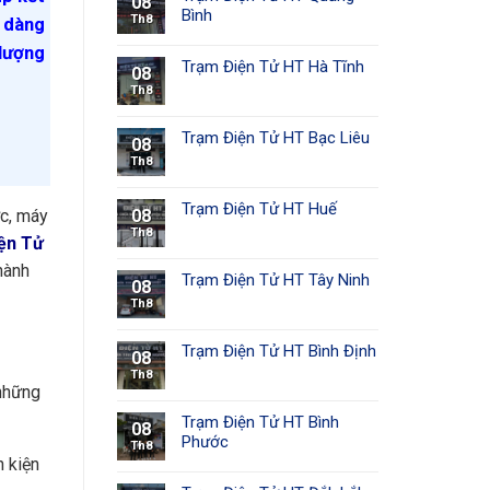
08
Bình
Th8
ễ dàng
 lượng
Trạm Điện Tử HT Hà Tĩnh
08
Th8
Trạm Điện Tử HT Bạc Liêu
08
Th8
Trạm Điện Tử HT Huế
08
ớc, máy
Th8
ện Tử
hành
Trạm Điện Tử HT Tây Ninh
08
Th8
Trạm Điện Tử HT Bình Định
08
Th8
những
Trạm Điện Tử HT Bình
08
Phước
Th8
h kiện