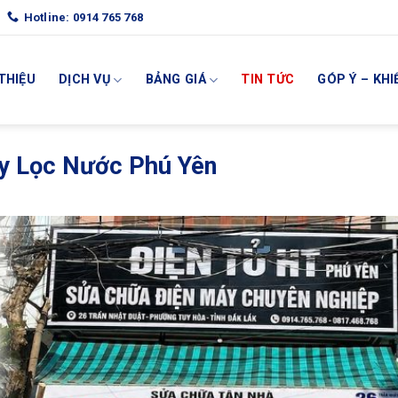
Hotline: 0914 765 768
 THIỆU
DỊCH VỤ
BẢNG GIÁ
TIN TỨC
GÓP Ý – KHI
y Lọc Nước Phú Yên