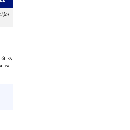
ghiệm
iết. Kỹ
an và