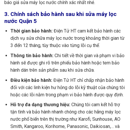
báo giá sửa máy lọc nước chính xác nhất nhé.
Lõi lọc nước 5 (CLT33)
200.000 – 300.000đ
Lõi lọc nước 6
250.000 – 400.000đ
3. Chính sách bảo hành sau khi sửa máy lọc
nước Quận 5
Lõi lọc nước 7
350.000 – 500.000đ
Lõi lọc nước 8
400.000 – 700.000đ
Thời gian bảo hành:
Điện Tử HT cam kết bảo hành các
Sửa chữa máy lọc nước
150.000đ
dịch vụ sửa chữa máy lọc nước trong khoảng thời gian từ
Bảo dưỡng, vệ sinh máy lọc nước
200.000đ
3 đến 12 tháng, tùy thuộc vào từng lỗi cụ thể.
Hạng mục khác
Liên hệ:
1900.9200
Thông tin bảo hành:
Chi tiết về thời gian và phạm vi bảo
hành sẽ được ghi rõ trên phiếu bảo hành hoặc tem bảo
hành dán trên sản phẩm sau khi sửa chữa.
Điều kiện bảo hành:
Điện Tử HT chỉ chấp nhận bảo hành
đối với các linh kiện hư hỏng do lỗi kỹ thuật của chúng tôi
hoặc các lỗi nằm trong phạm vi bảo hành được quy định.
Hỗ trợ đa dạng thương hiệu:
Chúng tôi cam kết hỗ trợ
tận tình và bảo hành nhanh chóng cho các hãng máy lọc
nước phổ biến trên thị trường như Karofi, Sunhouse, AO
Smith, Kangaroo, Korihome, Panasonic, Daikiosan,… và