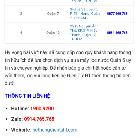
Tân Phú, TPHCM
348 Lê Văn Lương,
3
Quận 7
P. Tân Hưng, Quận
0877 468 768
7, TPHCM
25H5 Nguyễn Ảnh
Thủ, KP.3, P. Hiệp
4
Quận 12
0834 468 768
Thành, Quận 12,
TPHCM
Hy vọng bài viết này đã cung cấp cho quý khách hàng thông
tin hữu ích để lựa chọn dịch vụ sửa máy lọc nước Quận 5 uy
tín và chuyên nghiệp. Để nhận báo giá chi tiết hoặc cần tư
vấn thêm, xin vui lòng liên hệ Điện Tử HT theo thông tin bên
dưới.
THÔNG TIN LIÊN HỆ
Hotline:
1900.9200
Zalo:
0914.765.768
Website:
hethongdientuht.com