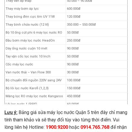
Thay van áp thấp
50.000 – 90.000đ
Thay máy bơm áp lực
600.000đ
Thay bóng đèn cực tím UV 11W
120.000đ
Thay bình chứa nước (12 lít)
350.000 – 550.000đ
Bộ 10 ống cút phi 6 máy lọc nước RO
50.000đ
Đầu bơm máy lọc nước HeadOn
250.000đ
Dây ống nước cuộn 10 mét
90.000đ
Tay vặn cốc lọc nước 10 Inch
50.000đ
Cốc máy lọc nước
90.000đ
Van nước thải – Van Flow 300
30.000đ
Bộ chuyển đổi nguồn 220V sang 24V
100.000đ
Bộ lõi lọc nước Karofi (1,2,3)
150.000đ
Màng lọc RO máy lọc nước Kangaroo
450.000đ
Lõi lọc nước 1 (PPE)
60.000đ
Lưu ý:
Bảng giá sửa máy lọc nước Quận 5 trên đây chỉ mang
Lõi lọc nước 2 (UDF – GAC)
100.000đ
tính tham khảo và sẽ thay đổi tùy vào từng thời điểm. Vui
Lõi lọc nước 3 (CTO)
100.000 – 800.000đ
lòng liên hệ Hotline:
1900.9200
hoặc
0914.765.768
để nhận
Lõi lọc nước 4 (RO)
450.000 – 550.000đ