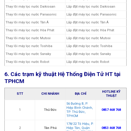
Thay lõi máy lọc nước Daikiosan
Lắp đặt máy lọc nước Daikiosan
Thay lõi máy lọc nước Panasonic
Lắp đặt máy lọc nước Panasonic
Thay lõi máy lọc nước Tân Á
Lắp đặt máy lọc nước Tân Á
Thay lõi máy lọc nước Hòa Phát
Lắp đặt máy lọc nước Hòa Phát
Thay lõi máy lọc nước Mutosi
Lắp đặt máy lọc nước Mutosi
Thay lõi máy lọc nước Toshiba
Lắp đặt máy lọc nước Toshiba
Thay lõi máy lọc nước Sanaky
Lắp đặt máy lọc nước Sanaky
Thay lõi máy lọc nước Robot
Lắp đặt máy lọc nước Robot
6. Các trạm kỹ thuật Hệ Thống Điện Tử HT tại
TPHCM
HOTLINE KỸ
STT
CHI NHÁNH
ĐỊA CHỈ
THUẬT
56 Đường B, P.
Hiệp Bình Chánh,
1
Thủ Đức
0857 468 768
TP. Thủ Đức,
TPHCM
178/22 Tô Hiệu, P.
2
Tân Phú
Hiệp Tân, Quận
0853 468 768