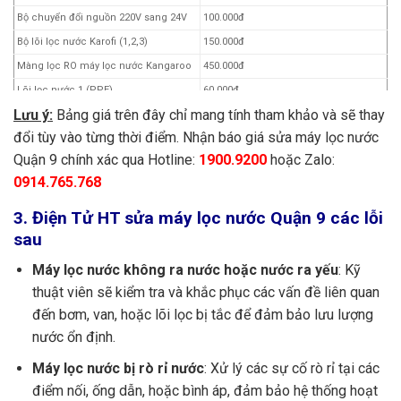
Bộ chuyển đổi nguồn 220V sang 24V
100.000đ
Bộ lõi lọc nước Karofi (1,2,3)
150.000đ
Màng lọc RO máy lọc nước Kangaroo
450.000đ
Lõi lọc nước 1 (PPE)
60.000đ
Lưu ý:
Bảng giá trên đây chỉ mang tính tham khảo và sẽ thay
Lõi lọc nước 2 (UDF – GAC)
100.000đ
đổi tùy vào từng thời điểm. Nhận báo giá sửa máy lọc nước
Lõi lọc nước 3 (CTO)
100.000 – 800.000đ
Quận 9 chính xác qua Hotline:
1900.9200
hoặc Zalo:
Lõi lọc nước 4 (RO)
450.000 – 550.000đ
0914.765.768
Lõi lọc nước 5 (CLT33)
200.000 – 300.000đ
Lõi lọc nước 6
250.000 – 400.000đ
3. Điện Tử HT sửa máy lọc nước Quận 9 các lỗi
sau
Lõi lọc nước 7
350.000 – 500.000đ
Lõi lọc nước 8
400.000 – 700.000đ
Máy lọc nước không ra nước hoặc nước ra yếu
: Kỹ
Sửa chữa máy lọc nước
150.000đ
thuật viên sẽ kiểm tra và khắc phục các vấn đề liên quan
Bảo dưỡng, vệ sinh máy lọc nước
200.000đ
đến bơm, van, hoặc lõi lọc bị tắc để đảm bảo lưu lượng
Hạng mục khác
Liên hệ:
1900.9200
nước ổn định.
Máy lọc nước bị rò rỉ nước
: Xử lý các sự cố rò rỉ tại các
điểm nối, ống dẫn, hoặc bình áp, đảm bảo hệ thống hoạt