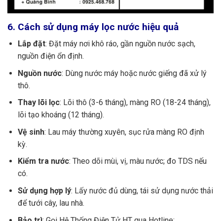
6. Cách sử dụng máy lọc nước hiệu quả
Lắp đặt
: Đặt máy nơi khô ráo, gần nguồn nước sạch,
nguồn điện ổn định.
Nguồn nước
: Dùng nước máy hoặc nước giếng đã xử lý
thô.
Thay lõi lọc
: Lõi thô (3-6 tháng), màng RO (18-24 tháng),
lõi tạo khoáng (12 tháng).
Vệ sinh
: Lau máy thường xuyên, sục rửa màng RO định
kỳ.
Kiểm tra nước
: Theo dõi mùi, vị, màu nước; đo TDS nếu
có.
Sử dụng hợp lý
: Lấy nước đủ dùng, tái sử dụng nước thải
để tưới cây, lau nhà.
Bảo trì
: Gọi Hệ Thống Điện Tử HT qua Hotline: