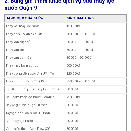
2. Bảng giá tham khảo dịch vụ sửa máy lọc
nước Quận 9
HẠNG MỤC SỬA CHỮA
GIÁ THAM KHẢO
Thay vòi máy lọc nước
150.000đ
Thay đèn UV diệt khuẩn
500.000 – 800.000đ
Thay van điện tử
50.000 – 150.000đ
Thay van cơ
50.000 – 100.000đ
Thay van áp thấp
50.000 – 90.000đ
Thay máy bơm áp lực
600.000đ
Thay bóng đèn cực tím UV 11W
120.000đ
Thay bình chứa nước (12 lít)
350.000 – 550.000đ
Bộ 10 ống cút phi 6 máy lọc nước RO
50.000đ
Đầu bơm máy lọc nước HeadOn
250.000đ
Dây ống nước cuộn 10 mét
90.000đ
Tay vặn cốc lọc nước 10 Inch
50.000đ
Cốc máy lọc nước
90.000đ
Van nước thải – Van Flow 300
30.000đ