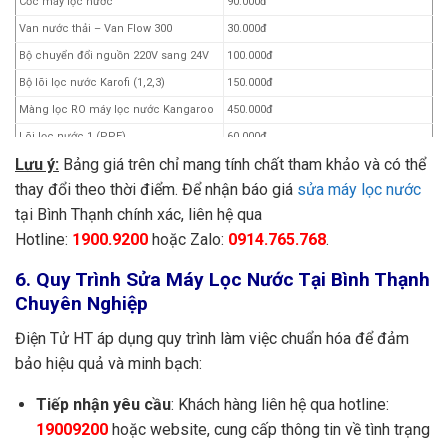
Cốc máy lọc nước
90.000đ
Van nước thải – Van Flow 300
30.000đ
Bộ chuyển đổi nguồn 220V sang 24V
100.000đ
Bộ lõi lọc nước Karofi (1,2,3)
150.000đ
Màng lọc RO máy lọc nước Kangaroo
450.000đ
Lõi lọc nước 1 (PPE)
60.000đ
Lưu ý:
Bảng giá trên chỉ mang tính chất tham khảo và có thể
Lõi lọc nước 2 (UDF – GAC)
100.000đ
thay đổi theo thời điểm. Để nhận báo giá
sửa máy lọc nước
Lõi lọc nước 3 (CTO)
100.000 – 800.000đ
tại Bình Thạnh chính xác, liên hệ qua
Lõi lọc nước 4 (RO)
450.000 – 550.000đ
Hotline:
1900.9200
hoặc Zalo:
0914.765.768
.
Lõi lọc nước 5 (CLT33)
200.000 – 300.000đ
Lõi lọc nước 6
250.000 – 400.000đ
6. Quy Trình Sửa Máy Lọc Nước Tại Bình Thạnh
Chuyên Nghiệp
Lõi lọc nước 7
350.000 – 500.000đ
Lõi lọc nước 8
400.000 – 700.000đ
Điện Tử HT áp dụng quy trình làm việc chuẩn hóa để đảm
Sửa chữa máy lọc nước
150.000đ
bảo hiệu quả và minh bạch:
Bảo dưỡng, vệ sinh máy lọc nước
200.000đ
Tiếp nhận yêu cầu
: Khách hàng liên hệ qua hotline:
Hạng mục khác
Liên hệ:
1900.9200
19009200
hoặc website, cung cấp thông tin về tình trạng