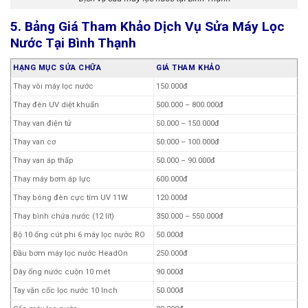
5. Bảng Giá Tham Khảo Dịch Vụ Sửa Máy Lọc
Nước Tại Bình Thạnh
HẠNG MỤC SỬA CHỮA
GIÁ THAM KHẢO
Thay vòi máy lọc nước
150.000đ
Thay đèn UV diệt khuẩn
500.000 – 800.000đ
Thay van điện tử
50.000 – 150.000đ
Thay van cơ
50.000 – 100.000đ
Thay van áp thấp
50.000 – 90.000đ
Thay máy bơm áp lực
600.000đ
Thay bóng đèn cực tím UV 11W
120.000đ
Thay bình chứa nước (12 lít)
350.000 – 550.000đ
Bộ 10 ống cút phi 6 máy lọc nước RO
50.000đ
Đầu bơm máy lọc nước HeadOn
250.000đ
Dây ống nước cuộn 10 mét
90.000đ
Tay vặn cốc lọc nước 10 Inch
50.000đ