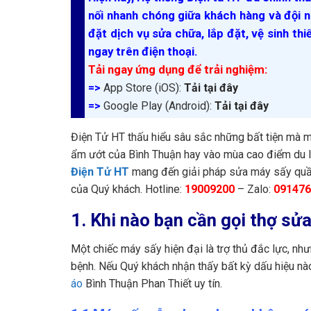
nối nhanh chóng giữa khách hàng và đội n
đặt dịch vụ sửa chữa, lắp đặt, vệ sinh thi
ngay trên điện thoại.
Tải ngay ứng dụng để trải nghiệm:
=>
App Store (iOS):
Tải tại đây
=>
Google Play (Android):
Tải tại đây
Điện Tử HT thấu hiểu sâu sắc những bất tiện mà m
ẩm ướt của Bình Thuận hay vào mùa cao điểm du l
Điện Tử HT
mang đến giải pháp sửa máy sấy quần 
của Quý khách. Hotline:
19009200
– Zalo:
091476
1. Khi nào bạn cần gọi thợ sử
Một chiếc máy sấy hiện đại là trợ thủ đắc lực, như
bệnh. Nếu Quý khách nhận thấy bất kỳ dấu hiệu nào
áo
Bình Thuận Phan Thiết uy tín.