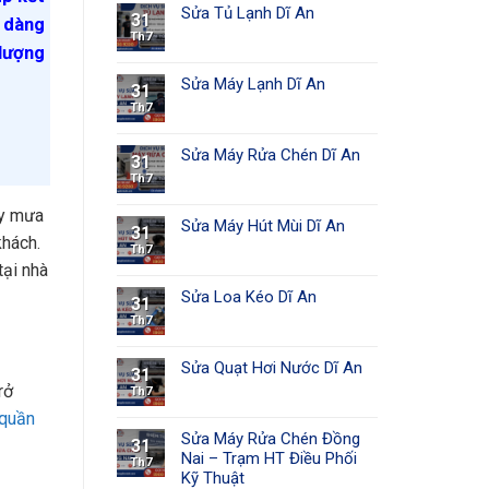
Sửa Tủ Lạnh Dĩ An
31
ễ dàng
Th7
 lượng
Sửa Máy Lạnh Dĩ An
31
Th7
Sửa Máy Rửa Chén Dĩ An
31
Th7
ày mưa
Sửa Máy Hút Mùi Dĩ An
31
khách.
Th7
tại nhà
Sửa Loa Kéo Dĩ An
31
Th7
Sửa Quạt Hơi Nước Dĩ An
31
rở
Th7
quần
Sửa Máy Rửa Chén Đồng
31
Nai – Trạm HT Điều Phối
Th7
Kỹ Thuật