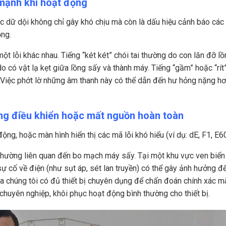
 mạnh khi hoạt động
lắc dữ dội không chỉ gây khó chịu mà còn là dấu hiệu cảnh báo các
ọng.
một lỗi khác nhau. Tiếng “két két” chói tai thường do con lăn đỡ l
o có vật lạ kẹt giữa lồng sấy và thành máy. Tiếng “gầm” hoặc “rít”
 Việc phớt lờ những âm thanh này có thể dẫn đến hư hỏng nặng h
ảng điều khiển hoặc mất nguồn hoàn toàn
g, hoặc màn hình hiển thị các mã lỗi khó hiểu (ví dụ: dE, F1, E6
, thường liên quan đến bo mạch máy sấy. Tại một khu vực ven biển
ự cố về điện (như sụt áp, sét lan truyền) có thể gây ảnh hưởng đ
ủa chúng tôi có đủ thiết bị chuyên dụng để chẩn đoán chính xác mã
huyên nghiệp, khôi phục hoạt động bình thường cho thiết bị.