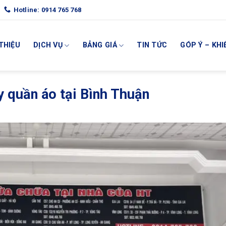
Hotline: 0914 765 768
 THIỆU
DỊCH VỤ
BẢNG GIÁ
TIN TỨC
GÓP Ý – KHI
 quần áo tại Bình Thuận