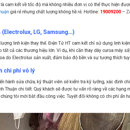
 là cam kết về tốc độ mà không nhiều đơn vị có thể thực hiện đượ
Thuận
giá rẻ nhưng chất lượng không hề rẻ. Hotline:
19009200
– Za
% (Electrolux, LG, Samsung…)
ượng linh kiện thay thế. Điện Tử HT cam kết chỉ sử dụng linh kiện
tất cả các thương hiệu lớn. Ví dụ, khi cần thay dây curoa máy sấ
roa do Electrolux sản xuất, đảm bảo độ bền và sự tương thích tuy
 chi phí vô lý
iến hành sửa chữa, kỹ thuật viên sẽ kiểm tra kỹ lưỡng, xác định ch
nh Thuận chi tiết. Quý khách sẽ được tư vấn rõ ràng về các hạng 
ý, chúng tôi mới bắt đầu công việc. Tuyệt đối không có chi phí ẩn 