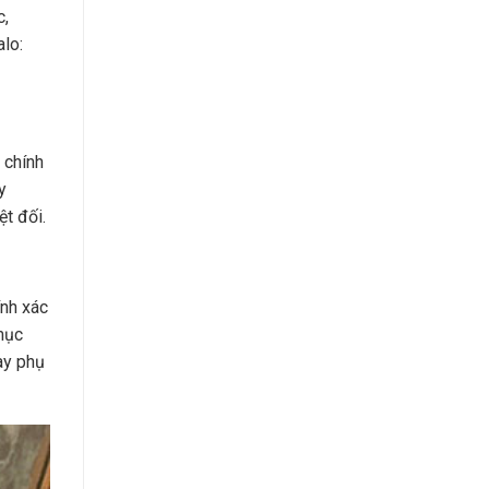
c,
lo:
 chính
y
ệt đối.
ính xác
mục
hay phụ