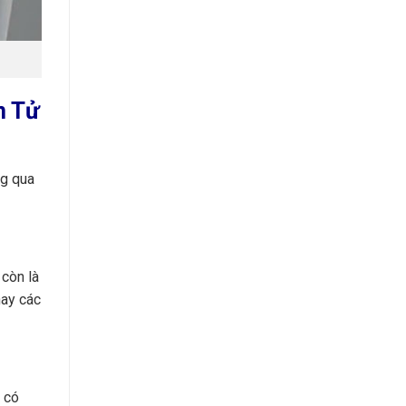
n Tử
ng qua
 còn là
hay các
ẽ có