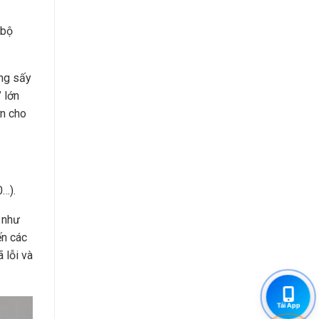
 bộ
ồng sấy
 lớn
ơn cho
0…).
 như
ến các
 lỗi và
Tải App