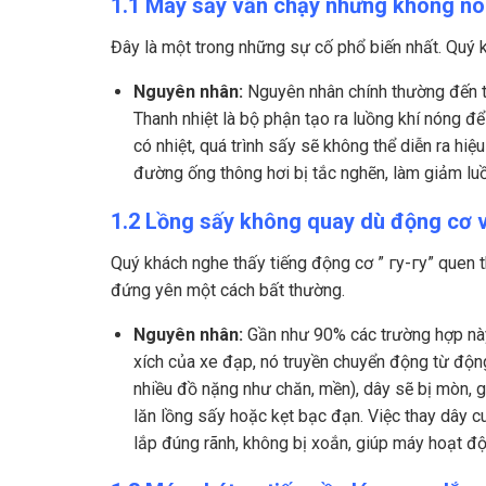
1.1 Máy sấy vẫn chạy nhưng không nó
Đây là một trong những sự cố phổ biến nhất. Quý
Nguyên nhân:
Nguyên nhân chính thường đến từ
Thanh nhiệt là bộ phận tạo ra luồng khí nóng đ
có nhiệt, quá trình sấy sẽ không thể diễn ra hi
đường ống thông hơi bị tắc nghẽn, làm giảm lu
1.2 Lồng sấy không quay dù động cơ 
Quý khách nghe thấy tiếng động cơ ” гу-гу” quen t
đứng yên một cách bất thường.
Nguyên nhân:
Gần như 90% các trường hợp này
xích của xe đạp, nó truyền chuyển động từ động
nhiều đồ nặng như chăn, mền), dây sẽ bị mòn, g
lăn lồng sấy hoặc kẹt bạc đạn. Việc thay dây 
lắp đúng rãnh, không bị xoắn, giúp máy hoạt độn