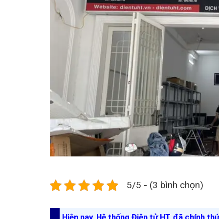
5/5 - (3 bình chọn)
Hiện nay, Hệ thống Điện tử HT đã chính th