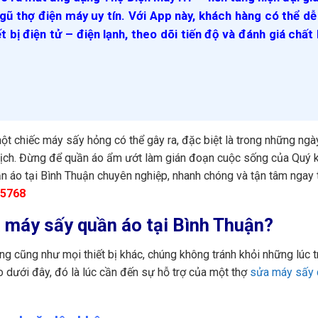
gũ thợ điện máy uy tín. Với App này, khách hàng có thể d
ết bị điện tử – điện lạnh, theo dõi tiến độ và đánh giá chất
ột chiếc máy sấy hỏng có thể gây ra, đặc biệt là trong những ng
ịch. Đừng để quần áo ẩm ướt làm gián đoạn cuộc sống của Quý 
áo tại Bình Thuận chuyên nghiệp, nhanh chóng và tận tâm ngay 
5768
a máy sấy quần áo tại Bình Thuận?
ng cũng như mọi thiết bị khác, chúng không tránh khỏi những lúc t
 dưới đây, đó là lúc cần đến sự hỗ trợ của một thợ
sửa máy sấy 