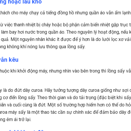
ng hoặc lâu khô
 khách cho máy chạy cả tiếng đồng hồ nhưng quần áo vẫn ẩm lạnh
 việc thanh nhiệt bị cháy hoặc bộ phận cảm biến nhiệt gặp trục t
ể làm bay hơi nước trong quần áo. Theo nguyên lý hoạt động, nếu
ệu quả. Một nguyên nhân khác ít được để ý hơn là do lưới lọc xơ vả
ồng không khí nóng lưu thông qua lồng sấy.
vẫn kêu
huộc khi khởi động máy, nhưng nhìn vào bên trong thì lồng sấy v
 là do đứt dây curoa. Hãy tưởng tượng dây curoa giống như sợi 
 cơ đến lồng sấy. Theo thời gian và do tải trọng (đặc biệt khi sấ
iãn và cuối cùng là đứt. Một số trường hợp hiếm hơn có thể do h
curoa máy sấy là một thao tác cần sự chính xác để đảm bảo dây 
g êm ái trở lại.