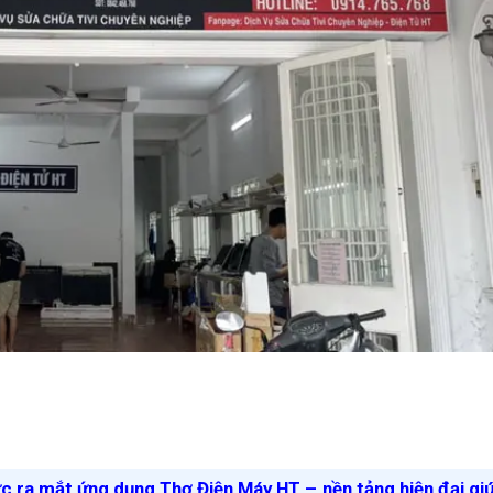
ức ra mắt ứng dụng Thợ Điện Máy HT – nền tảng hiện đại gi