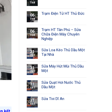
Th8
Trạm Điện Tử HT Thủ Đức
06
Th8
Trạm HT Tân Phú – Sửa
06
Chữa Điện Máy Chuyên
Th8
Nghiệp
Sửa Loa Kéo Thủ Dầu Một
31
Tại Nhà
Th7
Sửa Máy Hút Mùi Thủ Dầu
31
Một
Th7
Sửa Quạt Hơi Nước Thủ
31
Dầu Một
Th7
Sửa Tivi Dĩ An
31
Th7
úp kết