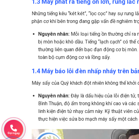
1.3 Máy phát ra tiếng ồn lớn, rung lắc
Những tiếng kêu “két két”, “lọc cọc” hay sự rung 
phận cơ khí bên trong đang gặp vấn đề nghiêm tr
Nguyên nhân:
Mỗi loại tiếng ồn thường chỉ ra 
bị mòn hoặc khô dầu. Tiếng “lạch cạch” có thể d
thường liên quan đến bạc đạn động cơ bị mòn.
toàn bộ cụm động cơ và lồng sấy.
1.4 Máy báo lỗi đèn nhấp nháy trên b
Máy sấy của Quý khách đột nhiên không thể khởi độn
Nguyên nhân:
Đây là dấu hiệu của lỗi điện tử
Bình Thuận, độ ẩm trong không khí cao và các s
linh kiện điện tử nhạy cảm này. Kỹ thuật viên c
thực hiện việc sửa bo mạch máy sấy một cách c
Gọi ngay