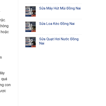
Sửa Máy Hút Mùi Đồng Nai
31
.
Th7
rặc.
Sửa Loa Kéo Đồng Nai
31
 không
Th7
i hoặc
Sửa Quạt Hơi Nước Đồng
30
Nai
Th7
ẫn
dây
y quá
ỏng con
được