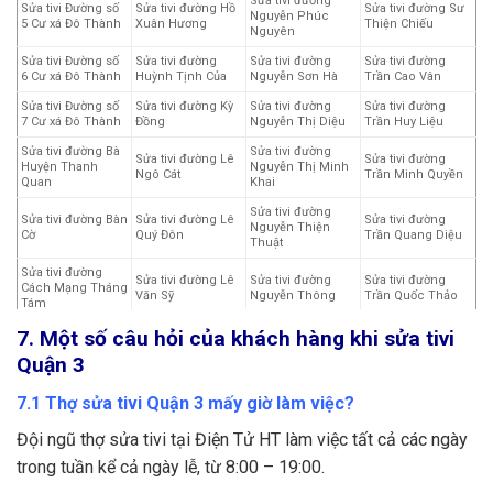
Sửa tivi đường
Sửa tivi Đường số
Sửa tivi đường Hồ
Sửa tivi đường Sư
Nguyễn Phúc
5 Cư xá Đô Thành
Xuân Hương
Thiện Chiếu
Nguyên
Sửa tivi Đường số
Sửa tivi đường
Sửa tivi đường
Sửa tivi đường
6 Cư xá Đô Thành
Huỳnh Tịnh Của
Nguyễn Sơn Hà
Trần Cao Vân
Sửa tivi Đường số
Sửa tivi đường Kỳ
Sửa tivi đường
Sửa tivi đường
7 Cư xá Đô Thành
Đồng
Nguyễn Thị Diệu
Trần Huy Liệu
Sửa tivi đường Bà
Sửa tivi đường
Sửa tivi đường Lê
Sửa tivi đường
Huyện Thanh
Nguyễn Thị Minh
Ngô Cát
Trần Minh Quyền
Quan
Khai
Sửa tivi đường
Sửa tivi đường Bàn
Sửa tivi đường Lê
Sửa tivi đường
Nguyễn Thiện
Cờ
Quý Đôn
Trần Quang Diệu
Thuật
Sửa tivi đường
Sửa tivi đường Lê
Sửa tivi đường
Sửa tivi đường
Cách Mạng Tháng
Văn Sỹ
Nguyễn Thông
Trần Quốc Thảo
Tám
7. Một số câu hỏi của khách hàng khi sửa tivi
Sửa tivi đường
Sửa tivi đường Cao
Sửa tivi đường Lý
Sửa tivi đường
Nguyễn Thượng
Thắng
Chính Thắng
Trần Quốc Toản
Quận 3
Hiền
Sửa tivi đường
Sửa tivi đường Lý
Sửa tivi đường
Sửa tivi đường
7.1 Thợ sửa tivi Quận 3 mấy giờ làm việc?
Điện Biên Phủ
Thái Tổ
Nguyễn Văn Mai
Trần Văn Đang
Đội ngũ thợ sửa tivi tại Điện Tử HT làm việc tất cả các ngày
Sửa tivi đường
Sửa tivi đường
Sửa tivi đường
Sửa tivi đường Tú
Trương Định
Trương Quyền
Trường Sa
Xương
trong tuần kể cả ngày lễ, từ 8:00 – 19:00.
Sửa tivi đường Võ
Sửa tivi đường Võ
Sửa tivi đường