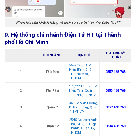
Phản hồi của khách hàng về dịch vụ sửa tivi tại nhà Điện Tử HT
9. Hệ thống chi nhánh Điện Tử HT tại Thành
phố Hồ Chí Minh
HOTLINE KỸ
STT
CHI NHÁNH
ĐỊA CHỈ
THUẬT
56 Đường B, P.
Hiệp Bình Chánh,
1
Thủ Đức
0857 468 768
TP. Thủ Đức,
TPHCM
178/22 Tô Hiệu, P.
2
Tân Phú
Hiệp Tân, Quận
0853 468 768
Tân Phú, TPHCM
348 Lê Văn Lương,
3
Quận 7
P. Tân Hưng, Quận
0877 468 768
7, TPHCM
25H5 Nguyễn Ảnh
Thủ, KP.3, P. Hiệp
4
Quận 12
0834 468 768
Thành, Quận 12,
TPHCM