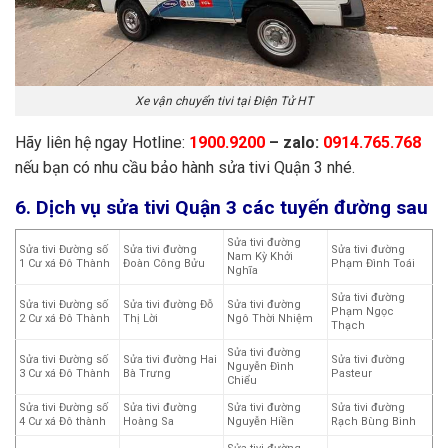
Xe vận chuyển tivi tại Điện Tử HT
Hãy liên hệ ngay Hotline:
1900.9200
– zalo:
0914.765.768
nếu bạn có nhu cầu bảo hành sửa tivi Quận 3 nhé.
6. Dịch vụ sửa tivi Quận 3 các tuyến đường sau
Sửa tivi đường
Sửa tivi Đường số
Sửa tivi đường
Sửa tivi đường
Nam Kỳ Khởi
1 Cư xá Đô Thành
Đoàn Công Bửu
Phạm Đình Toái
Nghĩa
Sửa tivi đường
Sửa tivi Đường số
Sửa tivi đường Đỗ
Sửa tivi đường
Phạm Ngọc
2 Cư xá Đô Thành
Thị Lời
Ngô Thời Nhiệm
Thạch
Sửa tivi đường
Sửa tivi Đường số
Sửa tivi đường Hai
Sửa tivi đường
Nguyễn Đình
3 Cư xá Đô Thành
Bà Trưng
Pasteur
Chiểu
Sửa tivi Đường số
Sửa tivi đường
Sửa tivi đường
Sửa tivi đường
4 Cư xá Đô thành
Hoàng Sa
Nguyễn Hiền
Rạch Bùng Binh