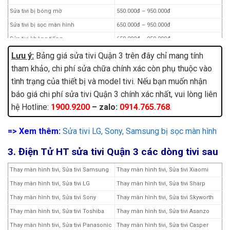
Sửa tivi bị bóng mờ
550.000đ – 950.000đ
Sửa tivi bị sọc màn hình
650.000đ – 950.000đ
Sửa tivi không tiếng
650.000đ – 950.000đ
Sửa tivi chập chờn, board bị ẩm
650.000đ – 950.000đ
Lưu ý:
Bảng giá sửa tivi Quận 3 trên đây chỉ mang tính
Sửa board nhận tín hiệu HDMI
650.000đ – 950.000đ
tham khảo, chi phí sửa chữa chính xác còn phụ thuộc vào
tình trạng của thiết bị và model tivi. Nếu bạn muốn nhận
Sửa tivi hình ảnh chồng lên nhau
750.000đ – 1.250.000đ
báo giá chi phí sửa tivi Quận 3 chính xác nhất, vui lòng liên
Sửa nguồn cao áp tivi
750.000đ – 1.450.000đ
hệ Hotline:
1900.9200
– zalo:
0914.765.768
.
Sửa tivi chổ sáng chổ tối
750.000đ – 1.450.000đ
Sửa bo mạch Tcom của tivi
750.000đ – 950.000đ
=> Xem thêm:
Sửa tivi LG, Sony, Samsung bị sọc màn hình
Sửa tivi hiển thị không đúng màu
850.000đ – 1.250.000đ
3. Điện Tử HT sửa tivi Quận 3 các dòng tivi sau
Thay bộ đèn led tivi
1.350.000đ – 1.750.000đ
Các lỗi khác
Liên hệ:
1900.9200 – 0914.765.768
Thay màn hình tivi, Sửa tivi Samsung
Thay màn hình tivi, Sửa tivi Xiaomi
Thay màn hình tivi, Sửa tivi LG
Thay màn hình tivi, Sửa tivi Sharp
Thay màn hình tivi, Sửa tivi Sony
Thay màn hình tivi, Sửa tivi Skyworth
Thay màn hình tivi, Sửa tivi Toshiba
Thay màn hình tivi, Sửa tivi Asanzo
Thay màn hình tivi, Sửa tivi Panasonic
Thay màn hình tivi, Sửa tivi Casper