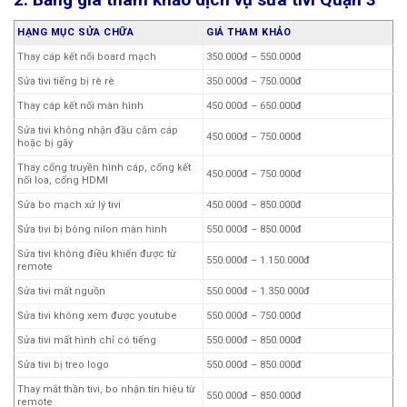
HẠNG MỤC SỬA CHỮA
GIÁ THAM KHẢO
Thay cáp kết nối board mạch
350.000đ – 550.000đ
Sửa tivi tiếng bị rè rè
350.000đ – 750.000đ
Thay cáp kết nối màn hình
450.000đ – 650.000đ
Sửa tivi không nhận đầu cắm cáp
450.000đ – 750.000đ
hoặc bị gãy
Thay cổng truyền hình cáp, cổng kết
450.000đ – 750.000đ
nối loa, cổng HDMI
Sửa bo mạch xử lý tivi
450.000đ – 850.000đ
Sửa tivi bị bông nilon màn hình
550.000đ – 850.000đ
Sửa tivi không điều khiển được từ
550.000đ – 1.150.000đ
remote
Sửa tivi mất nguồn
550.000đ – 1.350.000đ
Sửa tivi không xem được youtube
550.000đ – 750.000đ
Sửa tivi mất hình chỉ có tiếng
550.000đ – 850.000đ
Sửa tivi bị treo logo
550.000đ – 850.000đ
Thay mắt thần tivi, bo nhận tín hiệu từ
550.000đ – 850.000đ
remote