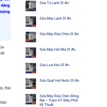
Sửa Tủ Lạnh Dĩ An
31
ễ dàng
Th7
 lượng
Sửa Máy Lạnh Dĩ An
31
Th7
Sửa Máy Rửa Chén Dĩ An
31
Th7
sửa
Sửa Máy Hút Mùi Dĩ An
31
hất
Th7
Sửa Loa Kéo Dĩ An
31
Th7
Sửa Quạt Hơi Nước Dĩ An
31
Th7
c, thái
Sửa Máy Rửa Chén Đồng
31
Nai – Trạm HT Điều Phối
Th7
 báo
Kỹ Thuật