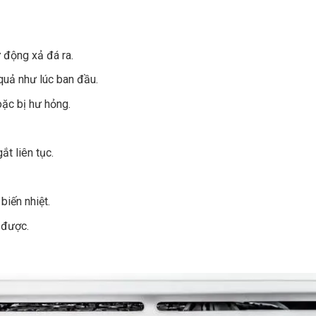
ự động xả đá ra.
uả như lúc ban đầu.
ặc bị hư hỏng.
t liên tục.
biến nhiệt.
 được.