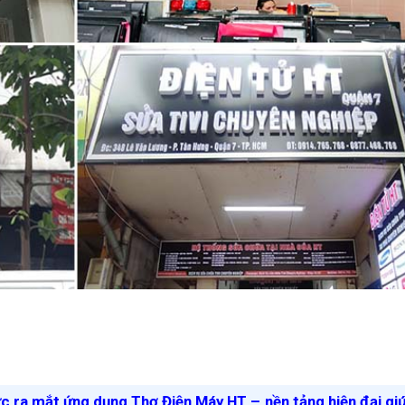
ức ra mắt ứng dụng Thợ Điện Máy HT – nền tảng hiện đại gi