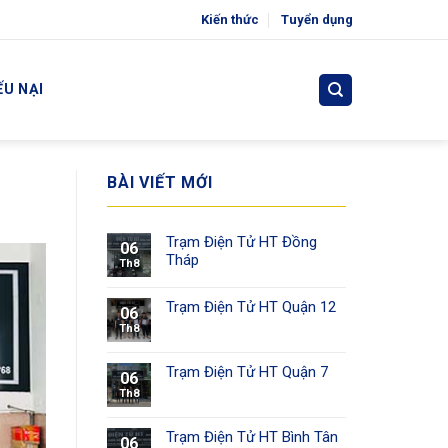
Kiến thức
Tuyển dụng
ẾU NẠI
BÀI VIẾT MỚI
Trạm Điện Tử HT Đồng
06
Tháp
Th8
Trạm Điện Tử HT Quận 12
06
Th8
Trạm Điện Tử HT Quận 7
06
Th8
Trạm Điện Tử HT Bình Tân
06