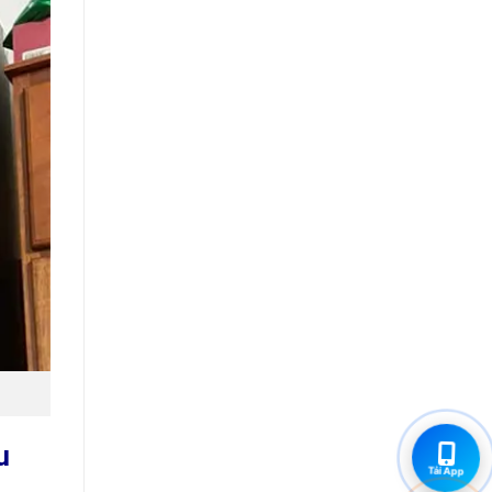
u
Tải App