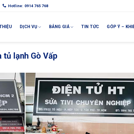
Hotline: 0914 765 768
 THIỆU
DỊCH VỤ
BẢNG GIÁ
TIN TỨC
GÓP Ý – KHI
 tủ lạnh Gò Vấp