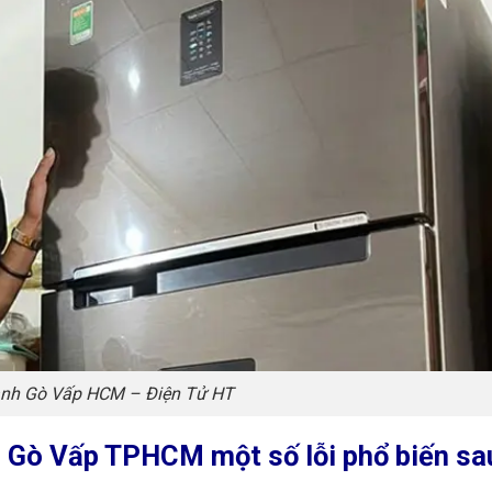
ạnh Gò Vấp HCM – Điện Tử HT
ận Gò Vấp TPHCM một số lỗi phổ biến sa