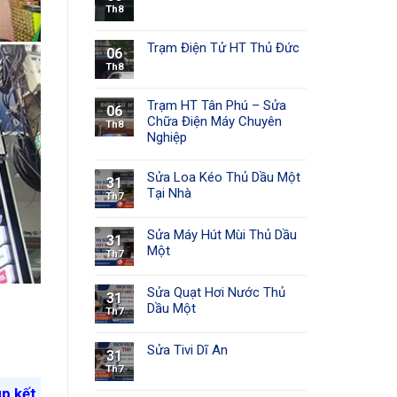
Th8
Trạm Điện Tử HT Thủ Đức
06
Th8
Trạm HT Tân Phú – Sửa
06
Chữa Điện Máy Chuyên
Th8
Nghiệp
Sửa Loa Kéo Thủ Dầu Một
31
Tại Nhà
Th7
Sửa Máy Hút Mùi Thủ Dầu
31
Một
Th7
Sửa Quạt Hơi Nước Thủ
31
Dầu Một
Th7
Sửa Tivi Dĩ An
31
Th7
úp kết