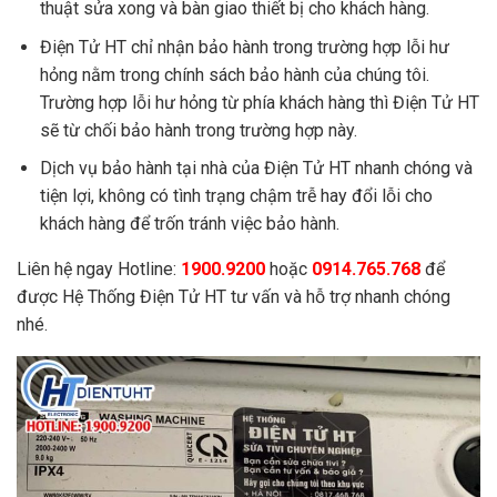
thuật sửa xong và bàn giao thiết bị cho khách hàng.
Con lăn mâm máy giặt
60.000đ
Đầu nối ren dây cấp nước
10.000đ
Điện Tử HT chỉ nhận bảo hành trong trường hợp lỗi hư
hỏng nằm trong chính sách bảo hành của chúng tôi.
Lò xo xoáy máy giặt
25.000đ
Trường hợp lỗi hư hỏng từ phía khách hàng thì Điện Tử HT
Móc chốt khoá cửa máy giặt
25.000đ
sẽ từ chối bảo hành trong trường hợp này.
Cảo mâm máy giặt
130.000đ
Vải che bụi máy giặt
115.000đ
Dịch vụ bảo hành tại nhà của Điện Tử HT nhanh chóng và
tiện lợi, không có tình trạng chậm trễ hay đổi lỗi cho
khách hàng để trốn tránh việc bảo hành.
Liên hệ ngay Hotline:
1900.9200
hoặc
0914.765.768
để
được Hệ Thống Điện Tử HT tư vấn và hỗ trợ nhanh chóng
nhé.