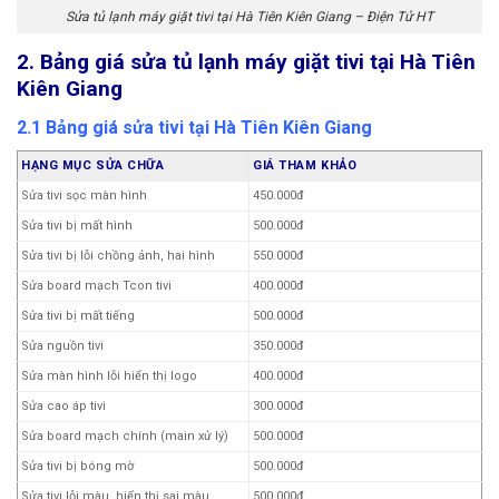
Sửa tủ lạnh máy giặt tivi tại Hà Tiên Kiên Giang – Điện Tử HT
2. Bảng giá sửa tủ lạnh máy giặt tivi tại Hà Tiên
Kiên Giang
2.1 Bảng giá sửa tivi tại Hà Tiên Kiên Giang
HẠNG MỤC SỬA CHỮA
GIÁ THAM KHẢO
Sửa tivi sọc màn hình
450.000đ
Sửa tivi bị mất hình
500.000đ
Sửa tivi bị lỗi chồng ảnh, hai hình
550.000đ
Sửa board mạch Tcon tivi
400.000đ
Sửa tivi bị mất tiếng
500.000đ
Sửa nguồn tivi
350.000đ
Sửa màn hình lỗi hiển thị logo
400.000đ
Sửa cao áp tivi
300.000đ
Sửa board mạch chính (main xử lý)
500.000đ
Sửa tivi bị bóng mờ
500.000đ
Sửa tivi lỗi màu, hiển thị sai màu
500.000đ