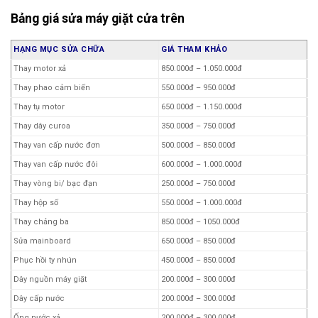
Phin lọc tủ lạnh
25.000đ
Công tắc cửa
250.000đ – 1.000.000đ
Bảng giá sửa máy giặt cửa trên
Dàn tản nhiệt
180.000đ
Thi công đường ống cấp nước
250.000đ – 400.000đ
HẠNG MỤC SỬA CHỮA
GIÁ THAM KHẢO
Vệ sinh máy giặt
300.000đ – 850.000đ
Thay motor xả
850.000đ – 1.050.000đ
Chân kê máy giặt
150.000đ
Thay phao cảm biến
550.000đ – 950.000đ
Thay túi lưới lọc máy giặt
10.000đ
Thay tụ motor
650.000đ – 1.150.000đ
Bu lông ốc (3 cái)
15.000đ
Thay dây curoa
350.000đ – 750.000đ
Lò xo côn
10.000đ
Thay van cấp nước đơn
500.000đ – 850.000đ
Ốc đóng mâm
30.000đ
Thay van cấp nước đôi
600.000đ – 1.000.000đ
Mâm máy giặt
150.000đ
Thay vòng bi/ bạc đạn
250.000đ – 750.000đ
Con lăn mâm máy giặt
60.000đ
Thay hộp số
550.000đ – 1.000.000đ
Đầu nối ren dây cấp nước
10.000đ
Thay chảng ba
850.000đ – 1050.000đ
Lò xo xoáy máy giặt
25.000đ
Sửa mainboard
650.000đ – 850.000đ
Móc chốt khoá cửa máy giặt
25.000đ
Phục hồi ty nhún
450.000đ – 850.000đ
Cảo mâm máy giặt
130.000đ
Dây nguồn máy giặt
200.000đ – 300.000đ
Vải che bụi máy giặt
115.000đ
Dây cấp nước
200.000đ – 300.000đ
Ống nước xả
200.000đ – 300.000đ