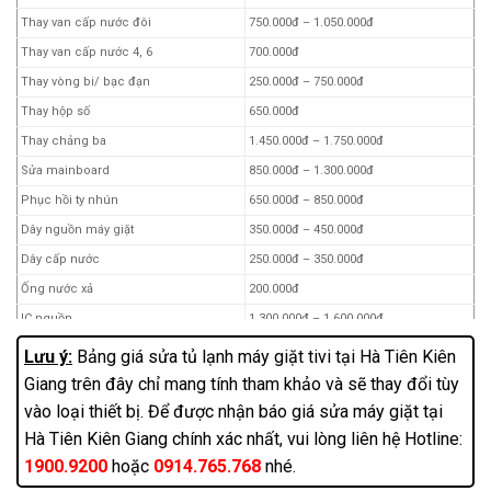
Vệ sinh tủ lạnh side by side
300.000đ – 400.000đ
Thay van cấp nước đôi
750.000đ – 1.050.000đ
Chân đế kê tủ lạnh
150.000đ
Thay van cấp nước 4, 6
700.000đ
Động cơ quạt tủ lạnh trắng đa năng
150.000đ
Thay vòng bi/ bạc đạn
250.000đ – 750.000đ
Ngàm cửa lẫy cánh cửa
160.000đ
Thay hộp số
650.000đ
Thanh sấy nhiệt tủ lạnh
20.000đ
Thay chảng ba
1.450.000đ – 1.750.000đ
Thiết bị bảo vệ tủ lạnh
150.000đ
Sửa mainboard
850.000đ – 1.300.000đ
Nhớt tủ lạnh (gas r600a)
70.000đ
Phục hồi ty nhún
650.000đ – 850.000đ
Nhớt tủ lạnh (gas r134a)
80.000đ
Dây nguồn máy giặt
350.000đ – 450.000đ
Vỉ tủ lạnh
1.000.000đ – 2.800.000đ
Dây cấp nước
250.000đ – 350.000đ
Board test block tất cả các tủ lạnh
900.000đ
Ống nước xả
200.000đ
Dây nam chanh dành cho cửa tủ lạnh
35.000đ
IC nguồn
1.300.000đ – 1.600.000đ
Ống thuỷ tinh chịu nhiệt chống cháy,
Thay bộ nguồn (dòng inverter)
1.650.000đ – 2.550.000đ
Lưu ý:
Bảng giá sửa tủ lạnh máy giặt tivi tại Hà Tiên Kiên
5.000đ
cách điện
Thay động cơ chuyển động trực tiếp
Giang trên đây chỉ mang tính tham khảo và sẽ thay đổi tùy
1.800.000đ – 2.200.000đ
Băng keo tủ lạnh
40.000đ
(mâm từ)
vào loại thiết bị. Để được nhận báo giá sửa máy giặt tại
Cáp tủ lạnh các loại
30.000đ
Làm đồng máy giặt 5-8 kg
1.200.000đ – 1.700.000đ
Hà Tiên Kiên Giang chính xác nhất, vui lòng liên hệ Hotline:
Tấm bạt phủ tủ lạnh
30.000đ
Làm đồng máy giặt 8.5-12 kg
1.400.000đ – 1.800.000đ
1900.9200
hoặc
0914.765.768
nhé.
Tecmic tủ lạnh
25.000đ
Tay nắm cánh cửa
850.000đ – 950.000đ