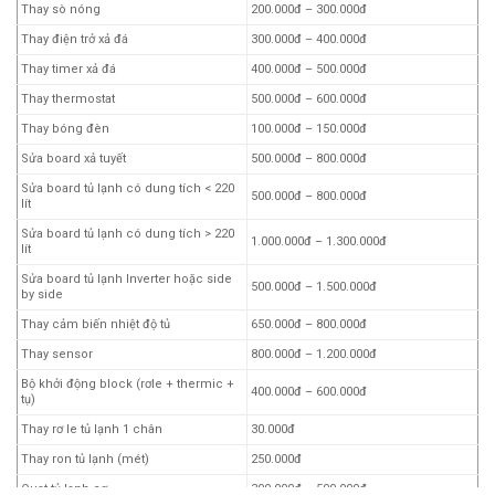
Thay sò nóng
200.000đ – 300.000đ
Thay điện trở xả đá
300.000đ – 400.000đ
Thay timer xả đá
400.000đ – 500.000đ
Thay thermostat
500.000đ – 600.000đ
Thay bóng đèn
100.000đ – 150.000đ
Sửa board xả tuyết
500.000đ – 800.000đ
Sửa board tủ lạnh có dung tích < 220
500.000đ – 800.000đ
lít
Sửa board tủ lạnh có dung tích > 220
1.000.000đ – 1.300.000đ
lít
Sửa board tủ lạnh Inverter hoặc side
500.000đ – 1.500.000đ
by side
Thay cảm biến nhiệt độ tủ
650.000đ – 800.000đ
Thay sensor
800.000đ – 1.200.000đ
Bộ khởi động block (rơle + thermic +
400.000đ – 600.000đ
tụ)
Thay rơ le tủ lạnh 1 chân
30.000đ
Thay ron tủ lạnh (mét)
250.000đ
Quạt tủ lạnh cơ
300.000đ – 500.000đ