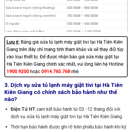
Sửa board mạch (dòng thường)
600.000đ – 800.000đ
Sửa board mạch (dòng inverter)
700.000đ – 900.000đ
IC nguồn
500.000đ – 650.000đ
Làm đồng máy giặt 5-8kg
650.000đ – 1.000.000đ
Làm đồng máy giặt 8.5kg -12kg
900.000đ – 1.200.000đ
Lưu ý:
Bảng giá sửa tủ lạnh máy giặt tivi tại Hà Tiên Kiên
Thay motor inverter (LG)
1.500.000đ
Giang trên đây chỉ mang tính tham khảo và sẽ thay đổi tùy
Lắp đặt máy giặt
200.000đ – 300.000đ
vào loại thiết bị. Để được nhận báo giá sửa máy giặt tại
Hà Tiên Kiên Giang chính xác nhất, vui lòng liên hệ Hotline:
Thi công đường ống cấp nước
200.000đ – 350.000đ
1900.9200
hoặc
0914.765.768
nhé.
Thay mâm từ
2.000.000đ
Vệ sinh máy giặt
300.000đ – 850.000đ
3. Dịch vụ sửa tủ lạnh máy giặt tivi tại Hà Tiên
Chân kê máy giặt
150.000đ
Kiên Giang có chính sách bảo hành như thế
Thay túi lưới lọc máy giặt
10.000đ
nào?
Bu lông ốc (3 cái)
15.000đ
Điện Tử HT
cam kết bảo hành từ 03 -12 tháng đối với
Lò xo côn
10.000đ
dịch vụ sửa tủ lạnh máy giặt tivi tại Hà Tiên Kiên Giang.
Ốc đóng mâm
30.000đ
Thời hạn bảo hành được ghi rõ trên phiếu bảo hành khi kỹ
Mâm máy giặt
150.000đ