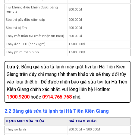
Tivi không điều khiển được bằng
200.000đ
remote
Sửa tivi gãy đầu cắm cáp
200.000đ
Sửa tivi bị ẩm
400.000đ
Thay mắt thần tivi (mắt nhận tín hiệu)
500.000đ
Thay đèn LED (backlight)
1.500.000đ
Thay phim màn hình
1.500.000đ
Thay cổng HDMI
1.500.000đ
Lưu ý:
Bảng giá sửa tủ lạnh máy giặt tivi tại Hà Tiên Kiên
Các lỗi khác
Hotline:
1900.9200 – 0914.765.768
Giang trên đây chỉ mang tính tham khảo và sẽ thay đổi tùy
vào loại thiết bị. Để được nhận báo giá sửa tivi tại Hà Tiên
Kiên Giang chính xác nhất, vui lòng liên hệ Hotline:
1900.9200
hoặc
0914.765.768
nhé.
2.2 Bảng giá sửa tủ lạnh tại Hà Tiên Kiên Giang
HẠNG MỤC SỬA CHỮA
GIÁ THAM KHẢO
Thay sò lạnh
200.000đ – 300.000đ