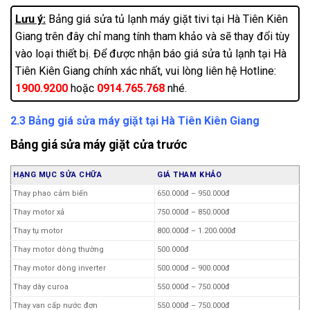
Quạt tủ lạnh board
500.000đ – 1.000.000đ
Lưu ý:
Bảng giá sửa tủ lạnh máy giặt tivi tại Hà Tiên Kiên
Quạt dàn lạnh
650.000đ – 800.000đ
Giang trên đây chỉ mang tính tham khảo và sẽ thay đổi tùy
vào loại thiết bị. Để được nhận báo giá sửa tủ lạnh tại Hà
Quạt dàn nóng
650.000đ – 800.000đ
Tiên Kiên Giang chính xác nhất, vui lòng liên hệ Hotline:
Quạt tủ side by side
800.000đ – 1.500.000đ
1900.9200
hoặc
0914.765.768
nhé.
Quạt tản nhiệt
140.000đ
Thay block tủ lạnh < 350 lít
1.300.000đ – 2.000.000đ
2.3 Bảng giá sửa máy giặt tại Hà Tiên Kiên Giang
Thay block tủ lạnh > 350 lít
2.000.000đ – 3.000.000đ
Bảng giá sửa máy giặt cửa trước
Thay block tủ lạnh > 550 lít
3.000.000đ – 4.000.000đ
Hàn ống đồng + nạp gas tủ 120 -140 lít
900.000đ – 1.000.000đ
HẠNG MỤC SỬA CHỮA
GIÁ THAM KHẢO
Hàn ống đồng + nạp gas tủ > 140 lít
1.200.000đ – 1.400.000đ
Thay phao cảm biến
650.000đ – 950.000đ
Hàn ống đồng + nạp gas tủ > 140 lít
1.400.000đ – 1.600.000đ
(gas 600A)
Thay motor xả
750.000đ – 850.000đ
Hàn dàn + nạp gas tủ mini
500.000đ – 600.000đ
Thay tụ motor
800.000đ – 1.200.000đ
Thay dàn + nạp gas tủ mini
800.000đ – 1.000.000đ
Thay motor dòng thường
500.000đ
Sơn 2 cánh tủ lạnh thường
800.000đ – 1.000.000đ
Thay motor dòng inverter
500.000đ – 900.000đ
Sơn 2 cánh tủ lạnh side by side
1.000.000đ – 1.500.000đ
Thay dây curoa
550.000đ – 750.000đ
Vệ sinh tủ lạnh thường
150.000đ – 300.000đ
Thay van cấp nước đơn
550.000đ – 750.000đ