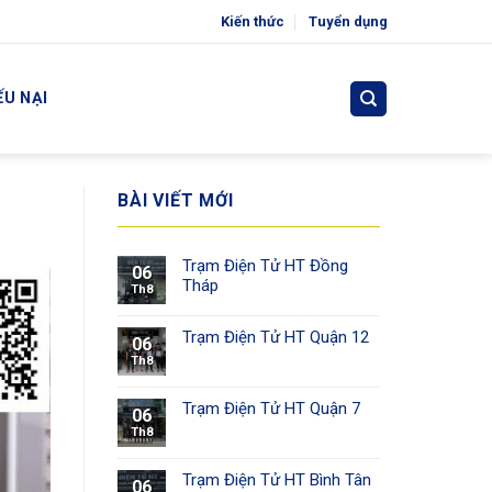
Kiến thức
Tuyển dụng
ẾU NẠI
BÀI VIẾT MỚI
Trạm Điện Tử HT Đồng
06
Tháp
Th8
Trạm Điện Tử HT Quận 12
06
Th8
Trạm Điện Tử HT Quận 7
06
Th8
Trạm Điện Tử HT Bình Tân
06