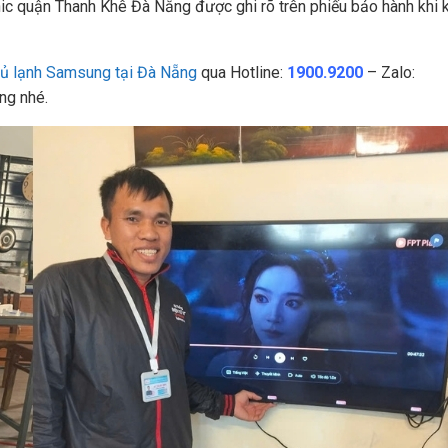
ic quận Thanh Khê Đà Nẵng được ghi rõ trên phiếu bảo hành khi 
tủ lạnh Samsung tại Đà Nẵng
qua Hotline:
1900.9200
– Zalo:
ng nhé.