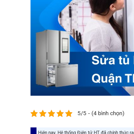
5/5 - (4 bình chọn)
Hiện nay, Hệ thống Điện tử HT đã chính thức r