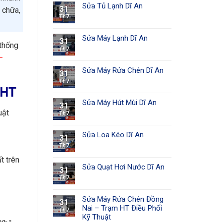
Sửa Tủ Lạnh Dĩ An
31
 chữa,
Th7
Sửa Máy Lạnh Dĩ An
31
 thống
Th7
–
Sửa Máy Rửa Chén Dĩ An
31
Th7
 HT
Sửa Máy Hút Mùi Dĩ An
31
uật
Th7
Sửa Loa Kéo Dĩ An
31
Th7
t trên
Sửa Quạt Hơi Nước Dĩ An
31
Th7
Sửa Máy Rửa Chén Đồng
31
Nai – Trạm HT Điều Phối
Th7
Kỹ Thuật