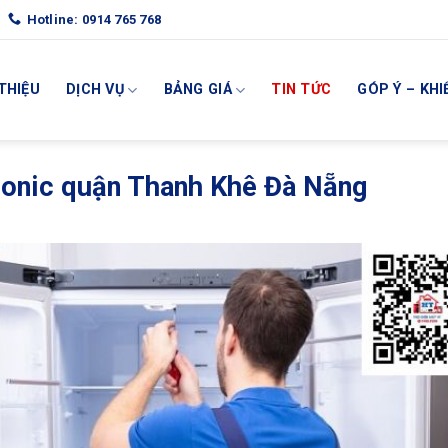
Hotline: 0914 765 768
 THIỆU
DỊCH VỤ
BẢNG GIÁ
TIN TỨC
GÓP Ý – KHI
sonic quận Thanh Khê Đà Nẵng