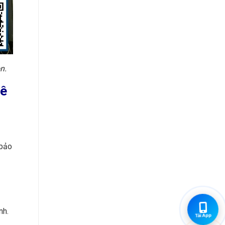
n.
hê
 bảo
nh.
Tải App