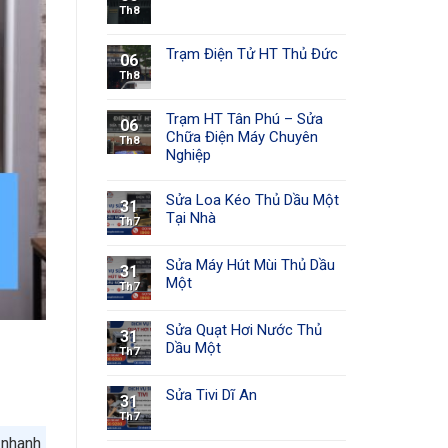
Th8
Trạm Điện Tử HT Thủ Đức
06
Th8
Trạm HT Tân Phú – Sửa
06
Chữa Điện Máy Chuyên
Th8
Nghiệp
Sửa Loa Kéo Thủ Dầu Một
31
Tại Nhà
Th7
Sửa Máy Hút Mùi Thủ Dầu
31
Một
Th7
Sửa Quạt Hơi Nước Thủ
31
Dầu Một
Th7
Sửa Tivi Dĩ An
31
Th7
 nhanh