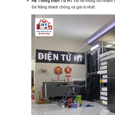
Hệ Thống Điện Tử HT
với hệ thống chi nhánh 
Đà Nẵng nhanh chóng và giá rẻ nhất.