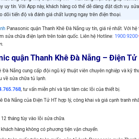
 uy tín. Với App này, khách hàng có thể dễ dàng đặt dịch vụ sửa
heo dõi tiến độ và đánh giá chất lượng ngay trên điện thoại.
ạnh
Panasonic quận Thanh Khê Đà Nẵng uy tín, giá rẻ nhất. Với hệ
m sửa chữa điện lạnh trên toàn quốc. Liên hệ Hotline:
1900.9200
m.
onic quận Thanh Khê Đà Nẵng – Điện Tử
Đà Nẵng cung cấp đội ngũ kỹ thuật viên chuyên nghiệp và kỹ th
u về sửa chữa tủ lạnh.
4.765.768
, tư vấn miễn phí và tận tâm các lỗi của thiết bị.
 Đà Nẵng của Điện Tử HT hợp lý, công khai và giá cạnh tranh nhấ
 12 tháng tùy vào lỗi sửa chữa.
i khách hàng không có phương tiện vận chuyển.