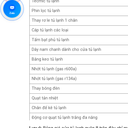
Tecmic tủ lạnh
Zalo
Phin lọc tủ lạnh
Zalo
Thay rơ le tủ lạnh 1 chân
Cáp tủ lạnh các loại
Tấm bạt phủ tủ lạnh
Dây nam chanh dành cho cửa tủ lạnh
Băng keo tủ lạnh
Nhớt tủ lạnh (gas r600a)
Nhớt tủ lạnh (gas r134a)
Thay bóng đèn
Quạt tản nhiệt
Chân đế kê tủ lạnh
Động cơ quạt tủ lạnh trắng đa năng
Thiết bị bảo vệ tủ lạnh