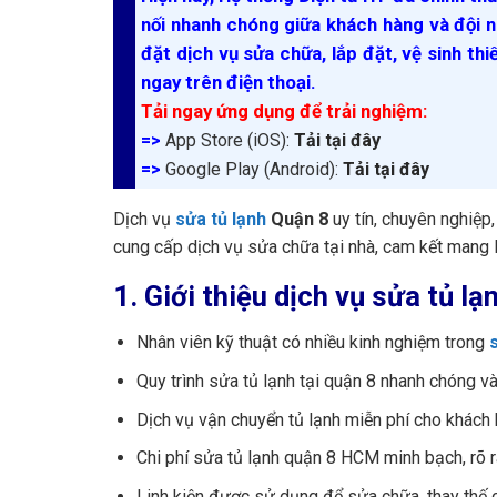
nối nhanh chóng giữa khách hàng và đội n
đặt dịch vụ sửa chữa, lắp đặt, vệ sinh thi
ngay trên điện thoại.
Tải ngay ứng dụng để trải nghiệm:
=>
App Store (iOS):
Tải tại đây
=>
Google Play (Android):
Tải tại đây
Dịch vụ
sửa tủ lạnh
Quận 8
uy tín, chuyên nghiệp,
cung cấp dịch vụ sửa chữa tại nhà, cam kết mang lạ
1. Giới thiệu dịch vụ sửa tủ l
Nhân viên kỹ thuật có nhiều kinh nghiệm trong
Quy trình sửa tủ lạnh tại quận 8 nhanh chóng v
Dịch vụ vận chuyển tủ lạnh miễn phí cho khách 
Chi phí sửa tủ lạnh quận 8 HCM minh bạch, rõ rà
Linh kiện được sử dụng để sửa chữa, thay thế c