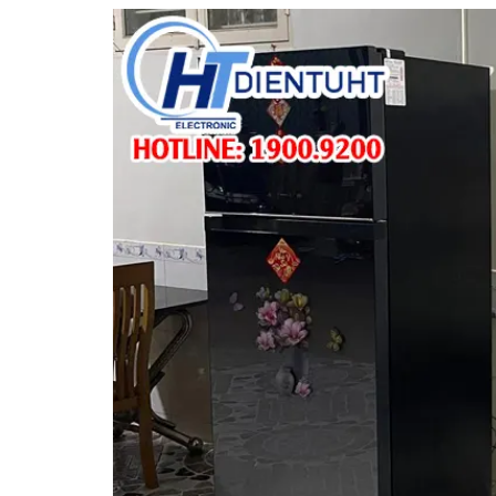
Thay thermostat
Hàn dàn + nạp gas tủ mini
Sửa board xả tuyết
Sửa board tủ lạnh có dung tích < 220 lít
Thay cảm biến nhiệt độ tủ
Quạt dàn lạnh
Quạt dàn nóng
Thay dàn + nạp gas tủ mini
Sơn 2 cánh tủ lạnh thường
Thay sensor
Quạt tủ side by side
Board test block tất cả các tủ lạnh
Hàn ống đồng + nạp gas tủ 120 -140 lít