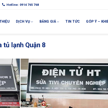
Hotline: 0914 765 768
 THIỆU
DỊCH VỤ
BẢNG GIÁ
TIN TỨC
GÓP Ý – KHI
 tủ lạnh Quận 8