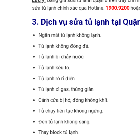
Lưu ý:
Bảng giá sửa tủ lạnh quận 8 trên đây chỉ m
sửa tủ lạnh chính xác qua Hotline:
1900.9200
hoặc
Vệ sinh tủ lạnh thường
3. Dịch vụ sửa tủ lạnh tại Qu
Ngàm cửa lẫy cánh cửa
Dàn tản nhiệt
Ngăn mát tủ lạnh không lạnh.
Thay sò lạnh
Tủ lạnh không đông đá.
Thay sò nóng
Tủ lạnh bị chảy nước.
Thay ron tủ lạnh (mét)
Tủ lạnh kêu to.
Thay điện trở xả đá
Tủ lạnh rò rỉ điện.
Vệ sinh tủ lạnh side by side
Tủ lạnh xì gas, thủng giàn.
Quạt tủ lạnh cơ
Cánh cửa bị hở, đóng không khít.
Thay timer xả đá
Tủ chạy liên tục không ngừng.
Bộ khởi động block (rơle + thermic + tụ)
Đèn tủ lạnh không sáng.
Quạt tủ lạnh board
Thay block tủ lạnh.
Sửa board tủ lạnh Inverter hoặc side by side