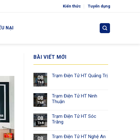
Kiến thức
Tuyển dụng
ẾU NẠI
BÀI VIẾT MỚI
Trạm Điện Tử HT Quảng Trị
08
Th8
Trạm Điện Tử HT Ninh
08
Thuận
Th8
Trạm Điện Tử HT Sóc
08
Trăng
Th8
Trạm Điện Tử HT Nghệ An
08