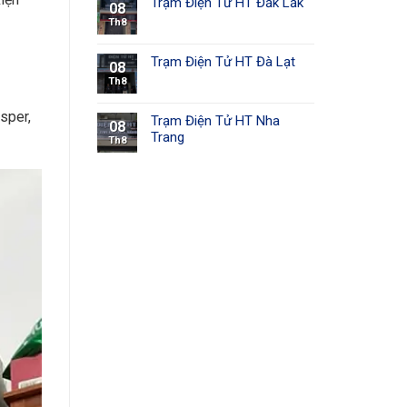
Trạm Điện Tử HT Đắk Lắk
08
Th8
Trạm Điện Tử HT Đà Lạt
08
Th8
sper,
Trạm Điện Tử HT Nha
08
Trang
Th8