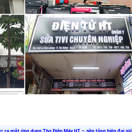
ức ra mắt ứng dụng Thợ Điện Máy HT – nền tảng hiện đại gi