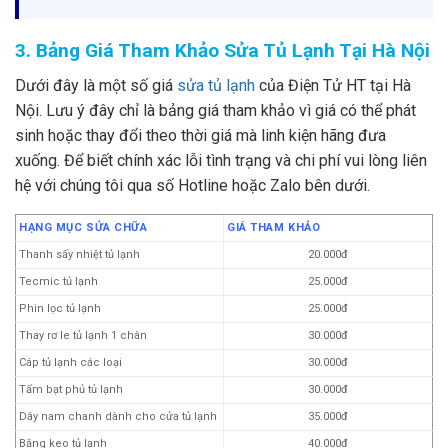
3. Bảng Giá Tham Khảo Sửa Tủ Lạnh Tại Hà Nội
Dưới đây là một số giá
sửa tủ lạnh
của Điện Tử HT tại Hà
Nội. Lưu ý đây chỉ là bảng giá tham khảo vì giá có thể phát
sinh hoặc thay đổi theo thời giá mà linh kiện hãng đưa
xuống. Để biết chính xác lỗi tình trạng và chi phí vui lòng liên
hệ với chúng tôi qua số Hotline hoặc Zalo bên dưới.
HẠNG MỤC SỬA CHỮA
GIÁ THAM KHẢO
Thanh sấy nhiệt tủ lạnh
20.000đ
Tecmic tủ lạnh
25.000đ
Phin lọc tủ lạnh
25.000đ
Thay rơ le tủ lạnh 1 chân
30.000đ
Cáp tủ lạnh các loại
30.000đ
Tấm bạt phủ tủ lạnh
30.000đ
Dây nam chanh dành cho cửa tủ lạnh
35.000đ
Băng keo tủ lạnh
40.000đ