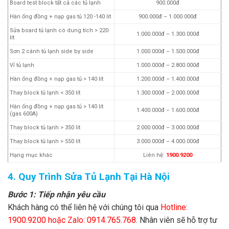
Board test block tất cả các tủ lạnh
900.000đ
Hàn ống đồng + nạp gas tủ 120 -140 lít
900.000đ – 1.000.000đ
Sửa board tủ lạnh có dung tích > 220
1.000.000đ – 1.300.000đ
lít
Sơn 2 cánh tủ lạnh side by side
1.000.000đ – 1.500.000đ
Vỉ tủ lạnh
1.000.000đ – 2.800.000đ
Hàn ống đồng + nạp gas tủ > 140 lít
1.200.000đ – 1.400.000đ
Thay block tủ lạnh < 350 lít
1.300.000đ – 2.000.000đ
Hàn ống đồng + nạp gas tủ > 140 lít
1.400.000đ – 1.600.000đ
(gas 600A)
Thay block tủ lạnh > 350 lít
2.000.000đ – 3.000.000đ
Thay block tủ lạnh > 550 lít
3.000.000đ – 4.000.000đ
Hạng mục khác
Liên hệ:
1900.9200
4. Quy Trình Sửa Tủ Lạnh Tại Hà Nội
Bước 1: Tiếp nhận yêu cầu
Khách hàng có thể liên hệ với chúng tôi qua
Hotline:
1900.9200 hoặc Zalo: 0914.765.768
. Nhân viên sẽ hỗ trợ tư