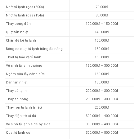
Nhớt tủ lạnh (gas r600a)
70.000đ
Nhớt tủ lạnh (gas r134a)
80.000đ
Thay bóng đèn
100.000đ – 150.000đ
Quạt tản nhiệt
140.000đ
Chân đế kê tủ lạnh
150.000đ
Động cơ quạt tủ lạnh trắng đa năng
150.000đ
Thiết bị bảo vệ tủ lạnh
150.000đ
Vệ sinh tủ lạnh thường
150.000đ – 300.000đ
Ngàm cửa lẫy cánh cửa
160.000đ
Dàn tản nhiệt
180.000đ
Thay sò lạnh
200.000đ – 300.000đ
Thay sò nóng
200.000đ – 300.000đ
Thay ron tủ lạnh (mét)
250.000đ
Thay điện trở xả đá
300.000đ – 400.000đ
Vệ sinh tủ lạnh side by side
300.000đ – 400.000đ
Quạt tủ lạnh cơ
300.000đ – 500.000đ