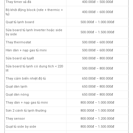
Thay timer xả đá
400.000đ – 500.000đ
Bộ khởi động block (rơle + thermic +
400.000đ – 600.000đ
tụ)
Quạt tủ lạnh board
500.000đ – 1.000.000đ
Sửa board tủ lạnh Inverter hoặc side
500.000đ – 1.500.000đ
by side
Thay thermostat
500.000đ – 600.000đ
Hàn dàn + nạp gas tủ mini
500.000đ – 600.000đ
Sửa board xả tuyết
500.000đ – 800.000đ
Sửa board tủ lạnh có dung tích < 220
500.000đ – 800.000đ
lít
Thay cảm biến nhiệt độ tủ
650.000đ – 800.000đ
Quạt dàn lạnh
650.000đ – 800.000đ
Quạt dàn nóng
650.000đ – 800.000đ
Thay dàn + nạp gas tủ mini
800.000đ – 1.000.000đ
Sơn 2 cánh tủ lạnh thường
800.000đ – 1.000.000đ
Thay sensor
800.000đ – 1.200.000đ
Quạt tủ side by side
800.000đ – 1.500.000đ