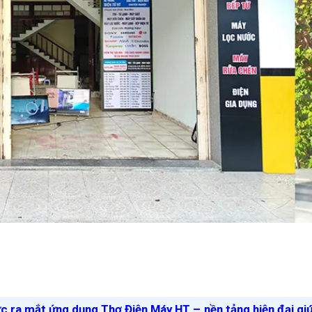
ức ra mắt ứng dụng Thợ Điện Máy HT – nền tảng hiện đại gi