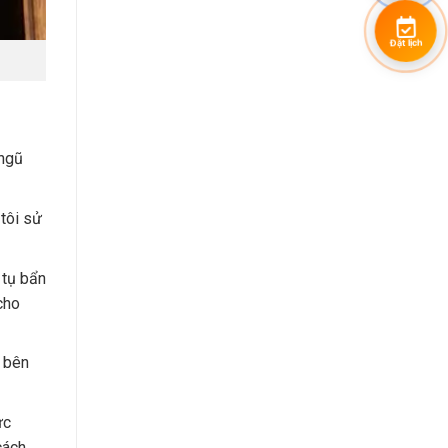
Đặt lịch
 ngũ
 tôi sử
 tụ bẩn
cho
ó bên
ực
cách