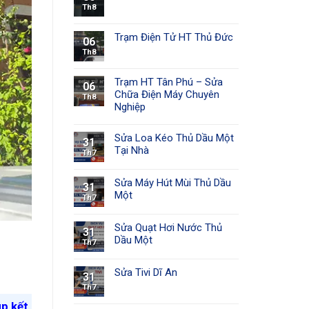
Th8
Trạm Điện Tử HT Thủ Đức
06
Th8
Trạm HT Tân Phú – Sửa
06
Chữa Điện Máy Chuyên
Th8
Nghiệp
Sửa Loa Kéo Thủ Dầu Một
31
Tại Nhà
Th7
Sửa Máy Hút Mùi Thủ Dầu
31
Một
Th7
Sửa Quạt Hơi Nước Thủ
31
Dầu Một
Th7
Sửa Tivi Dĩ An
31
Th7
úp kết