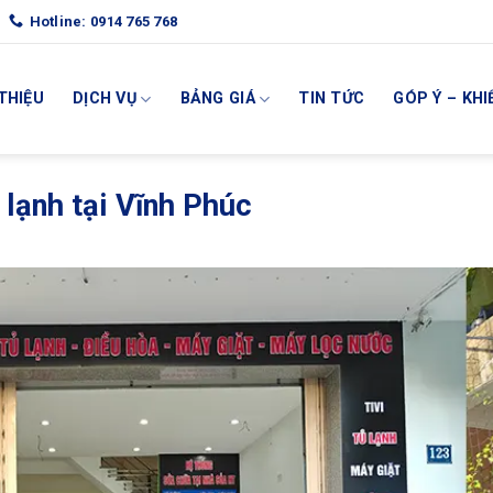
Hotline: 0914 765 768
 THIỆU
DỊCH VỤ
BẢNG GIÁ
TIN TỨC
GÓP Ý – KHI
 lạnh tại Vĩnh Phúc