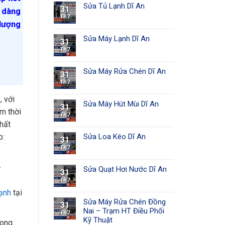
Sửa Tủ Lạnh Dĩ An
31
ễ dàng
Th7
 lượng
Sửa Máy Lạnh Dĩ An
31
Th7
Sửa Máy Rửa Chén Dĩ An
31
Th7
, với
Sửa Máy Hút Mùi Dĩ An
31
ệm thời
Th7
hất
Sửa Loa Kéo Dĩ An
o:
31
Th7
T
Sửa Quạt Hơi Nước Dĩ An
31
Th7
lạnh
tại
Sửa Máy Rửa Chén Đồng
31
Nai – Trạm HT Điều Phối
Th7
Kỹ Thuật
rong