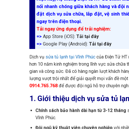
nối nhanh chóng giữa khách hàng và đội n
đặt dịch vụ sửa chữa, lắp đặt, vệ sinh thi
ngay trên điện thoại.
Tải ngay ứng dụng để trải nghiệm:
=>
App Store (iOS):
Tải tại đây
=>
Google Play (Android):
Tải tại đây
Dịch vụ
sửa tủ lạnh tại Vĩnh Phúc
của Điện Tử HT m
hơn 10 năm kinh nghiệm trong lĩnh vực sửa chữa thi
gian và công sức. Đã có hàng ngàn lượt khách hàng
lượng vượt trội nhất để giải quyết mọi vấn đề một
0914.765.768
để được đội ngũ hỗ trợ chuyên nghiệ
1. Giới thiệu dịch vụ sửa tủ l
Chính sách bảo hành dài hạn từ 3-12 tháng
s
Vĩnh Phúc.
Đội ngũ kỹ thuật viên chuyên nghiệp
với nhiề