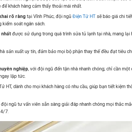
vẻ để khách hàng cảm thấy thoải mái nhất.
khai rõ ràng
tại Vĩnh Phúc; đội ngũ
Điện Tử HT
sẽ báo giá chi tiế
ng kiểm soát ngân sách.
n nhất
được sử dụng trong quá trình sửa tủ lạnh tại nhà, mang lại 
hà sản xuất uy tín, đảm bảo mọi bộ phận thay thế đều đạt tiêu c
chuyên nghiệp
, với đội ngũ đến tận nhà nhanh chóng; chỉ cần một
ngay lập tức.
Tử HT, dành cho mọi khách hàng có nhu cầu, giúp bạn tiết kiệm thờ
i đội ngũ tư vấn viên sẵn sàng giải đáp nhanh chóng mọi thắc mắ
24/7.