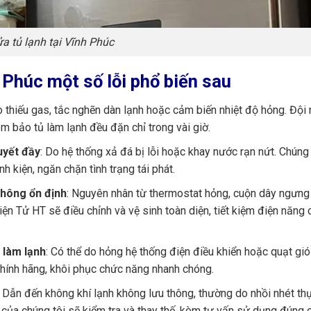
a tủ lạnh tại Vĩnh Phúc
h Phúc một số lỗi phổ biến sau
 thiếu gas, tắc nghẽn dàn lạnh hoặc cảm biến nhiệt độ hỏng. Đội
m bảo tủ làm lạnh đều đặn chỉ trong vài giờ.
uyết đầy
: Do hệ thống xả đá bị lỗi hoặc khay nước rạn nứt. Chúng
nh kiện, ngăn chặn tình trạng tái phát.
không ổn định
: Nguyên nhân từ thermostat hỏng, cuộn dây ngưng
ện Tử HT sẽ điều chỉnh và vệ sinh toàn diện, tiết kiệm điện năng 
 làm lạnh
: Có thể do hỏng hệ thống điện điều khiển hoặc quạt gi
 chính hãng, khôi phục chức năng nhanh chóng.
: Dẫn đến không khí lạnh không lưu thông, thường do nhồi nhét th
ủa chúng tôi sẽ kiểm tra và thay thế, kèm tư vấn sử dụng đúng 