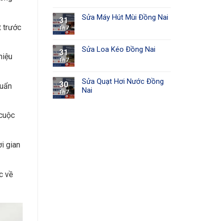
Sửa Máy Hút Mùi Đồng Nai
31
t trước
Th7
Sửa Loa Kéo Đồng Nai
31
hiệu
Th7
Sửa Quạt Hơi Nước Đồng
30
huẩn
Nai
Th7
 cuộc
i gian
c về