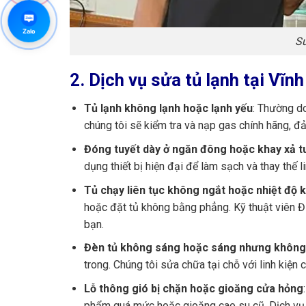
Zalo
Zalo
Sử
2. Dịch vụ sửa tủ lạnh tại Vĩn
Tủ lạnh không lạnh hoặc lạnh yếu
: Thường do
chúng tôi sẽ kiểm tra và nạp gas chính hãng, đả
Đóng tuyết dày ở ngăn đông hoặc khay xả t
dụng thiết bị hiện đại để làm sạch và thay thế li
Tủ chạy liên tục không ngắt hoặc nhiệt độ 
hoặc đặt tủ không bằng phẳng. Kỹ thuật viên Đi
bạn.
Đèn tủ không sáng hoặc sáng nhưng không
trong. Chúng tôi sửa chữa tại chỗ với linh kiện
Lỗ thông gió bị chặn hoặc gioăng cửa hỏng
phẩm quá mức hoặc gioăng cao su cũ. Dịch vụ c