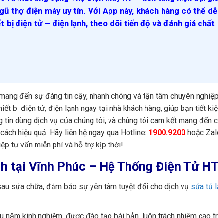
gũ thợ điện máy uy tín. Với App này, khách hàng có thể d
ết bị điện tử – điện lạnh, theo dõi tiến độ và đánh giá chất
ang đến sự đáng tin cậy, nhanh chóng và tận tâm chuyên nghiệp
ết bị điện tử, điện lạnh ngay tại nhà khách hàng, giúp bạn tiết ki
 tin dùng dịch vụ của chúng tôi, và chúng tôi cam kết mang đến c
 cách hiệu quả. Hãy liên hệ ngay qua Hotline:
1900.9200
hoặc Zal
p tư vấn miễn phí và hỗ trợ kịp thời!
ạnh tại Vĩnh Phúc – Hệ Thống Điện Tử H
au sửa chữa, đảm bảo sự yên tâm tuyệt đối cho dịch vụ
sửa tủ 
u năm kinh nghiệm, được đào tạo bài bản, luôn trách nhiệm cao t