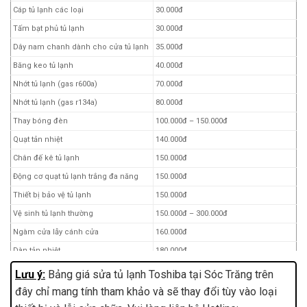
Cáp tủ lạnh các loại
30.000đ
Tấm bạt phủ tủ lạnh
30.000đ
Dây nam chanh dành cho cửa tủ lạnh
35.000đ
Băng keo tủ lạnh
40.000đ
Nhớt tủ lạnh (gas r600a)
70.000đ
Nhớt tủ lạnh (gas r134a)
80.000đ
Thay bóng đèn
100.000đ – 150.000đ
Quạt tản nhiệt
140.000đ
Chân đế kê tủ lạnh
150.000đ
Động cơ quạt tủ lạnh trắng đa năng
150.000đ
Thiết bị bảo vệ tủ lạnh
150.000đ
Vệ sinh tủ lạnh thường
150.000đ – 300.000đ
Ngàm cửa lẫy cánh cửa
160.000đ
Dàn tản nhiệt
180.000đ
Thay sò lạnh
200.000đ – 300.000đ
Lưu ý:
Bảng giá sửa tủ lạnh Toshiba tại Sóc Trăng trên
Thay sò nóng
200.000đ – 300.000đ
đây chỉ mang tính tham khảo và sẽ thay đổi tùy vào loại
Thay ron tủ lạnh (mét)
250.000đ