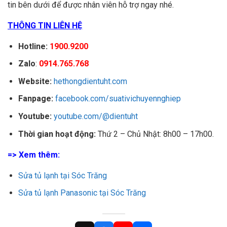
10
Gia Lai
Bá, TP. Plei Ku,
0849468768
tin bên dưới để được nhân viên hỗ trợ ngay nhé.
Gia Lai
132/10 Nguyễn Tri
THÔNG TIN LIÊN HỆ
Phương, Phường
11
Vũng Tàu
0846468768
7, TP. Vũng Tàu,
Bà Rịa Vũng Tàu
Hotline:
1900.9200
51 Chu Văn An,
Zalo
:
0914.765.768
P.Mỹ Long, TP.
12
An Giang
0842468768
Long Xuyên, An
Giang
Website:
hethongdientuht.com
1488 Đường 23/10,
Fanpage:
facebook.com/suativichuyennghiep
Vĩnh Trung, TP.
13
Nha Trang
0859468768
Nha Trang, Khánh
Hòa
Youtube:
youtube.com/@dientuht
01 Đỗ Tường
Thời gian hoạt động:
Thứ 2 – Chủ Nhật: 8h00 – 17h00.
Phong, Phường 2,
14
Long An
0812468768
TP.Tân An, Long
An
=> Xem thêm:
200 Ngô Quyền,
15
Đà Lạt
Phường 6, TP Đà
0836468768
Sửa tủ lạnh tại Sóc Trăng
Lạt, Lâm Đồng
1002 Nguyễn
Sửa tủ lạnh Panasonic tại Sóc Trăng
Trung Trực,
16
Kiên Giang
Phường An Hòa,
0876468768
TP Rạch Giá, Tỉnh
Kiên Giang