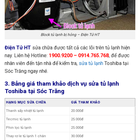
Block tủ lạnh bị hỏng – Điện Tử HT
Điện Tử HT
sửa chữa được tất cả các lỗi trên tủ lạnh hiện
nay. Liên hệ Hotline:
1900.9200 – 0914.765.768
, để được
nhân viên đến tận nhà để kiểm tra,
sửa tủ lạnh
Toshiba tại
Sóc Trăng ngay nhé.
3. Bảng giá tham khảo dịch vụ sửa tủ lạnh
Toshiba tại Sóc Trăng
HẠNG MỤC SỬA CHỮA
GIÁ THAM KHẢO
Thanh sấy nhiệt tủ lạnh
20.000đ
Tecmic tủ lạnh
25.000đ
Phin lọc tủ lạnh
25.000đ
Thay rơ le tủ lạnh 1 chân
30.000đ