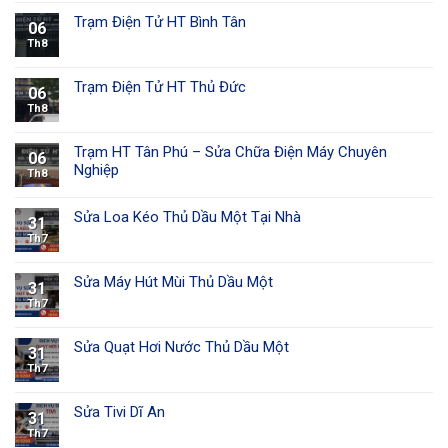
Số 222E, Đường
Nguyễn Đình
Trạm Điện Tử HT Bình Tân
24
Cà Mau
0835468768
06
Chiểu, Phường 8,
TP. Cà Mau
Th8
11 Nguyễn Chí
25
Hà Tĩnh
Thanh, P. Tân
0927468768
Trạm Điện Tử HT Thủ Đức
06
Giang, TP. Hà Tĩnh
Th8
52 Hai Bà Trưng,
Phường Nghĩa
26
Đắk Nông
0764468768
Trạm HT Tân Phú – Sửa Chữa Điện Máy Chuyên
Thành, Gia Nghĩa,
06
Đắk Nông
Nghiệp
Th8
169 Hữu Nghị,
Phường Nam Lý,
Sửa Loa Kéo Thủ Dầu Một Tại Nhà
27
Quảng Bình
0925468768
31
TP. Đồng Hới,
Quảng Bình
Th7
121 Nguyễn Hữu
28
Đà Nẵng
Dật, Hải Châu, Đà
0824468768
Sửa Máy Hút Mùi Thủ Dầu Một
31
Nẵng
Th7
29
Sóc Trăng
0787468768
Sửa Quạt Hơi Nước Thủ Dầu Một
31
Th7
Sửa Tivi Dĩ An
31
Th7