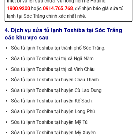
thiết bị và lỗi sửa chữa. Vui lòng liên hệ Hotline:
1900.9200
hoặc
0914.765.768
, để nhận báo giá sửa tủ
Thay điện trở xả đá
300.000đ – 400.000đ
lạnh tại Sóc Trăng chính xác nhất nhé.
Vệ sinh tủ lạnh side by side
300.000đ – 400.000đ
Quạt tủ lạnh cơ
300.000đ – 500.000đ
4. Dịch vụ sửa tủ lạnh Toshiba tại Sóc Trăng
Thay timer xả đá
400.000đ – 500.000đ
các khu vực sau
Bộ khởi động block (rơle + thermic +
400.000đ – 600.000đ
tụ)
Sửa tủ lạnh Toshiba tại thành phố Sóc Trăng.
Quạt tủ lạnh board
500.000đ – 1.000.000đ
Sửa tủ lạnh Toshiba tại thị xã Ngã Năm.
Sửa board tủ lạnh Inverter hoặc side
500.000đ – 1.500.000đ
by side
Sửa tủ lạnh Toshiba tại thị xã Vĩnh Châu.
Thay thermostat
500.000đ – 600.000đ
Sửa tủ lạnh Toshiba tại huyện Châu Thành.
Hàn dàn + nạp gas tủ mini
500.000đ – 600.000đ
Sửa tủ lạnh Toshiba tại huyện Cù Lao Dung.
Sửa board xả tuyết
500.000đ – 800.000đ
Sửa board tủ lạnh có dung tích < 220
Sửa tủ lạnh Toshiba tại huyện Kế Sách.
500.000đ – 800.000đ
lít
Sửa tủ lạnh Toshiba tại huyện Long Phú.
Thay cảm biến nhiệt độ tủ
650.000đ – 800.000đ
Quạt dàn lạnh
650.000đ – 800.000đ
Sửa tủ lạnh Toshiba tại huyện Mỹ Tú.
Quạt dàn nóng
650.000đ – 800.000đ
Sửa tủ lạnh Toshiba tại huyện Mỹ Xuyên.
Thay dàn + nạp gas tủ mini
800.000đ – 1.000.000đ