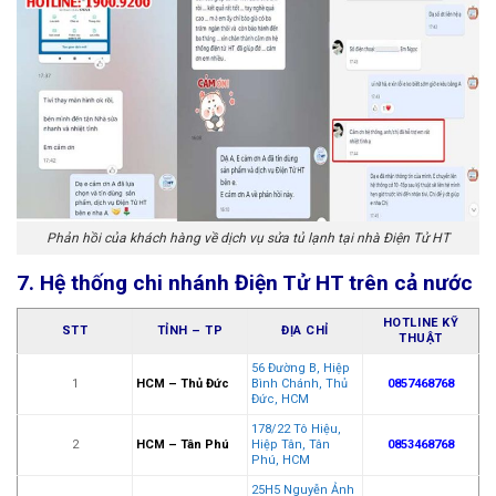
Phản hồi của khách hàng về dịch vụ sửa tủ lạnh tại nhà Điện Tử HT
7. Hệ thống chi nhánh Điện Tử HT trên cả nước
HOTLINE KỸ
STT
TỈNH – TP
ĐỊA CHỈ
THUẬT
56 Đường B, Hiệp
1
HCM – Thủ Đức
Bình Chánh, Thủ
0857468768
Đức, HCM
178/22 Tô Hiệu,
2
HCM – Tân Phú
Hiệp Tân, Tân
0853468768
Phú, HCM
25H5 Nguyễn Ảnh