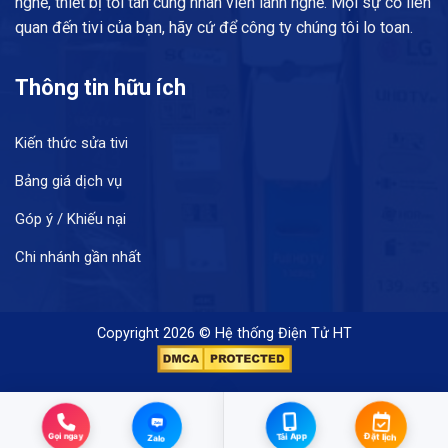
nghề, thiết bị tối tân cùng nhân viên lành nghề. Mọi sự cố liên
quan đến tivi của bạn, hãy cứ để công ty chúng tôi lo toan.
Thông tin hữu ích
Kiến thức sửa tivi
Bảng giá dịch vụ
Góp ý / Khiếu nại
Chi nhánh gần nhất
Copyright 2026 © Hệ thống Điện Tử HT
Zalo
Gọi ngay
Tải App
Đặt lịch
Zalo