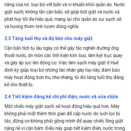
năng của nó: loại bỏ vết bẩn và vi khuẩn khỏi quần áo. Nước
giặt sạch, không lẫn cặn bẩn, sẽ giúp bột giặt và nước xả
phát huy tối đa hiệu quả, mang lại cho quần áo sự sạch sẽ
và hương thơm tinh tươm đúng nghĩa.
2.3 Tăng tuổi thọ và độ bền cho máy giặt
Cặn bẩn tích tụ lâu ngày có thể gây tắc nghẽn đường ống
thoát nước, ăn mòn các linh kiện kim loại, làm kẹt trục quay
và gây áp lực lên động cơ. Việc làm sạch máy giặt ở Huế
định kỳ giúp loại bỏ những tác nhân gây hại này, đảm bảo
máy hoạt động trơn tru, nhẹ nhàng, từ đó tăng tuổi thọ đáng
kể cho thiết bị.
2.4 Tiết kiệm đáng kể chi phí điện, nước và sửa chữa
Một chiếc máy giặt sạch sẽ hoạt động hiệu quả hơn. Máy
không phải mất thêm thời gian để cấp nước do lưới lọc bị
tắc, động cơ không phải gồng mình để quay chiếc lồng giặt
nặng nề vì cặn bám. Điều này giúp tiết kiệm điện, nước trong