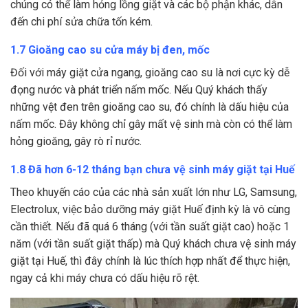
chúng có thể làm hỏng lồng giặt và các bộ phận khác, dẫn
đến chi phí sửa chữa tốn kém.
1.7 Gioăng cao su cửa máy bị đen, mốc
Đối với máy giặt cửa ngang, gioăng cao su là nơi cực kỳ dễ
đọng nước và phát triển nấm mốc. Nếu Quý khách thấy
những vệt đen trên gioăng cao su, đó chính là dấu hiệu của
nấm mốc. Đây không chỉ gây mất vệ sinh mà còn có thể làm
hỏng gioăng, gây rò rỉ nước.
1.8 Đã hơn 6-12 tháng bạn chưa vệ sinh máy giặt tại Huế
Theo khuyến cáo của các nhà sản xuất lớn như LG, Samsung,
Electrolux, việc bảo dưỡng máy giặt Huế định kỳ là vô cùng
cần thiết. Nếu đã quá 6 tháng (với tần suất giặt cao) hoặc 1
năm (với tần suất giặt thấp) mà Quý khách chưa vệ sinh máy
giặt tại Huế, thì đây chính là lúc thích hợp nhất để thực hiện,
ngay cả khi máy chưa có dấu hiệu rõ rệt.