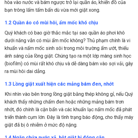
hòa vào nước và bám ngược trở lại quần áo, khiến đồ của
bạn trông lấm tấm bẩn dù vừa mới giặt xong.
1.2 Quần áo có mùi hôi, ẩm mốc khó chịu
Quý khách có bao giờ thắc mắc tại sao quần áo phơi khô
dưới nắng vẫn có mùi ẩm mốc không? Thủ phạm chính là vi
khuẩn và nấm mốc sinh sôi trong môi trường ẩm ướt, thiếu
ánh sáng của lồng giặt. Chúng tạo ra một lớp màng sinh học
(biofilm) có mùi rất khó chịu và dễ dàng bám vào sợi vải, gây
ra mùi hôi dai dẳng.
1.3 Lồng giặt xuất hiện các mảng bám đen, nhớt
Khi nhìn vào bên trong lồng giặt bằng thép không gỉ, nếu Quý
khách thấy những chấm đen hoặc những mảng bám trơn
nhớt, đó chính là cặn bẩn và các khuẩn lạc nấm mốc đã phát
triển thành cụm lớn. Đây là tình trạng báo động, cho thấy máy
giặt đã bị ô nhiễm ở mức độ nặng.
1.4 Ngăn chứa nước xả, bột giặt bị đóng cặn