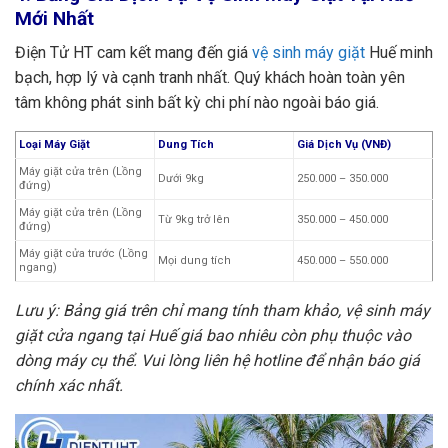
Mới Nhất
Điện Tử HT cam kết mang đến giá
vệ sinh máy giặt
Huế minh
bạch, hợp lý và cạnh tranh nhất. Quý khách hoàn toàn yên
tâm không phát sinh bất kỳ chi phí nào ngoài báo giá.
Loại Máy Giặt
Dung Tích
Giá Dịch Vụ (VNĐ)
Máy giặt cửa trên (Lồng
Dưới 9kg
250.000 – 350.000
đứng)
Máy giặt cửa trên (Lồng
Từ 9kg trở lên
350.000 – 450.000
đứng)
Máy giặt cửa trước (Lồng
Mọi dung tích
450.000 – 550.000
ngang)
Lưu ý: Bảng giá trên chỉ mang tính tham khảo, vệ sinh máy
giặt cửa ngang tại Huế giá bao nhiêu còn phụ thuộc vào
dòng máy cụ thể. Vui lòng liên hệ hotline để nhận báo giá
chính xác nhất.