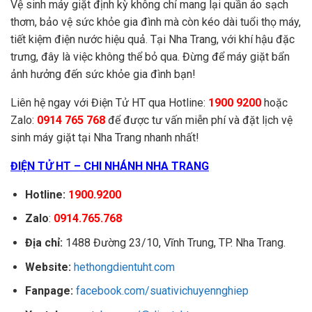
Vệ sinh máy giặt định kỳ không chỉ mang lại quần áo sạch
thơm, bảo vệ sức khỏe gia đình mà còn kéo dài tuổi thọ máy,
tiết kiệm điện nước hiệu quả. Tại Nha Trang, với khí hậu đặc
trưng, đây là việc không thể bỏ qua. Đừng để máy giặt bẩn
ảnh hưởng đến sức khỏe gia đình bạn!
Liên hệ ngay với Điện Tử HT qua Hotline:
1900 9200
hoặc
Zalo:
0914 765 768
để được tư vấn miễn phí và đặt lịch vệ
sinh máy giặt tại Nha Trang nhanh nhất!
ĐIỆN TỬ HT – CHI NHÁNH NHA TRANG
Hotline:
1900.9200
Zalo
:
0914.765.768
Địa chỉ:
1488 Đường 23/10, Vĩnh Trung, TP. Nha Trang.
Website:
hethongdientuht.com
Fanpage:
facebook.com/suativichuyennghiep