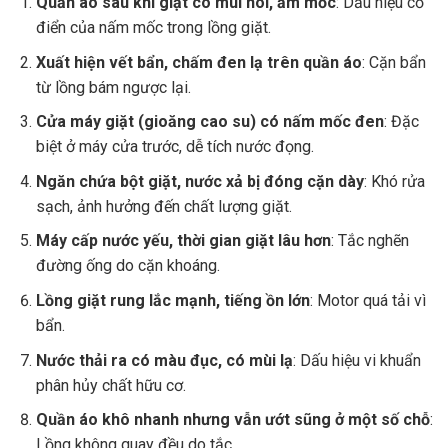
Quần áo sau khi giặt có mùi hôi, ẩm mốc
: Dấu hiệu cổ
điển của nấm mốc trong lồng giặt.
Xuất hiện vết bẩn, chấm đen lạ trên quần áo
: Cặn bẩn
từ lồng bám ngược lại.
Cửa máy giặt (gioăng cao su) có nấm mốc đen
: Đặc
biệt ở máy cửa trước, dễ tích nước đọng.
Ngăn chứa bột giặt, nước xả bị đóng cặn dày
: Khó rửa
sạch, ảnh hưởng đến chất lượng giặt.
Máy cấp nước yếu, thời gian giặt lâu hơn
: Tắc nghẽn
đường ống do cặn khoáng.
Lồng giặt rung lắc mạnh, tiếng ồn lớn
: Motor quá tải vì
bẩn.
Nước thải ra có màu đục, có mùi lạ
: Dấu hiệu vi khuẩn
phân hủy chất hữu cơ.
Quần áo khô nhanh nhưng vẫn ướt sũng ở một số chỗ
:
Lồng không quay đều do tắc.