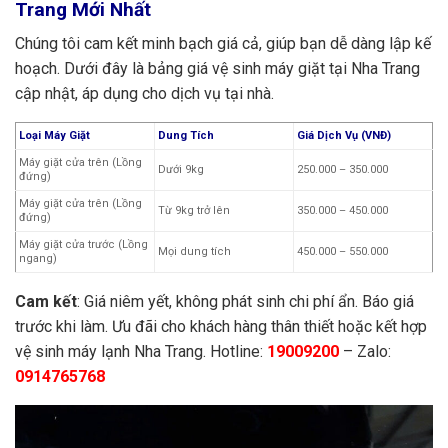
Trang Mới Nhất
Chúng tôi cam kết minh bạch giá cả, giúp bạn dễ dàng lập kế
hoạch. Dưới đây là bảng giá vệ sinh máy giặt tại Nha Trang
cập nhật, áp dụng cho dịch vụ tại nhà.
Loại Máy Giặt
Dung Tích
Giá Dịch Vụ (VNĐ)
Máy giặt cửa trên (Lồng
Dưới 9kg
250.000 – 350.000
đứng)
Máy giặt cửa trên (Lồng
Từ 9kg trở lên
350.000 – 450.000
đứng)
Máy giặt cửa trước (Lồng
Mọi dung tích
450.000 – 550.000
ngang)
Cam kết
: Giá niêm yết, không phát sinh chi phí ẩn. Báo giá
trước khi làm. Ưu đãi cho khách hàng thân thiết hoặc kết hợp
vệ sinh máy lạnh Nha Trang. Hotline:
19009200
– Zalo:
0914765768