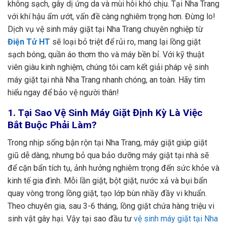
không sạch, gây dị ứng da và mùi hôi khó chịu. Tại Nha Trang
với khí hậu ẩm ướt, vấn đề càng nghiêm trọng hơn. Đừng lo!
Dịch vụ vệ sinh máy giặt tại Nha Trang chuyên nghiệp từ
Điện Tử HT
sẽ loại bỏ triệt để rủi ro, mang lại lồng giặt
sạch bóng, quần áo thơm tho và máy bền bỉ. Với kỹ thuật
viên giàu kinh nghiệm, chúng tôi cam kết giải pháp vệ sinh
máy giặt tại nhà Nha Trang nhanh chóng, an toàn. Hãy tìm
hiểu ngay để bảo vệ người thân!
1. Tại Sao Vệ Sinh Máy Giặt Định Kỳ Là Việc
Bắt Buộc Phải Làm?
Trong nhịp sống bận rộn tại Nha Trang, máy giặt giúp giặt
giũ dễ dàng, nhưng bỏ qua bảo dưỡng máy giặt tại nhà sẽ
để cặn bẩn tích tụ, ảnh hưởng nghiêm trọng đến sức khỏe và
kinh tế gia đình. Mỗi lần giặt, bột giặt, nước xả và bụi bẩn
quay vòng trong lồng giặt, tạo lớp bùn nhầy đầy vi khuẩn.
Theo chuyên gia, sau 3-6 tháng, lồng giặt chứa hàng triệu vi
sinh vật gây hại. Vậy tại sao đầu tư
vệ sinh máy giặt tại Nha