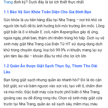
Trang
định kỳ? Dưới đây là lợi ích thiết thực nhất.
1.1 Bảo Vệ Sức Khỏe Toàn Diện Cho Gia Đình Bạn
Sức khỏe là ưu tiên hàng đầu tại Nha Trang – nơi trẻ nhỏ và
người lớn tuổi dễ bị ảnh hưởng bởi môi trường ẩm mốc. Lồng
giặt bẩn là ổ vi khuẩn E. coli, nấm Aspergillus gây dị ứng,
ngứa ngáy, phát ban, thậm chí nhiễm trùng hô hấp. Dịch vụ vệ
sinh máy giặt Nha Trang của Điện Tử HT sử dụng dung dịch
khử trùng chuyên dụng, loại bỏ 99.9% vi khuẩn, mang lại sự
yên tâm lâu dài – khoản đầu tư nhỏ cho lợi ích lớn.
1.2 Quần Áo Được Giặt Sạch Thực Sự, Thơm Tho Dài
Lâu
Bạn từng giặt sạch nhưng quần áo nhanh hôi? Đó là do cặn
bột giặt, xơ vải bám ngược vào sợi vải, tạo vết ố, chấm đen
và mùi mốc. Đặc biệt máy cửa trước phổ biến ở Nha Trang,
gioăng cao su dễ đóng rong rêu. Chọn vệ sinh máy giặt cửa
trước tại Nha Trang, quần áo sẽ sạch sâu, mềm mại, màu