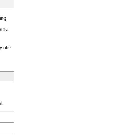
àng.
sma,
y nhé.
i.