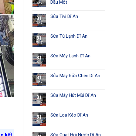
Dầu Một
Th7
Sửa Tivi Dĩ An
31
Th7
Sửa Tủ Lạnh Dĩ An
31
Th7
Sửa Máy Lạnh Dĩ An
31
Th7
Sửa Máy Rửa Chén Dĩ An
31
Th7
Sửa Máy Hút Mùi Dĩ An
31
Th7
Sửa Loa Kéo Dĩ An
31
Th7
úp kết
Sửa Quạt Hơi Nước Dĩ An