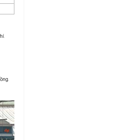
hí.
đồng.