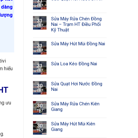
31
Th7
ễ dàng
 lượng
Sửa Máy Rửa Chén Đồng
31
Nai – Trạm HT Điều Phối
Th7
Kỹ Thuật
Sửa Máy Hút Mùi Đồng Nai
31
Th7
ivi
Sửa Loa Kéo Đồng Nai
31
m hiểu
Th7
Sửa Quạt Hơi Nước Đồng
30
 HT
Nai
Th7
ững ưu
Sửa Máy Rửa Chén Kiên
30
Giang
Th7
Sửa Máy Hút Mùi Kiên
30
Giang
Th7
g.