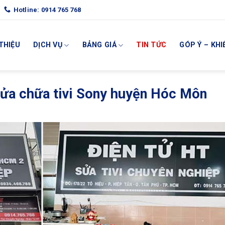
Hotline: 0914 765 768
 THIỆU
DỊCH VỤ
BẢNG GIÁ
TIN TỨC
GÓP Ý – KHI
sửa chữa tivi Sony huyện Hóc Môn