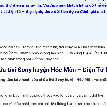
gũ thợ điện máy uy tín. Với App này, khách hàng có thể d
ết bị điện tử – điện lạnh, theo dõi tiến độ và đánh giá chất
g như: tivi sony bị sọc màn hình, tivi sony bị tối nửa màn hình, t
đèn nguồn tivi nháy 6 nhịp không lên hình,…Hãy cùng
Điện Tử HT
tì
 Hóc Môn
trong bài viết sau đây nhé.
ữa tivi Sony huyện Hóc Môn – Điện Tử
ung tâm bảo hành sửa chữa tivi Sony huyện Hóc Môn
, với nh
hời gian bảo hành sẽ phục thuộc vào lỗi sửa chữa và model tivi.
 bạc và thấp nhất, mọi chi phí đều thông báo trước cho khách hàn