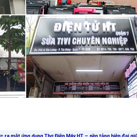
ức ra mắt ứng dụng Thợ Điện Máy HT – nền tảng hiện đại gi