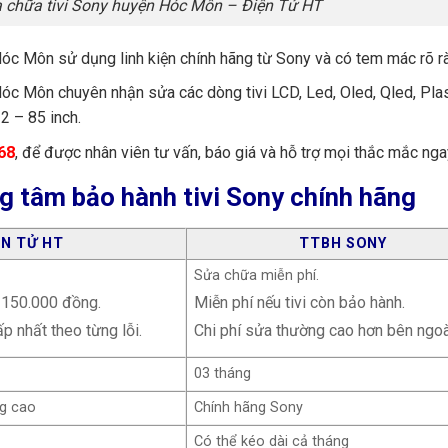
 chữa tivi Sony huyện Hóc Môn – Điện Tử HT
óc Môn sử dụng linh kiện chính hãng từ Sony và có tem mác rõ r
óc Môn chuyên nhận sửa các dòng tivi LCD, Led, Oled, Qled, Pla
2 – 85 inch.
68
, để được nhân viên tư vấn, báo giá và hỗ trợ mọi thắc mắc nga
g tâm bảo hành tivi Sony chính hãng
ỆN TỬ HT
TTBH SONY
Sửa chữa miễn phí.
: 150.000 đồng.
Miễn phí nếu tivi còn bảo hành.
p nhất theo từng lỗi.
Chi phí sửa thường cao hơn bên ngoà
03 tháng
ng cao
Chính hãng Sony
Có thể kéo dài cả tháng