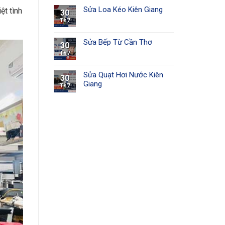
Sửa Loa Kéo Kiên Giang
ệt tình
30
Th7
Sửa Bếp Từ Cần Thơ
30
Th7
Sửa Quạt Hơi Nước Kiên
30
Giang
Th7