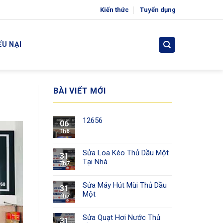
Kiến thức
Tuyển dụng
ẾU NẠI
BÀI VIẾT MỚI
12656
06
Th8
Sửa Loa Kéo Thủ Dầu Một
31
Tại Nhà
Th7
Sửa Máy Hút Mùi Thủ Dầu
31
Một
Th7
Sửa Quạt Hơi Nước Thủ
31