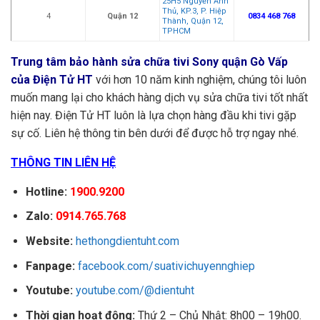
25H5 Nguyễn Ảnh
Thủ, KP.3, P. Hiệp
4
Quận 12
0834 468 768
Thành, Quận 12,
TPHCM
Trung tâm bảo hành sửa chữa tivi Sony quận Gò Vấp
của Điện Tử HT
với hơn 10 năm kinh nghiệm, chúng tôi luôn
muốn mang lại cho khách hàng dịch vụ sửa chữa tivi tốt nhất
hiện nay.
Điện Tử HT luôn là lựa chọn hàng đầu khi tivi gặp
sự cố. Liên hệ thông tin bên dưới để được hỗ trợ ngay nhé.
THÔNG TIN LIÊN HỆ
Hotline:
1900.9200
Zalo:
0914.765.768
Website:
hethongdientuht.com
Fanpage:
facebook.com/suativichuyennghiep
Youtube:
youtube.com/@dientuht
Thời gian hoạt động:
Thứ 2 – Chủ Nhật: 8h00 – 19h00.