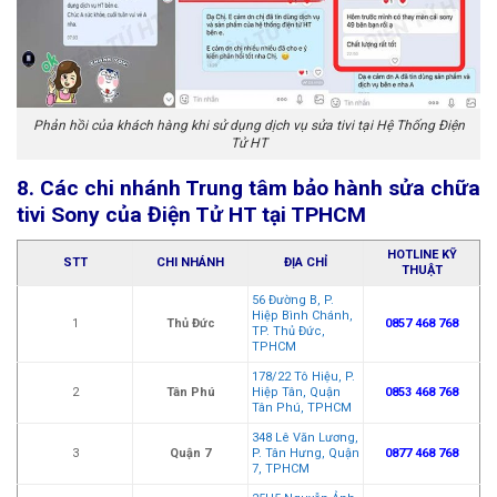
Phản hồi của khách hàng khi sử dụng dịch vụ sửa tivi tại Hệ Thống Điện
Tử HT
8. Các chi nhánh Trung tâm bảo hành sửa chữa
tivi Sony của Điện Tử HT tại TPHCM
HOTLINE KỸ
STT
CHI NHÁNH
ĐỊA CHỈ
THUẬT
56 Đường B, P.
Hiệp Bình Chánh,
1
Thủ Đức
0857 468 768
TP. Thủ Đức,
TPHCM
178/22 Tô Hiệu, P.
2
Tân Phú
Hiệp Tân, Quận
0853 468 768
Tân Phú, TPHCM
348 Lê Văn Lương,
3
Quận 7
P. Tân Hưng, Quận
0877 468 768
7, TPHCM