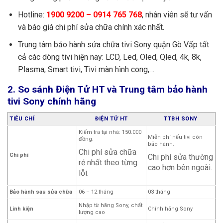
Hotline:
1900 9200 – 0914 765 768
, nhân viên sẽ tư vấn
và báo giá chi phí sửa chữa chính xác nhất.
Trung tâm bảo hành sửa chữa tivi Sony quận Gò Vấp tất
cả các dòng tivi hiện nay: LCD, Led, Oled, Qled, 4k, 8k,
Plasma, Smart tivi, Tivi màn hình cong,…
2. So sánh Điện Tử HT và Trung tâm bảo hành
tivi Sony chính hãng
TIÊU CHÍ
ĐIỆN TỬ HT
TTBH SONY
Kiểm tra tại nhà: 150.000
Miễn phí nếu tivi còn
đồng.
bảo hành.
Chi phí sửa chữa
Chi phí
Chi phí sửa thường
rẻ nhất theo từng
cao hơn bên ngoài.
lỗi.
Bảo hành sau sửa chữa
06 – 12 tháng
03 tháng
Nhập từ hãng Sony, chất
Linh kiện
Chính hãng Sony
lượng cao