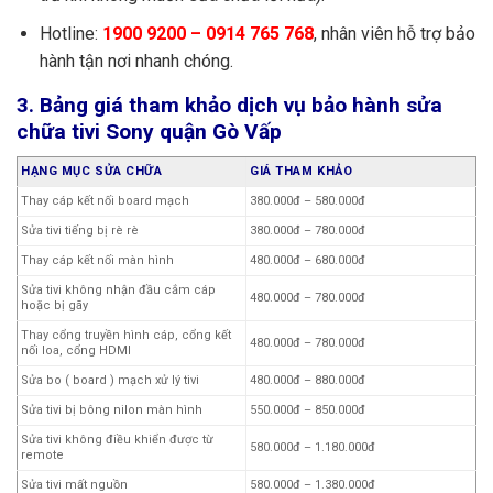
Hotline:
1900 9200 – 0914 765 768
, nhân viên hỗ trợ bảo
hành tận nơi nhanh chóng.
3. Bảng giá tham khảo dịch vụ bảo hành sửa
chữa tivi Sony quận Gò Vấp
HẠNG MỤC SỬA CHỮA
GIÁ THAM KHẢO
Thay cáp kết nối board mạch
380.000đ – 580.000đ
Sửa tivi tiếng bị rè rè
380.000đ – 780.000đ
Thay cáp kết nối màn hình
480.000đ – 680.000đ
Sửa tivi không nhận đầu cắm cáp
480.000đ – 780.000đ
hoặc bị gãy
Thay cổng truyền hình cáp, cổng kết
480.000đ – 780.000đ
nối loa, cổng HDMI
Sửa bo ( board ) mạch xử lý tivi
480.000đ – 880.000đ
Sửa tivi bị bông nilon màn hình
550.000đ – 850.000đ
Sửa tivi không điều khiển được từ
580.000đ – 1.180.000đ
remote
Sửa tivi mất nguồn
580.000đ – 1.380.000đ