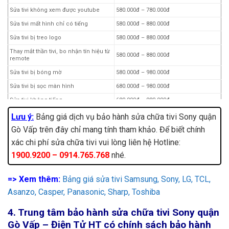
Sửa tivi không xem được youtube
580.000đ – 780.000đ
Sửa tivi mất hình chỉ có tiếng
580.000đ – 880.000đ
Sửa tivi bị treo logo
580.000đ – 880.000đ
Thay mắt thần tivi, bo nhận tín hiệu từ
580.000đ – 880.000đ
remote
Sửa tivi bị bóng mờ
580.000đ – 980.000đ
Sửa tivi bị sọc màn hình
680.000đ – 980.000đ
Sửa tivi không tiếng
680.000đ – 980.000đ
Sửa tivi chập chờn, board bị ẩm
680.000đ – 980.000đ
Lưu ý:
Bảng giá dịch vụ bảo hành sửa chữa tivi Sony quận
Sửa board nhận tín hiệu HDMI
680.000đ – 980.000đ
Gò Vấp trên đây chỉ mang tính tham khảo. Để biết chính
xác chi phí sửa chữa tivi vui lòng liên hệ Hotline:
Sửa tivi hình ảnh chồng lên nhau
780.000đ – 1.280.000đ
1900.9200 – 0914.765.768
nhé.
Sửa nguồn cao áp tivi
780.000đ – 1.480.000đ
Sửa tivi chổ sáng chổ tối
780.000đ – 1.480.000đ
=> Xem thêm:
Bảng giá sửa tivi Samsung, Sony, LG, TCL,
Sửa bo ( board ) mạch T-com của tivi
780.000đ – 980.000đ
Asanzo, Casper, Panasonic, Sharp, Toshiba
Sửa tivi hiển thị không đúng màu
880.000đ – 1.280.000đ
4. Trung tâm bảo hành sửa chữa tivi Sony quận
Thay bộ led tivi ( đèn led backlight )
1.380.000đ – 1.780.000đ
Gò Vấp – Điện Tử HT có chính sách bảo hành
Các lỗi khác
Liên hệ:
1900.9200 – 0914.765.768