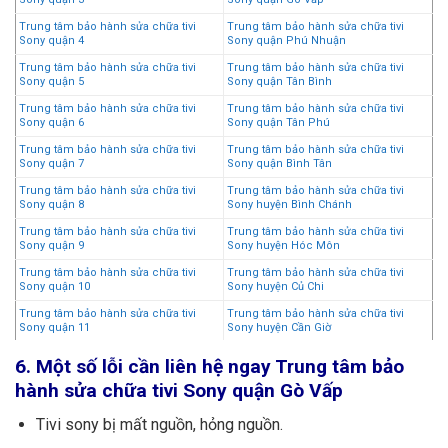
Trung tâm bảo hành sửa chữa tivi
Trung tâm bảo hành sửa chữa tivi
Sony quận 4
Sony quận Phú Nhuận
Trung tâm bảo hành sửa chữa tivi
Trung tâm bảo hành sửa chữa tivi
Sony quận 5
Sony quận Tân Bình
Trung tâm bảo hành sửa chữa tivi
Trung tâm bảo hành sửa chữa tivi
Sony quận 6
Sony quận Tân Phú
Trung tâm bảo hành sửa chữa tivi
Trung tâm bảo hành sửa chữa tivi
Sony quận 7
Sony quận Bình Tân
Trung tâm bảo hành sửa chữa tivi
Trung tâm bảo hành sửa chữa tivi
Sony quận 8
Sony huyện Bình Chánh
Trung tâm bảo hành sửa chữa tivi
Trung tâm bảo hành sửa chữa tivi
Sony quận 9
Sony huyện Hóc Môn
Trung tâm bảo hành sửa chữa tivi
Trung tâm bảo hành sửa chữa tivi
Sony quận 10
Sony huyện Củ Chi
Trung tâm bảo hành sửa chữa tivi
Trung tâm bảo hành sửa chữa tivi
Sony quận 11
Sony huyện Cần Giờ
Trung tâm bảo hành sửa chữa tivi
Trung tâm bảo hành sửa chữa tivi
6. Một số lỗi cần liên hệ ngay Trung tâm bảo
Sony quận 12
Sony huyện Nhà Bè
hành sửa chữa tivi Sony quận Gò Vấp
Tivi sony bị mất nguồn, hỏng nguồn.