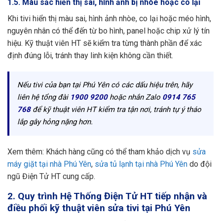
1.5. Màu sắc hiển thị sai, hình ảnh bị nhòe hoặc co lại
Khi tivi hiển thị màu sai, hình ảnh nhòe, co lại hoặc méo hình,
nguyên nhân có thể đến từ bo hình, panel hoặc chip xử lý tín
hiệu. Kỹ thuật viên HT sẽ kiểm tra từng thành phần để xác
định đúng lỗi, tránh thay linh kiện không cần thiết.
Nếu tivi của bạn tại Phú Yên có các dấu hiệu trên, hãy
liên hệ tổng đài
1900 9200
hoặc nhắn Zalo
0914 765
768
để kỹ thuật viên HT kiểm tra tận nơi, tránh tự ý tháo
lắp gây hỏng nặng hơn.
Xem thêm: Khách hàng cũng có thể tham khảo dịch vụ
sửa
máy giặt tại nhà Phú Yên
,
sửa tủ lạnh tại nhà Phú Yên
do đội
ngũ Điện Tử HT cung cấp.
2. Quy trình Hệ Thống Điện Tử HT tiếp nhận và
điều phối kỹ thuật viên sửa tivi tại Phú Yên