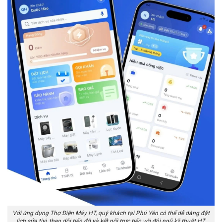
Với ứng dụng Thợ Điện Máy HT, quý khách tại Phú Yên có thể dễ dàng đặt
lịch sửa tivi, theo dõi tiến độ và kết nối trực tiếp với đội ngũ kỹ thuật HT.