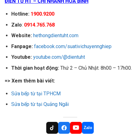
ĐIỆN TỬ HT – CHI NHÁNH HÒA BÌNH
Hotline:
1900.9200
Zalo
:
0914.765.768
Website:
hethongdientuht.com
Fanpage:
facebook.com/suativichuyennghiep
Youtube:
youtube.com/@dientuht
Thời gian hoạt động:
Thứ 2 – Chủ Nhật: 8h00 – 17h00.
=> Xem thêm bài viết:
Sửa bếp từ tại TPHCM
Sửa bếp từ tại Quảng Ngãi
Zalo