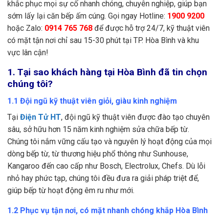
khắc phục mọi sự cố nhanh chóng, chuyên nghiệp, giúp bạn
sớm lấy lại căn bếp ấm cúng. Gọi ngay Hotline:
1900 9200
hoặc Zalo:
0914 765 768
để được hỗ trợ 24/7, kỹ thuật viên
có mặt tận nơi chỉ sau 15-30 phút tại TP. Hòa Bình và khu
vực lân cận!
1. Tại sao khách hàng tại Hòa Bình đã tin chọn
chúng tôi?
1.1 Đội ngũ kỹ thuật viên giỏi, giàu kinh nghiệm
Tại
Điện Tử HT
, đội ngũ kỹ thuật viên được đào tạo chuyên
sâu, sở hữu hơn 15 năm kinh nghiệm sửa chữa bếp từ.
Chúng tôi nắm vững cấu tạo và nguyên lý hoạt động của mọi
dòng bếp từ, từ thương hiệu phổ thông như Sunhouse,
Kangaroo đến cao cấp như Bosch, Electrolux, Chefs. Dù lỗi
nhỏ hay phức tạp, chúng tôi đều đưa ra giải pháp triệt để,
giúp bếp từ hoạt động êm ru như mới.
1.2 Phục vụ tận nơi, có mặt nhanh chóng khắp Hòa Bình