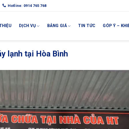
Hotline: 0914 765 768
 THIỆU
DỊCH VỤ
BẢNG GIÁ
TIN TỨC
GÓP Ý – KHI
y lạnh tại Hòa Bình