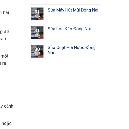
Sửa Máy Hút Mùi Đồng Nai
31
ừ hai
Th7
Sửa Loa Kéo Đồng Nai
31
ng để
Th7
trao
Sửa Quạt Hơi Nước Đồng
30
Nai
Th7
h một
a ra
ãy cánh
, hoặc