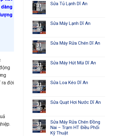
Sửa Tủ Lạnh Dĩ An
31
ễ dàng
Th7
 lượng
Sửa Máy Lạnh Dĩ An
31
Th7
Sửa Máy Rửa Chén Dĩ An
31
Th7
c
Sửa Máy Hút Mùi Dĩ An
31
 động
Th7
ởng
Sửa Loa Kéo Dĩ An
 ra đời
31
Th7
Sửa Quạt Hơi Nước Dĩ An
31
Th7
quả
Sửa Máy Rửa Chén Đồng
31
hiệp.
Nai – Trạm HT Điều Phối
Th7
Kỹ Thuật