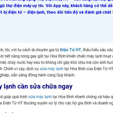
gũ thợ điện máy uy tín. Với App này, khách hàng có thể d
ết bị điện tử – điện lạnh, theo dõi tiến độ và đánh giá chất
h, tôi, với tư cách là chuyên gia từ
Điện Tử HT
, thấu hiểu sâu sắ
ời tiết nắng nóng gay gắt tại Hòa Bình khiến chiếc máy lạnh hoạt
g mát, chảy nước hay kêu to không chỉ gây khó chịu mà còn ảnh hư
h. Chính vì vậy, dịch vụ
sửa máy lạnh
tại Hòa Bình của Điện Tử HT
nghiệp, sẵn sàng đồng hành cùng Quý khách.
áy lạnh cần sửa chữa ngay
ẽ giúp quá trình
sửa máy lạnh
tại Hòa Bình nhanh chóng và hiệu 
ủa Điện Tử HT thường xuyên xử lý cho các hộ gia đình và doanh ng