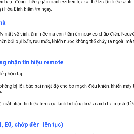
 dài hoạt động. Tiếng gằn mạnh và liên tục có thể là dấu hiệu cảnh
i Hòa Bình kiểm tra ngay.
nhà
ây mất vệ sinh, ẩm mốc mà còn tiềm ẩn nguy cơ chập điện. Nguy
ẽn bởi bụi bẩn, rêu mốc, khiến nước không thể chảy ra ngoài mà 
ng nhận tín hiệu remote
tử phức tạp:
hòng bị lỗi, báo sai nhiệt độ cho bo mạch điều khiển, khiến máy 
t.
ừ mắt nhận tín hiệu trên cục lạnh bị hỏng hoặc chính bo mạch điề
1, E0, chớp đèn liên tục)