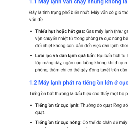
1.1 Máy lạnh vẫn chạy nhưng không l
Đây là tình trạng phổ biến nhất. Máy vẫn có gió t
vấn đề:
Thiếu hụt hoặc hết gas:
Gas máy lạnh (như ga
vận chuyển nhiệt từ trong phòng ra cục nóng bên
đổi nhiệt không còn, dẫn đến việc dàn lạnh khô
Lưới lọc và dàn lạnh quá bẩn:
Bụi bẩn tích tụ 
lớp màng dày, ngăn cản luồng không khí đi qua. V
phòng, thậm chí có thể gây đóng tuyết trên dàn 
1.2 Máy lạnh phát ra tiếng ồn lớn ở cụ
Tiếng ồn bất thường là dấu hiệu cho thấy một bộ 
Tiếng ồn từ cục lạnh:
Thường do quạt lồng sóc
quạt.
Tiếng ồn từ cục nóng:
Có thể do chân đế máy n