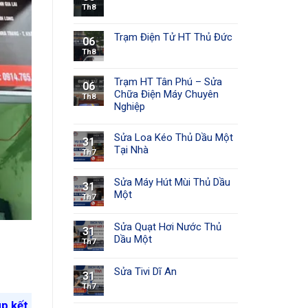
Th8
Trạm Điện Tử HT Thủ Đức
06
Th8
Trạm HT Tân Phú – Sửa
06
Chữa Điện Máy Chuyên
Th8
Nghiệp
Sửa Loa Kéo Thủ Dầu Một
31
Tại Nhà
Th7
Sửa Máy Hút Mùi Thủ Dầu
31
Một
Th7
Sửa Quạt Hơi Nước Thủ
31
Dầu Một
Th7
Sửa Tivi Dĩ An
31
Th7
úp kết