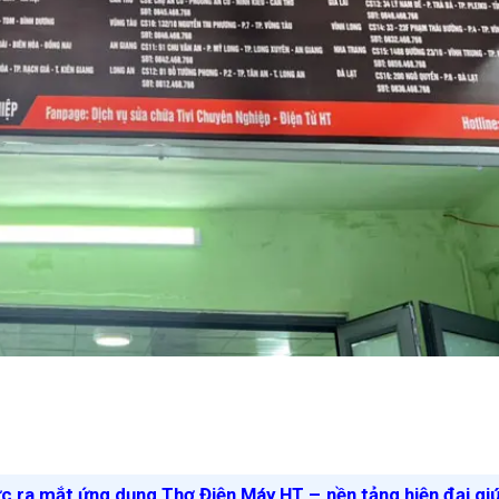
ức ra mắt ứng dụng Thợ Điện Máy HT – nền tảng hiện đại gi