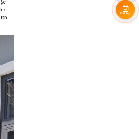
oặc
tục
Đặt lịch
Bình