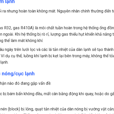
àm lạnh
hổi ra nhưng hoàn toàn không mát. Nguyên nhân chính thường đến t
s R32, gas R410A) là môi chất tuần hoàn trong hệ thống ống đồ
 ngoài. Khi hệ thống bị rò rỉ, lượng gas thiếu hụt khiến khả năng 
ng thể làm mát không khí.
lâu ngày trên lưới lọc và các lá tản nhiệt của dàn lạnh sẽ tạo thàn
í dụ cụ thể, luồng khí lạnh bị kẹt lại bên trong máy, không thể tỏ
lạnh.
c nóng/cục lạnh
phận nào đó đang gặp vấn đề:
 bị bám bẩn không đều, mất cân bằng động khi quay, hoặc do g
én (block) bị lỏng, quạt tản nhiệt của dàn nóng bị vướng vật cản