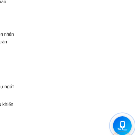
 báo
ên nhân
tràn
tự ngắt
u khiển
Tải App