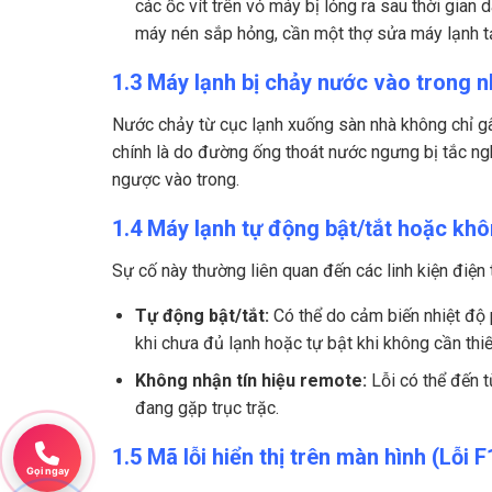
các ốc vít trên vỏ máy bị lỏng ra sau thời gian
máy nén sắp hỏng, cần một thợ sửa máy lạnh tạ
1.3 Máy lạnh bị chảy nước vào trong 
Nước chảy từ cục lạnh xuống sàn nhà không chỉ g
chính là do đường ống thoát nước ngưng bị tắc ngh
ngược vào trong.
1.4 Máy lạnh tự động bật/tắt hoặc khô
Sự cố này thường liên quan đến các linh kiện điện 
Tự động bật/tắt:
Có thể do cảm biến nhiệt độ p
khi chưa đủ lạnh hoặc tự bật khi không cần thiế
Không nhận tín hiệu remote:
Lỗi có thể đến t
đang gặp trục trặc.
1.5 Mã lỗi hiển thị trên màn hình (Lỗi F
Gọi ngay