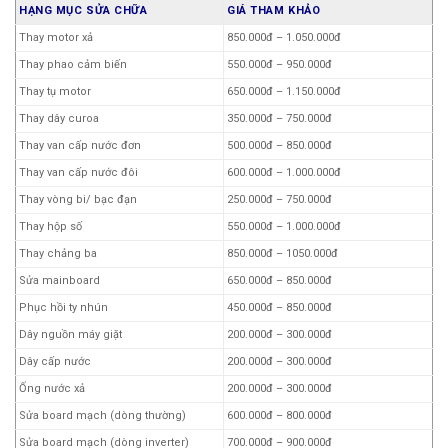
(mâm từ)
HẠNG MỤC SỬA CHỮA
GIÁ THAM KHẢO
Làm đồng máy giặt 5-8 kg
1.200.000đ – 1.700.000đ
Thay motor xả
850.000đ – 1.050.000đ
Làm đồng máy giặt 8.5-12 kg
1.400.000đ – 1.800.000đ
Thay phao cảm biến
550.000đ – 950.000đ
Tay nắm cánh cửa
850.000đ – 950.000đ
Thay tụ motor
650.000đ – 1.150.000đ
Công tắc cửa
250.000đ – 1.000.000đ
Thay dây curoa
350.000đ – 750.000đ
Thi công đường ống cấp nước
250.000đ – 400.000đ
Thay van cấp nước đơn
500.000đ – 850.000đ
Vệ sinh máy giặt
300.000đ – 850.000đ
Thay van cấp nước đôi
600.000đ – 1.000.000đ
Chân kê máy giặt
150.000đ
Thay vòng bi/ bạc đạn
250.000đ – 750.000đ
Thay túi lưới lọc máy giặt
10.000đ
Thay hộp số
550.000đ – 1.000.000đ
Bu lông ốc (3 cái)
15.000đ
Thay chảng ba
850.000đ – 1050.000đ
Lò xo côn
10.000đ
Sửa mainboard
650.000đ – 850.000đ
Ốc đóng mâm
30.000đ
Phục hồi ty nhún
450.000đ – 850.000đ
Mâm máy giặt
150.000đ
Dây nguồn máy giặt
200.000đ – 300.000đ
Con lăn mâm máy giặt
60.000đ
Dây cấp nước
200.000đ – 300.000đ
Đầu nối ren dây cấp nước
10.000đ
Ống nước xả
200.000đ – 300.000đ
Lò xo xoáy máy giặt
25.000đ
Sửa board mạch (dòng thường)
600.000đ – 800.000đ
Móc chốt khoá cửa máy giặt
25.000đ
Sửa board mạch (dòng inverter)
700.000đ – 900.000đ