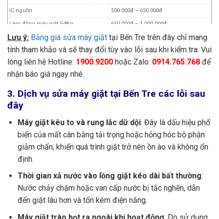
Cảo mâm máy giặt
130.000đ
IC nguồn
500.000đ – 650.000đ
Vải che bụi máy giặt
115.000đ
Làm đồng máy giặt 5-8kg
650.000đ – 1.000.000đ
Lưu ý:
Bảng giá sửa máy giặt
tại Bến Tre trên đây chỉ mang
Làm đồng máy giặt 8.5kg -12kg
900.000đ – 1.200.000đ
tính tham khảo và sẽ thay đổi tùy vào lỗi sau khi kiểm tra. Vui
Thay motor inverter (LG)
1.500.000đ
lòng liên hệ Hotline:
1900.9200
hoặc Zalo:
0914.765.768
để
Lắp đặt máy giặt
200.000đ – 300.000đ
nhận báo giá ngay nhé.
Thi công đường ống cấp nước
200.000đ – 350.000đ
Thay mâm từ
2.000.000đ
3. Dịch vụ sửa máy giặt tại Bến Tre các lỗi sau
đây
Vệ sinh máy giặt
300.000đ – 850.000đ
Chân kê máy giặt
150.000đ
Máy giặt kêu to và rung lắc dữ dội
: Đây là dấu hiệu phổ
Thay túi lưới lọc máy giặt
10.000đ
biến của mất cân bằng tải trọng hoặc hỏng hóc bộ phận
Bu lông ốc (3 cái)
15.000đ
giảm chấn, khiến quá trình giặt trở nên ồn ào và không ổn
Lò xo côn
10.000đ
định.
Ốc đóng mâm
30.000đ
Thời gian xả nước vào lồng giặt kéo dài bất thường
:
Mâm máy giặt
150.000đ
Nước chảy chậm hoặc van cấp nước bị tắc nghẽn, dẫn
Con lăn mâm máy giặt
60.000đ
đến giặt lâu hơn và tốn kém điện năng.
Đầu nối ren dây cấp nước
10.000đ
Máy giặt trào bọt ra ngoài khi hoạt động
: Do sử dụng