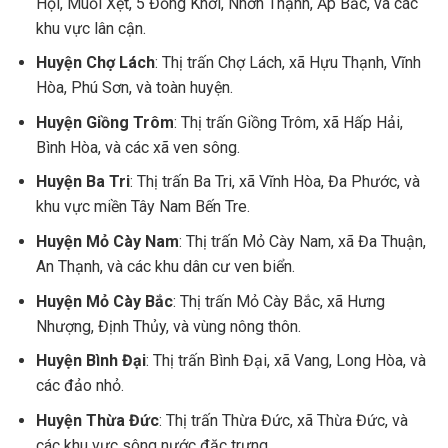
Hội, Muối Xẹt, 5 Đồng Khởi, Nhơn Thạnh, Ấp Bắc, và các
khu vực lân cận.
Huyện Chợ Lách
: Thị trấn Chợ Lách, xã Hựu Thạnh, Vĩnh
Hòa, Phú Sơn, và toàn huyện.
Huyện Giồng Trôm
: Thị trấn Giồng Trôm, xã Hấp Hải,
Bình Hòa, và các xã ven sông.
Huyện Ba Tri
: Thị trấn Ba Tri, xã Vĩnh Hòa, Đa Phước, và
khu vực miền Tây Nam Bến Tre.
Huyện Mỏ Cày Nam
: Thị trấn Mỏ Cày Nam, xã Đa Thuận,
An Thạnh, và các khu dân cư ven biển.
Huyện Mỏ Cày Bắc
: Thị trấn Mỏ Cày Bắc, xã Hưng
Nhượng, Định Thủy, và vùng nông thôn.
Huyện Bình Đại
: Thị trấn Bình Đại, xã Vang, Long Hòa, và
các đảo nhỏ.
Huyện Thừa Đức
: Thị trấn Thừa Đức, xã Thừa Đức, và
các khu vực sông nước đặc trưng.