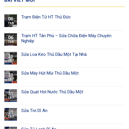
BÀI VIẾT MỚI
Trạm Điện Tử HT Thủ Đức
06
Th8
Trạm HT Tân Phú – Sửa Chữa Điện Máy Chuyên
06
Nghiệp
Th8
Sửa Loa Kéo Thủ Dầu Một Tại Nhà
31
Th7
Sửa Máy Hút Mùi Thủ Dầu Một
31
Th7
Sửa Quạt Hơi Nước Thủ Dầu Một
31
Th7
Sửa Tivi Dĩ An
31
Th7