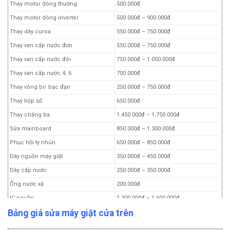
Thay motor dòng thường
500.000đ
Thay motor dòng inverter
500.000đ – 900.000đ
Thay dây curoa
550.000đ – 750.000đ
Thay van cấp nước đơn
550.000đ – 750.000đ
Thay van cấp nước đôi
750.000đ – 1.050.000đ
Thay van cấp nước 4, 6
700.000đ
Thay vòng bi/ bạc đạn
250.000đ – 750.000đ
Thay hộp số
650.000đ
Thay chảng ba
1.450.000đ – 1.750.000đ
Sửa mainboard
850.000đ – 1.300.000đ
Phục hồi ty nhún
650.000đ – 850.000đ
Dây nguồn máy giặt
350.000đ – 450.000đ
Dây cấp nước
250.000đ – 350.000đ
Ống nước xả
200.000đ
IC nguồn
1.300.000đ – 1.600.000đ
Bảng giá sửa máy giặt cửa trên
Thay bộ nguồn (dòng inverter)
1.650.000đ – 2.550.000đ
Thay động cơ chuyển động trực tiếp
1.800.000đ – 2.200.000đ