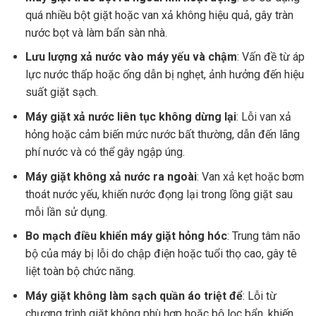
Lò xo xoáy máy giặt
25.000đ
quá nhiều bột giặt hoặc van xả không hiệu quả, gây tràn
Móc chốt khoá cửa máy giặt
25.000đ
nước bọt và làm bẩn sàn nhà.
Cảo mâm máy giặt
130.000đ
Lưu lượng xả nước vào máy yếu và chậm
: Vấn đề từ áp
Vải che bụi máy giặt
115.000đ
lực nước thấp hoặc ống dẫn bị nghẹt, ảnh hưởng đến hiệu
suất giặt sạch.
Máy giặt xả nước liên tục không dừng lại
: Lỗi van xả
hỏng hoặc cảm biến mức nước bất thường, dẫn đến lãng
phí nước và có thể gây ngập úng.
Máy giặt không xả nước ra ngoài
: Van xả kẹt hoặc bơm
thoát nước yếu, khiến nước đọng lại trong lồng giặt sau
mỗi lần sử dụng.
Bo mạch điều khiển máy giặt hỏng hóc
: Trung tâm não
bộ của máy bị lỗi do chập điện hoặc tuổi thọ cao, gây tê
liệt toàn bộ chức năng.
Máy giặt không làm sạch quần áo triệt để
: Lỗi từ
chương trình giặt không phù hợp hoặc bộ lọc bẩn, khiến