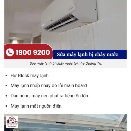
Tháo, lắp, vận chuyển máy lạnh
600.000 – 750.000đ
Ống đồng >= 6mm
195.000 – 285.000đ
Dây điện 1.5mm
8.000đ
Dây điện 2.5mm
12.000đ
Ống thoát nước PVC
40.000đ
Ống thoát nước ruột gà
10.000đ
Superlon
25.000 – 32.000đ
CB máy lạnh
200.000 – 300.000đ
Sửa máy lạnh bị chảy nước tại nhà Quảng Trị.
Eke
150.000 – 200.000đ
Hư Block máy lạnh.
Lỗi khác
Liên hệ:
0914.765.768
Máy lạnh nhấp nháy do lỗi main board.
Dàn nóng, máy nén phát ra tiếng ồn lớn.
Máy lạnh mất nguồn điện.