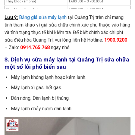
Thay block (mono)
1.600.000 – 3.700.000đ
Thay block (Inverter)
2.000.000 – 4.000.000đ
Lưu ý:
Bảng giá sửa máy lạnh
tại Quảng Trị trên chỉ mang
Thay motor quạt dàn nóng/dàn lạnh
750.000 – 1.700.000đ
(mono)
tính tham khảo vì giá sửa chữa chính xác phụ thuộc vào hãng
Thay motor quạt dàn nóng/dàn lạnh
và tình trạng thực tế khi kiểm tra. Để biết chính xác chi phí
1.000.000 – 2.200.000đ
(inverter)
sửa điều hòa Quảng Trị, vui lòng liên hệ Hotline:
1900.9200
Thay lồng sóc (mono)
700.000 – 1.000.000đ
– Zalo:
0914.765.768
ngay nhé.
Thay lồng sóc (inverter)
950.000 – 1.300.000đ
3. Dịch vụ sửa máy lạnh tại Quảng Trị sửa chữa
Vệ sinh máy lạnh
150.000 – 250.000đ
một số lỗi phổ biến sau
Châm gas bổ sung R22
200.000 – 300.000đ
Châm gas bổ sung R32, R410a
250.000 – 400.000đ
Máy lạnh không lạnh hoạc kém lạnh.
Bơm gas hoàn toàn (R22)
550.000 – 1.000.000đ
Máy lạnh xì gas, hết gas.
Bơm gas hoàn toàn (R32, R410a)
700.000 – 1.300.000đ
Dàn nóng, Dàn lạnh bị thủng.
Lắp đặt máy lạnh
250.000 – 450.000đ
Lắp đặt máy lạnh
250.000 – 450.000đ
Máy lạnh chảy nước dàn lạnh.
Tháo máy lạnh
150.000 – 250.000đ
Tháo lắp dàn lạnh/dàn nóng
250.000 – 450.000đ
Tháo, lắp máy lạnh
350.000 – 550.000đ