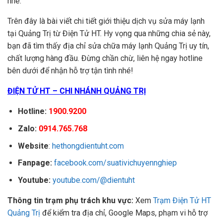
nhé.
Trên đây là bài viết chi tiết giới thiệu dịch vụ sửa máy lạnh
tại Quảng Trị từ Điện Tử HT. Hy vọng qua những chia sẻ này,
bạn đã tìm thấy địa chỉ sửa chữa máy lạnh Quảng Trị uy tín,
chất lượng hàng đầu. Đừng chần chừ, liên hệ ngay hotline
bên dưới để nhận hỗ trợ tận tình nhé!
ĐIỆN TỬ HT – CHI NHÁNH QUẢNG TRỊ
Hotline:
1900.9200
Zalo:
0914.765.768
Website
:
hethongdientuht.com
Fanpage:
facebook.com/suativichuyennghiep
Youtube:
youtube.com/@dientuht
Thông tin trạm phụ trách khu vực:
Xem
Trạm Điện Tử HT
Quảng Trị
để kiểm tra địa chỉ, Google Maps, phạm vi hỗ trợ