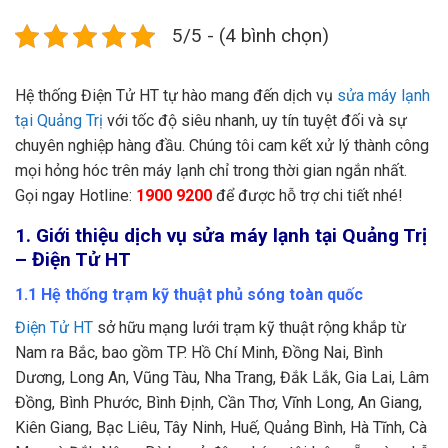
5/5 - (4 bình chọn)
Hệ thống Điện Tử HT tự hào mang đến dịch vụ
sửa máy lạnh
tại Quảng Trị
với tốc độ siêu nhanh, uy tín tuyệt đối và sự
chuyên nghiệp hàng đầu. Chúng tôi cam kết xử lý thành công
mọi hỏng hóc trên máy lạnh chỉ trong thời gian ngắn nhất.
Gọi ngay Hotline:
1900 9200
để được hỗ trợ chi tiết nhé!
1. Giới thiệu dịch vụ sửa máy lạnh tại Quảng Trị
– Điện Tử HT
1.1 Hệ thống trạm kỹ thuật phủ sóng toàn quốc
Điện Tử HT
sở hữu mạng lưới trạm kỹ thuật rộng khắp từ
Nam ra Bắc, bao gồm TP. Hồ Chí Minh, Đồng Nai, Bình
Dương, Long An, Vũng Tàu, Nha Trang, Đắk Lắk, Gia Lai, Lâm
Đồng, Bình Phước, Bình Định, Cần Thơ, Vĩnh Long, An Giang,
Kiên Giang, Bạc Liêu, Tây Ninh, Huế, Quảng Bình, Hà Tĩnh, Cà