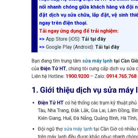
nối nhanh chóng giữa khách hàng và đội n
đặt dịch vụ sửa chữa, lắp đặt, vệ sinh thi
ngay trên điện thoại.
Tải ngay ứng dụng để trải nghiệm:
=>
App Store (iOS):
Tải tại đây
=>
Google Play (Android):
Tải tại đây
Bạn đang tìm trung tâm
sửa máy lạnh
tại Cần Gi
của
Điện Tử HT
, chúng tôi cung cấp dịch vụ sửa 
Liên hệ Hotline:
1900.9200
– Zalo:
0914.765.768
1. Giới thiệu dịch vụ sửa máy 
Điện Tử HT
có hệ thống các trạm kỹ thuật phủ 
Tàu, Nha Trang, Đắk Lắk, Gia Lai, Lâm Đồng, Bìn
Kiên Giang, Huế, Đà Nẵng, Quảng Bình, Hà Tĩnh
Đội ngũ thợ
sửa máy lạnh
tại Cần Giờ có nhiều n
trên máy lạnh đều được khắc phục nhanh chóng v