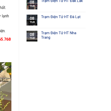
Trạm Điện Tử HT Đắk Lắk
08
Th8
hất.
y lạnh
Trạm Điện Tử HT Đà Lạt
08
Th8
iện.
Trạm Điện Tử HT Nha
08
Trang
Th8
65.768