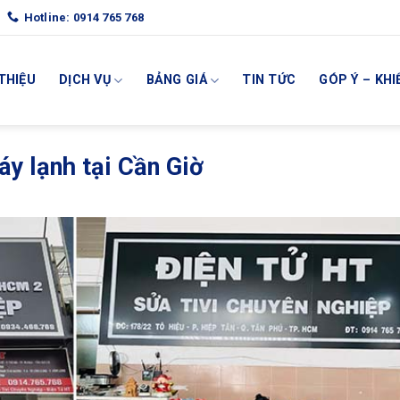
Hotline: 0914 765 768
 THIỆU
DỊCH VỤ
BẢNG GIÁ
TIN TỨC
GÓP Ý – KHI
y lạnh tại Cần Giờ