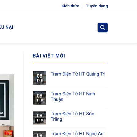
Kiến thức
Tuyển dụng
ẾU NẠI
BÀI VIẾT MỚI
Trạm Điện Tử HT Quảng Trị
08
Th8
Trạm Điện Tử HT Ninh
08
Thuận
Th8
Trạm Điện Tử HT Sóc
08
Trăng
Th8
Trạm Điện Tử HT Nghệ An
08