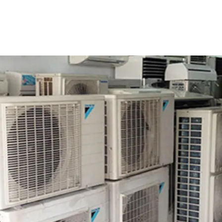
250.000 – 450.000đ
150.000 – 250.000đ
250.000 – 450.000đ
350.000 – 550.000đ
600.000 – 750.000đ
195.000 – 285.000đ
8.000đ
12.000đ
40.000đ
10.000đ
25.000 – 32.000đ
200.000 – 300.000đ
150.000 – 200.000đ