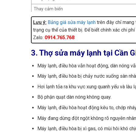
Thay cảm biến
Thay block (mono)
Lưu ý:
Bảng giá sửa máy lạnh
trên đây chỉ mang 
trạng cụ thể của thiết bị. Để biết chính xác chi ph
Thay block (Inverter)
Zalo:
0914.765.768
Thay motor quạt dàn nóng/dàn lạnh (mono)
Thay motor quạt dàn nóng/dàn lạnh (inverter)
3. Thợ sửa máy lạnh tại Cần G
Thay lồng sóc (mono)
Máy lạnh, điều hòa vẫn hoạt động, dàn nóng vẫ
Thay lồng sóc (inverter)
Máy lạnh, điều hòa bị chảy nước xuống sàn nhà
Vệ sinh máy lạnh
Hơi lạnh tỏa ra khu vực xung quanh yếu và lâu l
Châm gas bổ sung R22
Bộ phận quạt dàn nóng không quay.
Châm gas bổ sung R32, R410a
Máy lạnh, điều hòa hoạt động kêu to, chớp nháy
Bơm gas hoàn toàn (R22)
Máy đang dừng đột ngột không rõ nguyên nhân
Bơm gas hoàn toàn (R32, R410a)
Máy lạnh, điều hòa bị xì gas, có mùi hôi khó chị
Lắp đặt máy lạnh