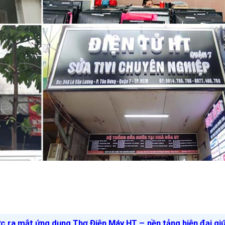
ức ra mắt ứng dụng Thợ Điện Máy HT – nền tảng hiện đại gi