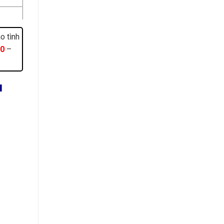
o tình
00
–
u