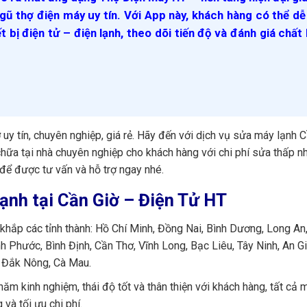
gũ thợ điện máy uy tín. Với App này, khách hàng có thể d
ết bị điện tử – điện lạnh, theo dõi tiến độ và đánh giá chất
ờ
uy tín, chuyên nghiệp, giá rẻ. Hãy đến với dịch vụ sửa máy lạnh 
chữa tại nhà chuyên nghiệp cho khách hàng với chi phí sửa thấp nh
để được tư vấn và hỗ trợ ngay nhé.
lạnh tại Cần Giờ – Điện Tử HT
khắp các tỉnh thành: Hồ Chí Minh, Đồng Nai, Bình Dương, Long An
h Phước, Bình Định, Cần Thơ, Vĩnh Long, Bạc Liêu, Tây Ninh, An G
, Đắk Nông, Cà Mau.
ăm kinh nghiệm, thái độ tốt và thân thiện với khách hàng, tất cả m
à tối ưu chi phí.