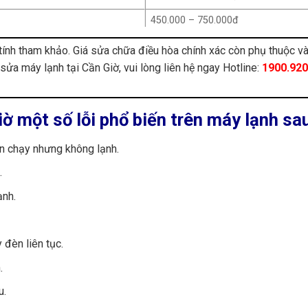
450.000 – 750.000đ
1.600.000 – 3.700.000đ
tính tham khảo. Giá sửa chữa điều hòa chính xác còn phụ thuộc và
í sửa máy lạnh tại Cần Giờ, vui lòng liên hệ ngay Hotline:
2.000.000 – 4.000.000đ
1900.92
750.000 – 1.700.000đ
1.000.000 – 2.200.000đ
iờ một số lỗi phổ biến trên máy lạnh sa
700.000 – 1.000.000đ
n chạy nhưng không lạnh.
950.000 – 1.300.000đ
.
150.000 – 250.000đ
ạnh.
200.000 – 300.000đ
250.000 – 400.000đ
 đèn liên tục.
550.000 – 1.000.000đ
.
700.000 – 1.300.000đ
u.
250.000 – 450.000đ