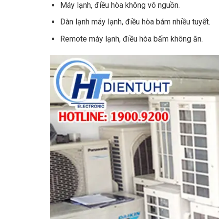
Máy lạnh, điều hòa không vô nguồn.
Lắp đặt máy lạnh
Dàn lạnh máy lạnh, điều hòa bám nhiều tuyết.
Tháo máy lạnh
Remote máy lạnh, điều hòa bấm không ăn.
Tháo lắp dàn lạnh/dàn nóng
Tháo, lắp máy lạnh
Tháo, lắp, vận chuyển máy lạnh
Ống đồng >= 6mm
Dây điện 1.5mm
Dây điện 2.5mm
Ống thoát nước PVC
Ống thoát nước ruột gà
Superlon
CB máy lạnh
Eke