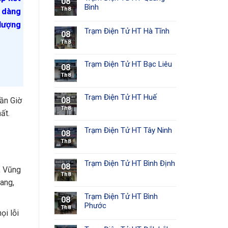
08
Bình
Th8
ễ dàng
 lượng
Trạm Điện Tử HT Hà Tĩnh
08
Th8
Trạm Điện Tử HT Bạc Liêu
08
Th8
Trạm Điện Tử HT Huế
08
Cần Giờ
Th8
ất.
Trạm Điện Tử HT Tây Ninh
08
Th8
Trạm Điện Tử HT Bình Định
08
, Vũng
Th8
iang,
Trạm Điện Tử HT Bình
08
Phước
Th8
ọi lỗi