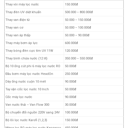
Thay vòi máy lọc nước
150.000đ
Thay đèn UV diệt khuẩn
500.000 – 800.000đ
Thay van điện tử
50.000 – 150.000đ
Thay van cơ
50.000 – 100.000đ
Thay van áp thấp
50.000 – 90.000đ
Thay máy bơm áp lực
600.000đ
Thay bóng đèn cực tím UV 11W
120.000đ
Thay bình chứa nước (12 lít)
350.000 – 550.000đ
Bộ 10 ống cút phi 6 máy lọc nước RO
50.000đ
Đầu bơm máy lọc nước HeadOn
250.000đ
Dây ống nước cuộn 10 mét
90.000đ
Tay vặn cốc lọc nước 10 Inch
50.000đ
Cốc máy lọc nước
90.000đ
Van nước thải – Van Flow 300
30.000đ
Bộ chuyển đổi nguồn 220V sang 24V
100.000đ
Bộ lõi lọc nước Karofi (1,2,3)
150.000đ
Màng lọc RO máy lọc nước Kangaroo
450.000đ