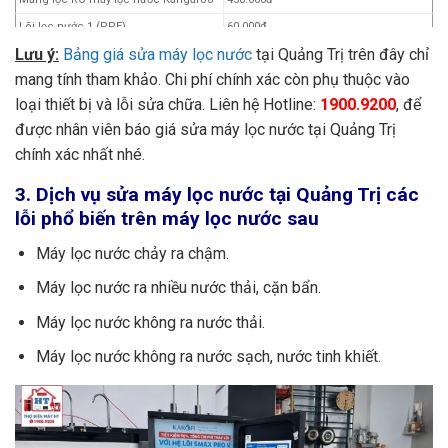
Lõi lọc nước 1 (PPE)
60.000đ
Lưu ý:
Bảng giá sửa máy lọc nước
tại Quảng Trị trên đây chỉ
Lõi lọc nước 2 (UDF – GAC)
100.000đ
mang tính tham khảo. Chi phí chính xác còn phụ thuộc vào
Lõi lọc nước 3 (CTO)
100.000 – 800.000đ
loại thiết bị và lỗi sửa chữa. Liên hệ Hotline:
1900.9200
, để
Lõi lọc nước 4 (RO)
450.000 – 550.000đ
được nhân viên báo giá sửa máy lọc nước tại Quảng Trị
Lõi lọc nước 5 (CLT33)
200.000 – 300.000đ
chính xác nhất nhé.
Lõi lọc nước 6
250.000 – 400.000đ
Lõi lọc nước 7
350.000 – 500.000đ
3. Dịch vụ sửa máy lọc nước tại Quảng Trị các
lỗi phổ biến trên máy lọc nước sau
Lõi lọc nước 8
400.000 – 700.000đ
Sửa chữa máy lọc nước
150.000đ
Máy lọc nước chảy ra chậm.
Bảo dưỡng, vệ sinh máy lọc nước
200.000đ
Máy lọc nước ra nhiều nước thải, cặn bẩn.
Hạng mục khác
Liên hệ:
1900.9200
Máy lọc nước không ra nước thải.
Máy lọc nước không ra nước sạch, nước tinh khiết.