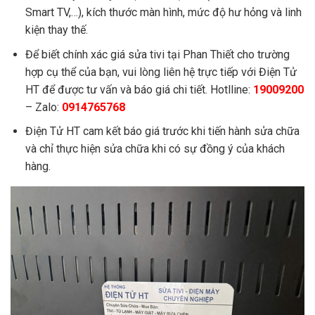
Sửa nguồn cao áp tivi
750.000đ – 1.450.000đ
Smart TV,…), kích thước màn hình, mức độ hư hỏng và linh
Sửa tivi chổ sáng chổ tối
750.000đ – 1.450.000đ
kiện thay thế.
Sửa bo mạch Tcom của tivi
750.000đ – 950.000đ
Để biết chính xác giá sửa tivi tại Phan Thiết cho trường
Sửa tivi hiển thị không đúng màu
850.000đ – 1.250.000đ
hợp cụ thể của bạn, vui lòng liên hệ trực tiếp với Điện Tử
Thay bộ đèn led tivi
1.350.000đ – 1.750.000đ
HT để được tư vấn và báo giá chi tiết. Hotlline:
19009200
Các lỗi khác
Liên hệ:
1900.9200 – 0914.765.768
– Zalo:
0914765768
Điện Tử HT cam kết báo giá trước khi tiến hành sửa chữa
và chỉ thực hiện sửa chữa khi có sự đồng ý của khách
hàng.