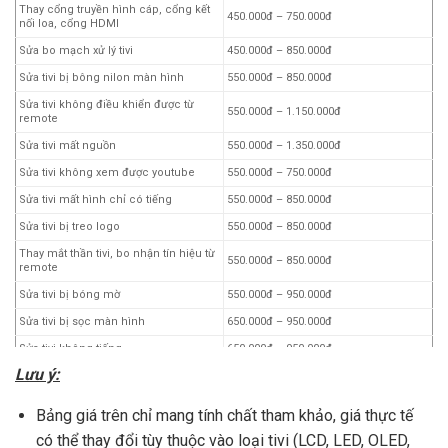
Thay cổng truyền hình cáp, cổng kết
450.000đ – 750.000đ
nối loa, cổng HDMI
Sửa bo mạch xử lý tivi
450.000đ – 850.000đ
Sửa tivi bị bông nilon màn hình
550.000đ – 850.000đ
Sửa tivi không điều khiển được từ
550.000đ – 1.150.000đ
remote
Sửa tivi mất nguồn
550.000đ – 1.350.000đ
Sửa tivi không xem được youtube
550.000đ – 750.000đ
Sửa tivi mất hình chỉ có tiếng
550.000đ – 850.000đ
Sửa tivi bị treo logo
550.000đ – 850.000đ
Thay mắt thần tivi, bo nhận tín hiệu từ
550.000đ – 850.000đ
remote
Sửa tivi bị bóng mờ
550.000đ – 950.000đ
Sửa tivi bị sọc màn hình
650.000đ – 950.000đ
Sửa tivi không tiếng
650.000đ – 950.000đ
Lưu ý:
Sửa tivi chập chờn, board bị ẩm
650.000đ – 950.000đ
Sửa board nhận tín hiệu HDMI
650.000đ – 950.000đ
Bảng giá trên chỉ mang tính chất tham khảo, giá thực tế
Sửa tivi hình ảnh chồng lên nhau
750.000đ – 1.250.000đ
có thể thay đổi tùy thuộc vào loại tivi (LCD, LED, OLED,