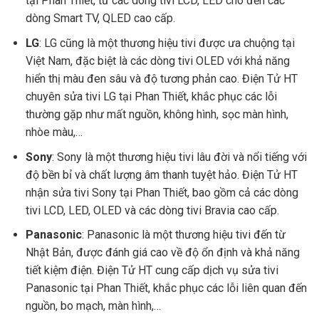
tại Phan Thiết, từ các dòng tivi LCD, LED cho đến các
dòng Smart TV, QLED cao cấp.
LG
: LG cũng là một thương hiệu tivi được ưa chuộng tại
Việt Nam, đặc biệt là các dòng tivi OLED với khả năng
hiển thị màu đen sâu và độ tương phản cao. Điện Tử HT
chuyên sửa tivi LG tại Phan Thiết, khắc phục các lỗi
thường gặp như mất nguồn, không hình, sọc màn hình,
nhòe màu,…
Sony
: Sony là một thương hiệu tivi lâu đời và nổi tiếng với
độ bền bỉ và chất lượng âm thanh tuyệt hảo. Điện Tử HT
nhận sửa tivi Sony tại Phan Thiết, bao gồm cả các dòng
tivi LCD, LED, OLED và các dòng tivi Bravia cao cấp.
Panasonic
: Panasonic là một thương hiệu tivi đến từ
Nhật Bản, được đánh giá cao về độ ổn định và khả năng
tiết kiệm điện. Điện Tử HT cung cấp dịch vụ sửa tivi
Panasonic tại Phan Thiết, khắc phục các lỗi liên quan đến
nguồn, bo mạch, màn hình,…