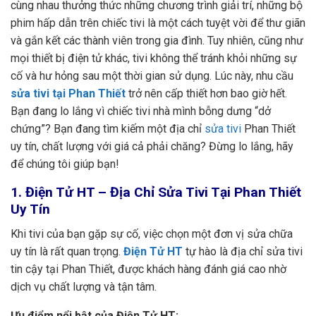
cùng nhau thưởng thức những chương trình giải trí, những bộ
phim hấp dẫn trên chiếc tivi là một cách tuyệt vời để thư giãn
và gắn kết các thành viên trong gia đình. Tuy nhiên, cũng như
mọi thiết bị điện tử khác, tivi không thể tránh khỏi những sự
cố và hư hỏng sau một thời gian sử dụng. Lúc này, nhu cầu
sửa tivi tại Phan Thiết
trở nên cấp thiết hơn bao giờ hết.
Bạn đang lo lắng vì chiếc tivi nhà mình bỗng dưng “dở
chứng”? Bạn đang tìm kiếm một địa chỉ
sửa tivi
Phan Thiết
uy tín, chất lượng với giá cả phải chăng? Đừng lo lắng, hãy
để chúng tôi giúp bạn!
1. Điện Tử HT – Địa Chỉ Sửa Tivi Tại Phan Thiết
Uy Tín
Khi tivi của bạn gặp sự cố, việc chọn một đơn vị sửa chữa
uy tín là rất quan trọng.
Điện Tử HT
tự hào là địa chỉ sửa tivi
tin cậy tại Phan Thiết, được khách hàng đánh giá cao nhờ
dịch vụ chất lượng và tận tâm.
Ưu điểm nổi bật của Điện Tử HT: